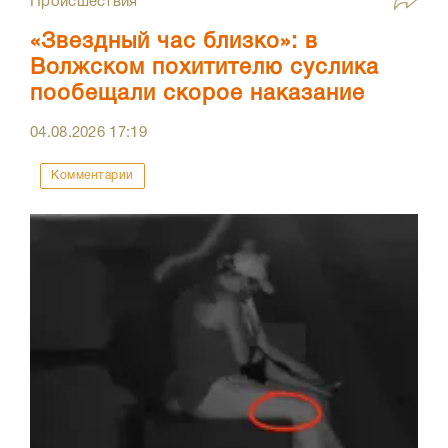
Происшествия
«Звездный час близко»: в
Волжском похитителю суслика
пообещали скорое наказание
04.08.2026
17:19
Комментарии