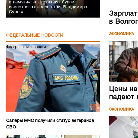
в памяти»: как проходят будни
известного следователя Владимира
Сурова
Зарплат
в Волго
ЭКОНОМИКА
ФЕДЕРАЛЬНЫЕ НОВОСТИ
Федеральные новости
Цены на
падают 
ЭКОНОМИКА
Сапёры МЧС получили статус ветеранов
СВО
Федеральные новости