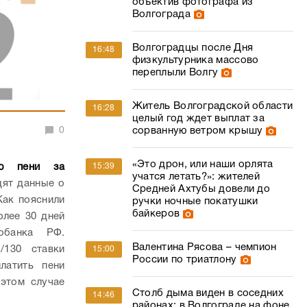
объектив фотографа из
Волгограда
Волгоградцы после Дня
16:48
физкультурника массово
переплыли Волгу
Житель Волгоградской области
16:28
целый год ждет выплат за
0
сорванную ветром крышу
«Это дрон, или наши орлята
ию пени за
15:39
учатся летать?»: жителей
дят данные о
Средней Ахтубы довели до
Как пояснили
ручки ночные покатушки
байкеров
олее 30 дней
обанка РФ.
Валентина Рясова – чемпион
/130 ставки
15:00
России по триатлону
латить пени
этом случае
Столб дыма виден в соседних
14:46
районах: в Волгограде на фоне