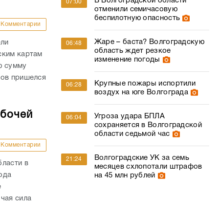
В Волгоградской области
07:00
отменили семичасовую
беспилотную опасность
Комментарии
Жаре – баста? Волгоградскую
ели
06:48
область ждет резкое
ским картам
изменение погоды
ю сумму
дов пришелся
Крупные пожары испортили
06:28
воздух на юге Волгограда
абочей
Угроза удара БПЛА
06:04
сохраняется в Волгоградской
области седьмой час
Комментарии
Волгоградские УК за семь
21:24
бласти в
месяцев схлопотали штрафов
года
на 45 млн рублей
е
чая сила