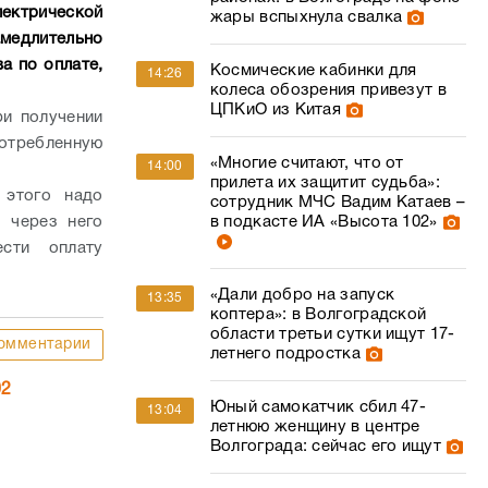
ектрической
жары вспыхнула свалка
медлительно
а по оплате,
Космические кабинки для
14:26
колеса обозрения привезут в
ЦПКиО из Китая
ри получении
потребленную
«Многие считают, что от
14:00
прилета их защитит судьба»:
 этого надо
сотрудник МЧС Вадим Катаев –
, через него
в подкасте ИА «Высота 102»
сти оплату
«Дали добро на запуск
13:35
коптера»: в Волгоградской
области третьи сутки ищут 17-
омментарии
летнего подростка
02
Юный самокатчик сбил 47-
13:04
летнюю женщину в центре
Волгограда: сейчас его ищут