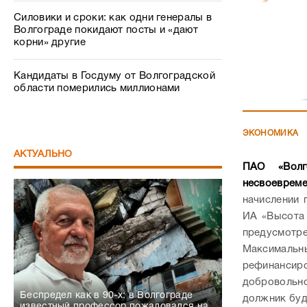
Силовики и сроки: как одни генералы в
Волгограде покидают посты и «дают
корни» другие
Кандидаты в Госдуму от Волгоградской
области померились миллионами
ЭКОНОМИКА
АКТУАЛЬНО
ПАО «Волг
несвоевреме
начислении 
ИА «Высота 
предусмот
Максимальн
рефинансир
добровольн
Беспредел как в 90-х: в Волгограде
должник буд
известный профессор пожаловался на