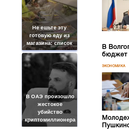
Не ешьте эту
готовую еду из
магазина: список
В Волго
бюджет
ЭКОНОМИКА
В ОАЭ произошло
жестокое
убийство
Молодеж
криптомиллионера
Пушкинс