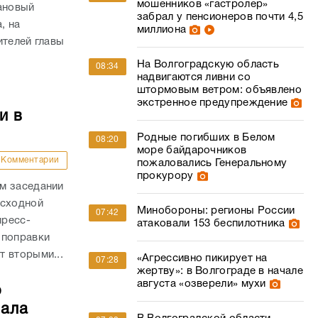
мошенников «гастролер»
ановый
забрал у пенсионеров почти 4,5
, на
миллиона
ителей главы
На Волгоградскую область
08:34
надвигаются ливни со
штормовым ветром: объявлено
экстренное предупреждение
и в
Родные погибших в Белом
08:20
море байдарочников
Комментарии
пожаловались Генеральному
прокурору
м заседании
асходной
Минобороны: регионы России
07:42
пресс-
атаковали 153 беспилотника
 поправки
 вторыми...
«Агрессивно пикирует на
07:28
жертву»: в Волгограде в начале
августа «озверели» мухи
о
чала