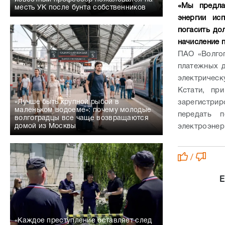
«Мы предла
месть УК после бунта собственников
энергии ис
погасить до
начисление п
ПАО «Волгог
платежных д
электрическ
Кстати, пр
зарегистри
«Лучше быть крупной рыбой в
маленьком водоеме»: почему молодые
передать 
волгоградцы все чаще возвращаются
электроэнер
домой из Москвы
/
Е
«Каждое преступление оставляет след