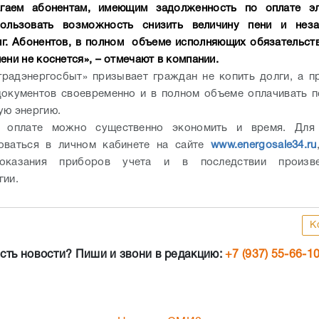
гаем абонентам, имеющим задолженность по оплате эл
пользовать возможность снизить величину пени и неза
лг. Абонентов, в полном объеме исполняющих обязательств
ени не коснется», – отмечают в компании.
радэнергосбыт» призывает граждан не копить долги, а п
окументов своевременно и в полном объеме оплачивать 
ую энергию.
и оплате можно существенно экономить и время. Для
роваться в личном кабинете на сайте
www.energosale34.ru
показания приборов учета и в последствии произве
гии.
К
сть новости? Пиши и звони в редакцию:
+7 (937) 55-66-1