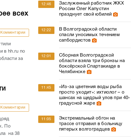
Заслуженный работник ЖКХ
12:46
России Олег Капустин
рее всех
празднует свой юбилей
В Волгоградской области
12:22
Комментарии
спасли уносимых течением
сапбордистов
утили
 в hh.ru по
Сборная Волгоградской
12:01
области за
области взяла три бронзы на
боксёрской Спартакиаде в
Челябинске
«Из-за цветения воды рыба
ти
11:45
просто уходит»: ихтиолог – о
шансах на щедрый улов при 40-
градусной жаре
Комментарии
Экстремальный обгон на
дряд
11:05
трассе отправил в больницу
к. По
пятерых волгоградцев
ала на 38