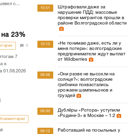
евел с...
Штрафовали даже за
10:51
нарушение ПДД: массовые
проверки мигрантов прошли в
районе Волгоградской области
 на 23%
«Не понимаю даже, есть ли у
10:13
нтарии
0
меня потери»: волгоградские
предприниматели ждут выплат
итогам 7
от Wildberries
а к
 01.08.2026
«Они разве не высохли на
09:48
солнце?»: волгоградские
грибники похвастались
урожаем шампиньонов и
груздей
й
Дублёры «Ротора» уступили
09:30
«Родине‑3» в Москве – 1:2
Комментарии
ий
Работавший на посыльных у
09:13