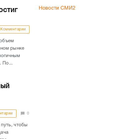
Новости СМИ2
остиг
Комментарии
 объем
чном рынке
алогичным
 По...
ный
нтарии
0
путь, чтобы
дача