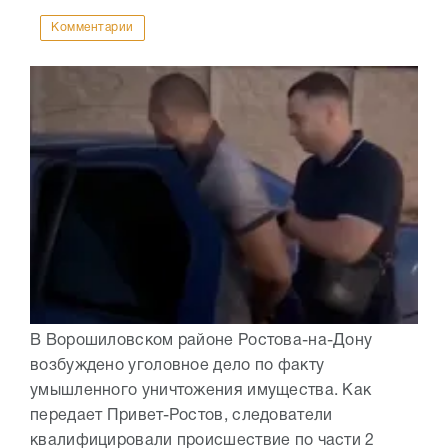
Комментарии
В Ворошиловском районе Ростова-на-Дону
возбуждено уголовное дело по факту
умышленного уничтожения имущества. Как
передает Привет-Ростов, следователи
квалифицировали происшествие по части 2