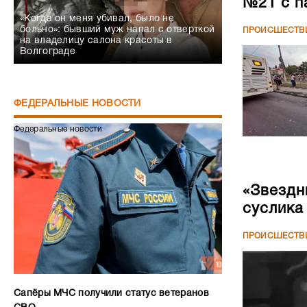
№21 с п
«Когда он меня убивал, было не
больно»: бывший муж напал с отверткой
ПРОИСШЕСТВ
на владелицу салона красоты в
Волгограде
ФЕДЕРАЛЬНЫЕ НОВОСТИ
Федеральные новости
«Звездн
суслика
ПРОИСШЕСТВ
Сапёры МЧС получили статус ветеранов