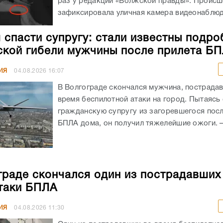
раз у редакции «Волжской правды». Происш
зафиксировала уличная камера видеонаблюде
 спасти супругу: стали известны подро
ской гибели мужчины после прилета Б
ИЯ
04.08.2026
16:07
В Волгограде скончался мужчина, пострада
время беспилотной атаки на город. Пытаясь
гражданскую супругу из загоревшегося посл
БПЛА дома, он получил тяжелейшие ожоги. – 
граде скончался один из пострадавших
таки БПЛА
ИЯ
04.08.2026
11:30