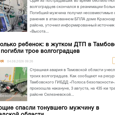
Один из пострадавших во время беспилотног
волгоградцев скончался в реанимации боль
Погибший мужчина получил несовместимые 
ранения в атакованном БПЛА доме Красноа
района, уточнил информированный источник
«Высота...
олько ребенок: в жутком ДТП в Тамбов
 погибли трое волгоградцев
ИЯ
04.08.2026
09:26
Страшная авария в Тамовской области унес
троих волгоградцев. Как сообщают на ресур
Тамбовского ГИБДД «Полоса безопасности»,
произошла накануне, 3 августа, на 435 км тр
районе Селезневской...
щие спасли тонувшего мужчину в
адской области