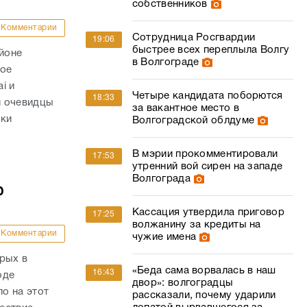
собственников
Комментарии
Сотрудница Росгвардии
19:06
быстрее всех переплыла Волгу
айоне
в Волгограде
ное
i и
Четыре кандидата поборются
18:33
и очевидцы
за вакантное место в
вки
Волгоградской облдуме
В мэрии прокомментировали
17:53
утренний вой сирен на западе
Волгограда
ю
Кассация утвердила приговор
17:25
волжанину за кредиты на
Комментарии
чужие имена
рых в
«Беда сама ворвалась в наш
16:43
оде
двор»: волгоградцы
о на этот
рассказали, почему ударили