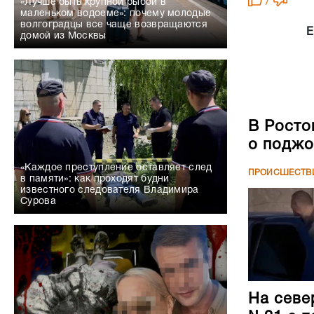
/
«Лучше быть крупной рыбой в
маленьком водоеме»: почему молодые
волгоградцы все чаще возвращаются
Е
домой из Москвы
В Росто
о поджо
«Каждое преступление оставляет след
ПРОИСШЕСТВ
в памяти»: как проходят будни
известного следователя Владимира
Сурова
На севе