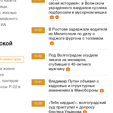
о налета
своей историей»: в Волжском
ницы.
украденного вандалом суслика
подбросили в мусорном мешке
с жизнью
рмейского
 ИА
В Ростове задержали водителя
14:52
из Мелитополя по делу о
поджоге фургона с топливом
ской
Под Волгоградом осудили
14:42
Комментарии
лихача на иномарке,
сгубившего 40-летнего
ла жизни
мужчину
се
 трагедия
Владимир Путин объявил о
13:41
кадровых и структурных
ассы Р-22 в
изменениях в Минобороны
«Тебе кирдык!»: волгоградский
13:39
суд приступил к допросу
блогера Ульянова