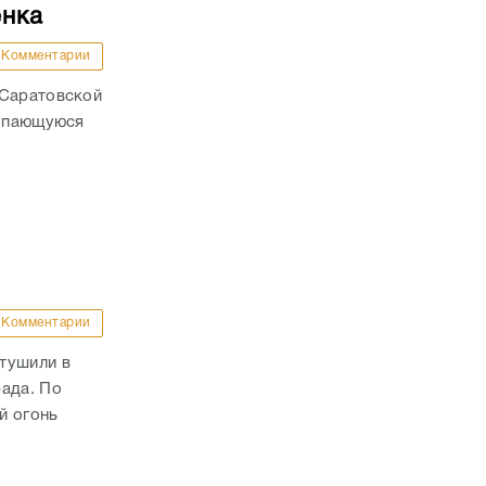
енка
Комментарии
 Саратовской
купающуюся
Комментарии
тушили в
рада. По
й огонь