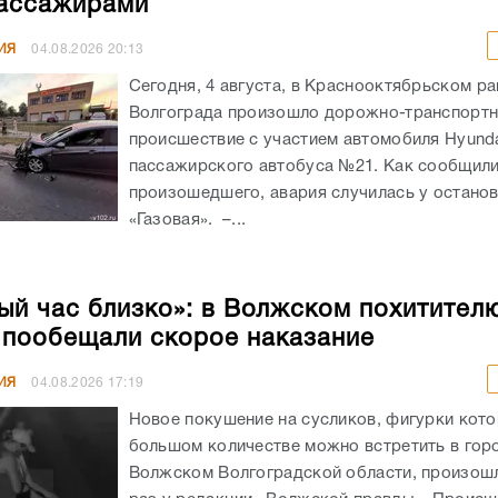
ассажирами
ИЯ
04.08.2026
20:13
Сегодня, 4 августа, в Краснооктябрьском р
Волгограда произошло дорожно-транспорт
происшествие с участием автомобиля Hyunda
пассажирского автобуса №21. Как сообщил
произошедшего, авария случилась у остано
«Газовая». –...
ый час близко»: в Волжском похитител
 пообещали скорое наказание
ИЯ
04.08.2026
17:19
Новое покушение на сусликов, фигурки кото
большом количестве можно встретить в гор
Волжском Волгоградской области, произошл