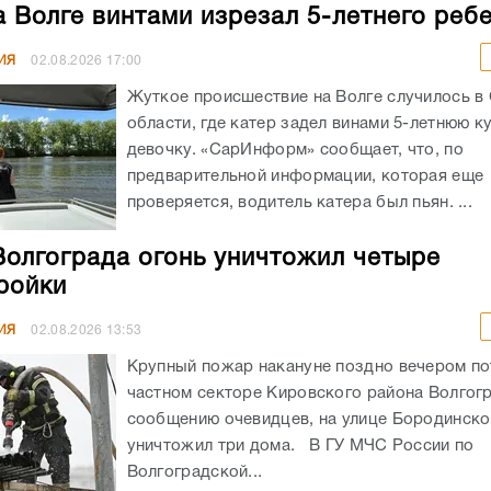
а Волге винтами изрезал 5-летнего реб
ИЯ
02.08.2026
17:00
Жуткое происшествие на Волге случилось в
области, где катер задел винами 5-летнюю 
девочку. «СарИнформ» сообщает, что, по
предварительной информации, которая еще
проверяется, водитель катера был пьян. ...
Волгограда огонь уничтожил четыре
ройки
ИЯ
02.08.2026
13:53
Крупный пожар накануне поздно вечером по
частном секторе Кировского района Волгог
сообщению очевидцев, на улице Бородинско
уничтожил три дома. В ГУ МЧС России по
Волгоградской...