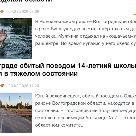
ИЯ
04.08.2026
07:09
В Новоаннинском районе Волгоградской обл
в реке Бузулук едва не стал смертельным д
человека. Мужчина отдыхал на «кошачьем» 
райцентре. Во время купания у него свело су
граде сбитый поездом 14-летний школь
я в тяжелом состоянии
ИЯ
03.08.2026
11:24
Юный велосипедист, сбитый поездом в Оль
районе Волгоградской области, находится в
состоянии. – Пострадавший получает медиц
помощь в реанимации больницы № 7, – ответ
областном комитете...