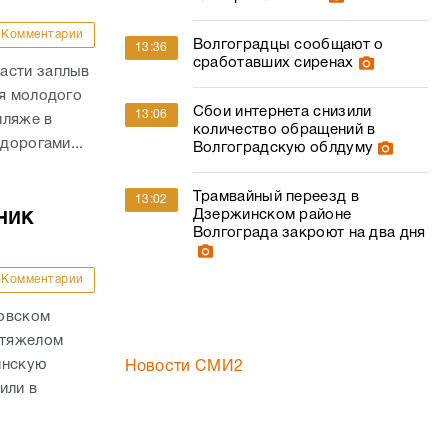
Комментарии
Волгоградцы сообщают о
13:36
сработавших сиренах
асти заплыв
ля молодого
Сбои интернета снизили
13:06
пляже в
количество обращений в
дорогами...
Волгоградскую облдуму
Трамвайный переезд в
13:02
ник
Дзержинском районе
Волгограда закроют на два дня
Комментарии
ховском
 тяжелом
инскую
Новости СМИ2
или в