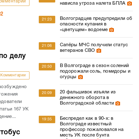
омментарии
нависла угроза налета БПЛА
02
Волгоградцев предупредили об
21:23
опасности купания в
«цветущем» водоеме
Сапёры МЧС получили статус
21:06
ветеранов СВО
по делу
В Волгограде в сезон солений
20:50
подорожали соль, помидоры и
Комментарии
огурцы
 возбуждено
20 фальшивок изъяли из
20:09
тожения
денежного оборота в
едователи
Волгоградской области
татьи 167 УК
ение...
Беспредел как в 90-х: в
19:35
Волгограде известный
профессор пожаловался на
втобус
месть УК после бунта