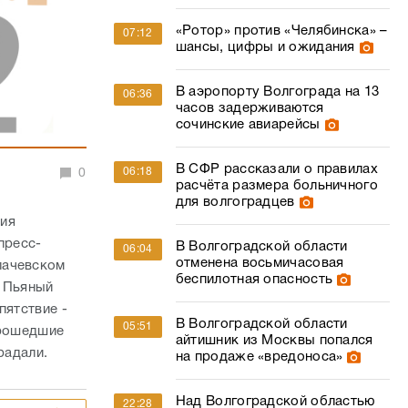
«Ротор» против «Челябинска» –
07:12
шансы, цифры и ожидания
В аэропорту Волгограда на 13
06:36
часов задерживаются
сочинские авиарейсы
В СФР рассказали о правилах
06:18
0
расчёта размера больничного
для волгоградцев
ния
пресс-
В Волгоградской области
06:04
отменена восьмичасовая
лачевском
беспилотная опасность
. Пьяный
пятствие -
В Волгоградской области
05:51
прошедшие
айтишник из Москвы попался
радали.
на продаже «вредоноса»
Над Волгоградской областью
22:28