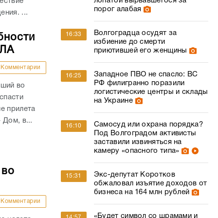
лопатой вырвавшегося за
ествие
порог алабая
ния. ...
Волгоградца осудят за
16:33
бности
избиение до смерти
ПЛА
приютившей его женщины
Комментарии
Западное ПВО не спасло: ВС
16:25
РФ филигранно поразили
вший во
логистические центры и склады
 спасти
на Украине
е прилета
Дом, в...
Самосуд или охрана порядка?
16:10
Под Волгоградом активисты
заставили извиняться на
камеру «опасного типа»
 во
Экс-депутат Коротков
15:31
обжаловал изъятие доходов от
бизнеса на 164 млн рублей
Комментарии
«Будет символ со шрамами и
14:57