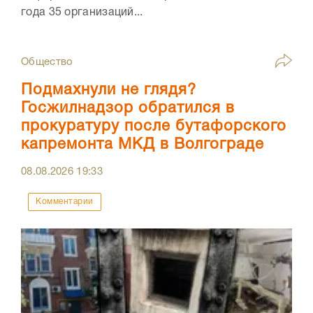
года 35 организаций...
Общество
Подмахнули не глядя?
Госжилнадзор обратился в
прокуратуру после бутафорского
капремонта МКД в Волгограде
08.08.2026
19:33
Комментарии