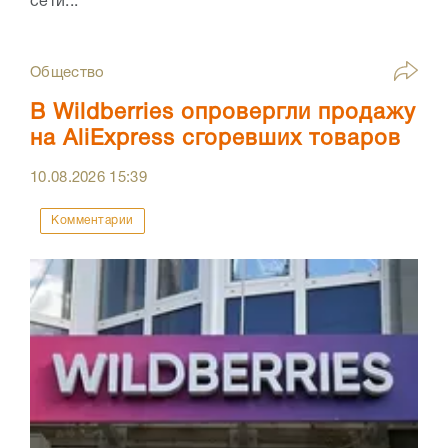
сети...
Общество
В Wildberries опровергли продажу
на AliExpress сгоревших товаров
10.08.2026
15:39
Комментарии