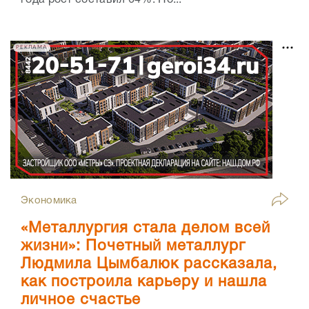
РЕКЛАМА
Экономика
«Металлургия стала делом всей
жизни»: Почетный металлург
Людмила Цымбалюк рассказала,
как построила карьеру и нашла
личное счастье