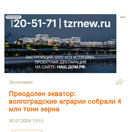
РЕКЛАМА
Экономика
Преодолен экватор:
волгоградские аграрии собрали 4
млн тонн зерна
30.07.2026
10:51