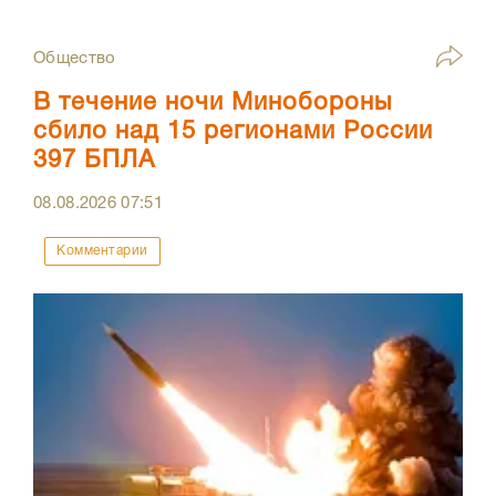
Общество
В течение ночи Минобороны
сбило над 15 регионами России
397 БПЛА
08.08.2026
07:51
Комментарии