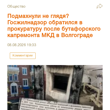
Общество
Подмахнули не глядя?
Госжилнадзор обратился в
прокуратуру после бутафорского
капремонта МКД в Волгограде
08.08.2026
19:33
Комментарии