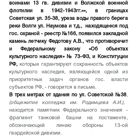
воинами 13 гв. дивизии и Волжской военной
флотилии в 1942-1943гг.»», в границах
Советская ул. 35-38, уреза воды правого берега
реки Волги ул. Наумова и т.д., находящееся под
гос. охраной - реестр №166, появился закладной
камень летчику Федотову А.В., что противоречит
и Федеральному закону «Об объектах
культурного наследия» № 73-ФЗ, и Конституции
РФ,
которые гарантируют сохранность объектов
культурного наследия, являющейся одной из
приоритетных задач органов гос. власти
субъектов РФ, - говорится в письме.
В трех метрах от здания по ул. Советской №38
,
(общежитие колледжа им. Родимцева А.И.),
находится памятник Федерального значения -
фрагмент танковой башни на постаменте,
обозначающей линию обороны 13-ой
гвардейской дивизии.