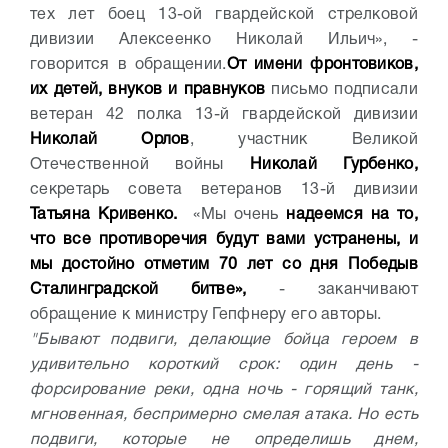
тех лет боец 13-ой гвардейской стрелковой
дивизии Алексеенко Николай Ильич», -
говорится в обращении.
От имени фронтовиков,
их детей, внуков и правнуков
письмо подписали
ветеран 42 полка 13-й гвардейской дивизии
Николай Орлов
, участник Великой
Отечественной войны
Николай Гурбенко,
секретарь совета ветеранов 13-й дивизии
Татьяна Кривенко.
«Мы очень
надеемся на то,
что все противоречия будут вами устранены, и
мы достойно отметим 70 лет со дня Победыв
Сталинградской битве»,
- заканчивают
обращение к министру Гепфнеру его авторы.
"Бывают подвиги, делающие бойца героем в
удивительно короткий срок: один день -
форсирование реки, одна ночь - горящий танк,
мгновенная, беспримерно смелая атака. Но есть
подвиги, которые не определишь днем,