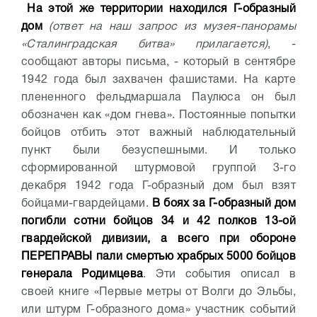
На этой же территории находился Г-образный
дом
(ответ на наш запрос из музея-панорамы
«Сталинградская битва» прилагается)
, -
сообщают авторы письма, - который в сентябре
1942 года был захвачен фашистами. На карте
плененного фельдмаршала Паулюса он был
обозначен как «дом гнева». Постоянные попытки
бойцов отбить этот важный наблюдательный
пункт были безуспешными. И только
сформированной штурмовой группой 3-го
декабря 1942 года Г-образный дом был взят
бойцами-гвардейцами.
В боях за Г-образный дом
погибли сотни бойцов 34 и 42 полков 13-ой
гвардейской дивизии, а всего при обороне
ПЕРЕПРАВЫ пали смертью храбрых 5000 бойцов
генерала Родимцева
. Эти события описал в
своей книге «Первые метры от Волги до Эльбы,
или штурм Г-образного дома» участник событий