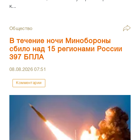
к...
Общество
В течение ночи Минобороны
сбило над 15 регионами России
397 БПЛА
08.08.2026
07:51
Комментарии