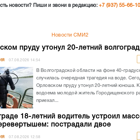
сть новости? Пиши и звони в редакцию:
+7 (937) 55-66-1
Новости СМИ2
ском пруду утонул 20-летний волгогра
ИЯ
07.08.2026
14:54
В Волгоградской области на фоне 40-граду
случилась очередная трагедия на воде. Сего
Орловском пруду утонул 20-летний юноша. К
водоема молодой житель Городищенского р
приехал...
граде 18-летний водитель устроил мас
еревертышем: пострадали двое
ИЯ
07.08.2026
12:58