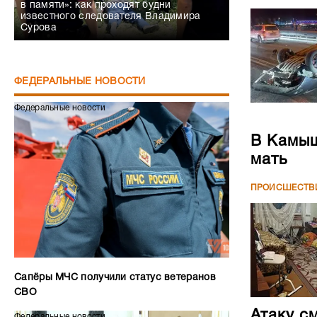
в памяти»: как проходят будни
известного следователя Владимира
Сурова
ФЕДЕРАЛЬНЫЕ НОВОСТИ
Федеральные новости
В Камыш
мать
ПРОИСШЕСТВ
Сапёры МЧС получили статус ветеранов
СВО
Атаку с
Федеральные новости