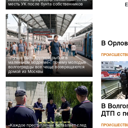
месть УК после бунта собственников
Е
В Орлов
ПРОИСШЕСТВ
«Лучше быть крупной рыбой в
маленьком водоеме»: почему молодые
волгоградцы все чаще возвращаются
домой из Москвы
В Волго
ДТП с п
ПРОИСШЕСТВ
«Каждое преступление оставляет след