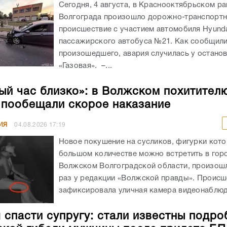
Сегодня, 4 августа, в Краснооктябрьском р
Волгограда произошло дорожно-транспорт
происшествие с участием автомобиля Hyunda
пассажирского автобуса №21. Как сообщил
произошедшего, авария случилась у остано
«Газовая». –...
ый час близко»: в Волжском похитител
 пообещали скорое наказание
ИЯ
04.08.2026
17:19
Новое покушение на сусликов, фигурки кото
большом количестве можно встретить в гор
Волжском Волгоградской области, произошл
раз у редакции «Волжской правды». Происш
зафиксировала уличная камера видеонаблюде
 спасти супругу: стали известны подро