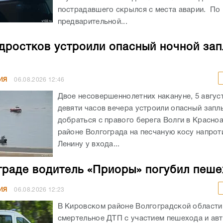
пострадавшего скрылся с места аварии. По
предварительной...
дростков устроили опасный ночной зап
ИЯ
06.08.2026
12:46
Двое несовершеннолетних накануне, 5 авгус
девяти часов вечера устроили опасный запл
добраться с правого берега Волги в Красн
районе Волгограда на песчаную косу напрот
Ленину у входа...
граде водитель «Приоры» погубил пеш
ИЯ
06.08.2026
12:23
В Кировском районе Волгоградской област
смертельное ДТП с участием пешехода и ав