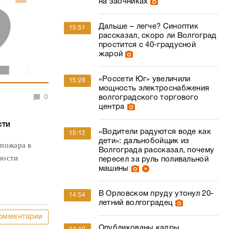
на заочниках
Дальше – легче? Синоптик
15:51
рассказал, скоро ли Волгоград
простится с 40-градусной
жарой
«Россети Юг» увеличили
15:28
мощность электроснабжения
0
волгоградского торгового
центра
сти
«Водители радуются воде как
15:12
дети»: дальнобойщик из
 пожара в
Волгограда рассказал, почему
ности
пересел за руль поливальной
машины
В Орловском пруду утонул 20-
14:54
летний волгоградец
омментарии
Опубликованы кадры