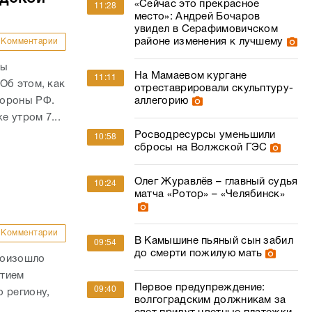
«Сейчас это прекрасное
11:28
место»: Андрей Бочаров
увидел в Серафимовичском
районе изменения к лучшему
Комментарии
ны
На Мамаевом кургане
11:11
Об этом, как
отреставрировали скульптуру-
бороны РФ.
аллегорию
е утром 7...
Росводресурсы уменьшили
10:58
сбросы на Волжской ГЭС
Олег Журавлёв – главный судья
10:24
матча «Ротор» – «Челябинск»
Комментарии
В Камышине пьяный сын забил
09:54
до смерти пожилую мать
роизошло
стием
Первое предупреждение:
09:40
 региону,
волгоградским должникам за