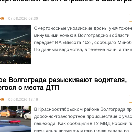
ИЯ
07.08.2026
08:30
Смертоносные украинские дроны уничтоже
минувшими ночью в Волгоградской области. 
передает ИА «Высота 102», сообщило Мино
По данным ведомства, в течение ночи, а такж
ре Волгограда разыскивают водителя,
гося с места ДТП
ИЯ
06.08.2026
13:16
В Краснооктябрьском районе Волгограда п
дорожно-транспортное происшествие с уча
пешехода. Как сообщили в ГУ МВД России по
неустановленный водитель после наезда на