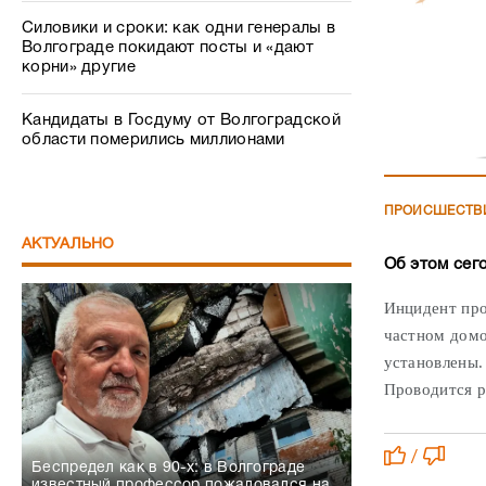
Силовики и сроки: как одни генералы в
Волгограде покидают посты и «дают
корни» другие
Кандидаты в Госдуму от Волгоградской
области померились миллионами
ПРОИСШЕСТВ
АКТУАЛЬНО
Об этом сег
Инцидент про
частном домо
установлены.
Проводится р
/
Беспредел как в 90-х: в Волгограде
известный профессор пожаловался на