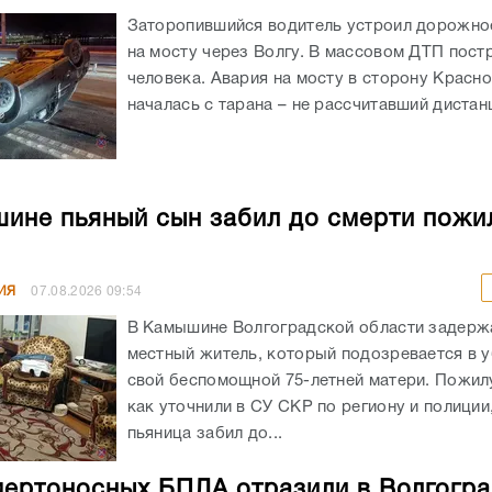
Заторопившийся водитель устроил дорожно
на мосту через Волгу. В массовом ДТП пост
человека. Авария на мосту в сторону Красн
началась с тарана – не рассчитавший дистанц
ине пьяный сын забил до смерти пожи
ИЯ
07.08.2026
09:54
В Камышине Волгоградской области задержа
местный житель, который подозревается в 
свой беспомощной 75-летней матери. Пожил
как уточнили в СУ СКР по региону и полиции
пьяница забил до...
мертоносных БПЛА отразили в Волгогр