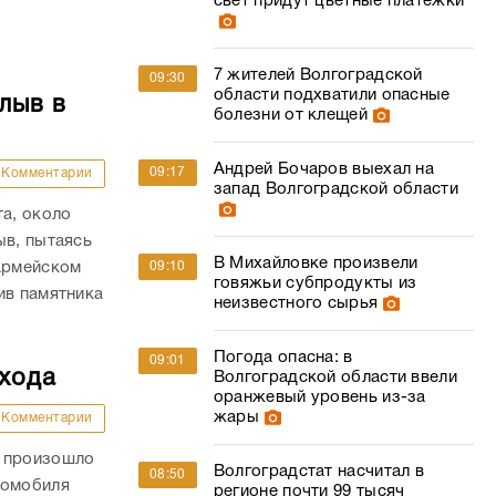
свет придут цветные платежки
7 жителей Волгоградской
09:30
области подхватили опасные
лыв в
болезни от клещей
Андрей Бочаров выехал на
09:17
Комментарии
запад Волгоградской области
та, около
ыв, пытаясь
В Михайловке произвели
оармейском
09:10
говяжьи субпродукты из
ив памятника
неизвестного сырья
Погода опасна: в
09:01
ехода
Волгоградской области ввели
оранжевый уровень из-за
жары
Комментарии
и произошло
Волгоградстат насчитал в
08:50
томобиля
регионе почти 99 тысяч