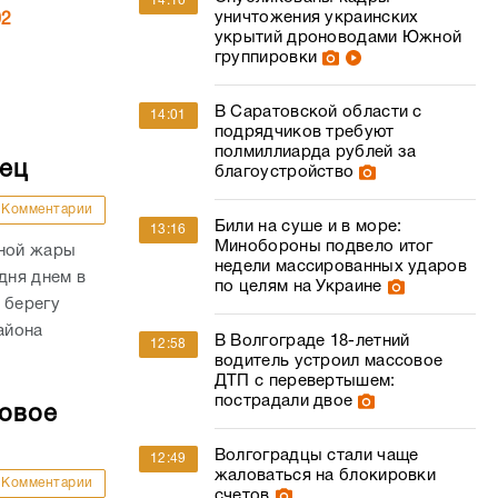
14:10
уничтожения украинских
02
укрытий дроноводами Южной
группировки
В Саратовской области с
14:01
подрядчиков требуют
полмиллиарда рублей за
дец
благоустройство
Комментарии
Били на суше и в море:
13:16
Минобороны подвело итог
сной жары
недели массированных ударов
дня днем в
по целям на Украине
 берегу
айона
В Волгограде 18-летний
12:58
водитель устроил массовое
ДТП с перевертышем:
пострадали двое
совое
Волгоградцы стали чаще
12:49
жаловаться на блокировки
Комментарии
счетов