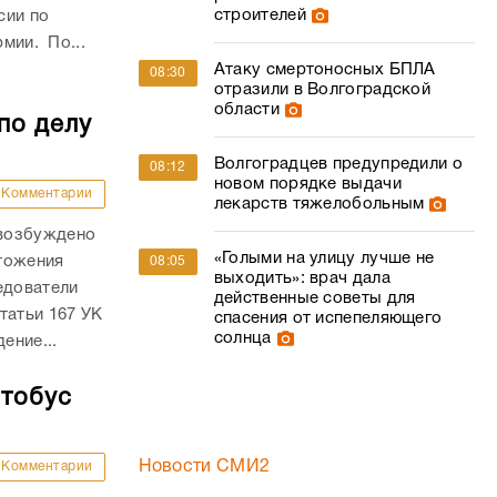
строителей
сии по
рмии. По...
Атаку смертоносных БПЛА
08:30
отразили в Волгоградской
области
по делу
Волгоградцев предупредили о
08:12
новом порядке выдачи
Комментарии
лекарств тяжелобольным
 возбуждено
«Голыми на улицу лучше не
тожения
08:05
выходить»: врач дала
едователи
действенные советы для
татьи 167 УК
спасения от испепеляющего
солнца
ение...
втобус
Новости СМИ2
Комментарии