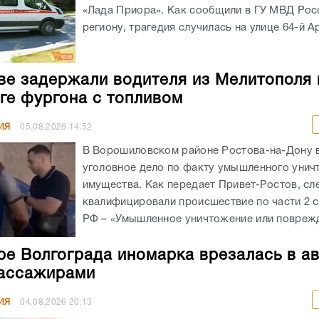
«Лада Приора». Как сообщили в ГУ МВД Рос
региону, трагедия случилась на улице 64-й А
ве задержали водителя из Мелитополя 
ге фургона с топливом
ИЯ
05.08.2026
14:52
В Ворошиловском районе Ростова-на-Дону
уголовное дело по факту умышленного унич
имущества. Как передает Привет-Ростов, сл
квалифицировали происшествие по части 2 с
РФ – «Умышленное уничтожение или поврежд
ре Волгограда иномарка врезалась в а
ассажирами
ИЯ
04.08.2026
20:13