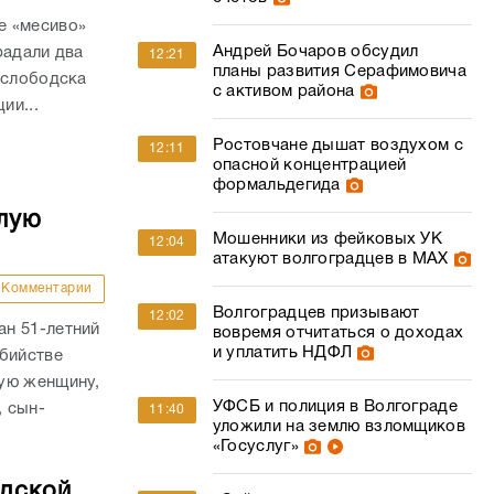
е «месиво»
Андрей Бочаров обсудил
радали два
12:21
планы развития Серафимовича
ослободска
с активом района
ии...
Ростовчане дышат воздухом с
12:11
опасной концентрацией
формальдегида
лую
Мошенники из фейковых УК
12:04
атакуют волгоградцев в МАХ
Комментарии
Волгоградцев призывают
12:02
н 51-летний
вовремя отчитаться о доходах
и уплатить НДФЛ
убийстве
ую женщину,
УФСБ и полиция в Волгограде
, сын-
11:40
уложили на землю взломщиков
«Госуслуг»
адской