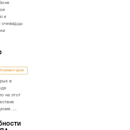
айоне
ное
i и
и очевидцы
вки
ю
Комментарии
рых в
оде
о на этот
ествие
ния. ...
бности