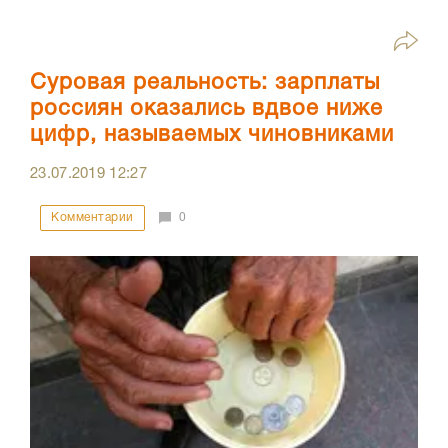
Суровая реальность: зарплаты
россиян оказались вдвое ниже
цифр, называемых чиновниками
23.07.2019
12:27
Комментарии
0