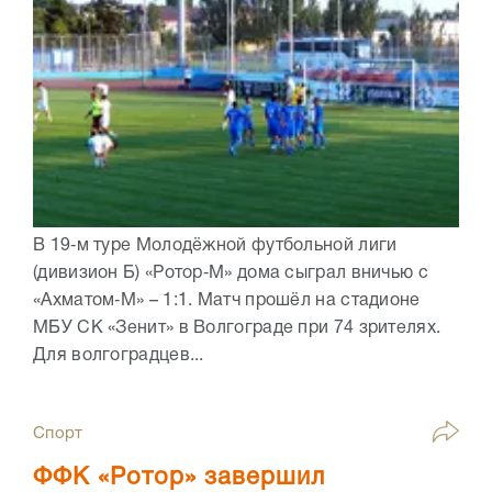
В 19‑м туре Молодёжной футбольной лиги
(дивизион Б) «Ротор‑М» дома сыграл вничью с
«Ахматом‑М» – 1:1. Матч прошёл на стадионе
МБУ СК «Зенит» в Волгограде при 74 зрителях.
Для волгоградцев...
Спорт
ФФК «Ротор» завершил