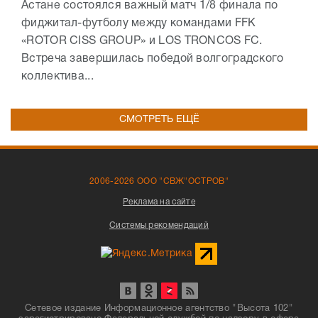
Астане состоялся важный матч 1/8 финала по
фиджитал-футболу между командами FFK
«ROTOR CISS GROUP» и LOS TRONCOS FC.
Встреча завершилась победой волгоградского
коллектива...
СМОТРЕТЬ ЕЩЁ
2006-2026 ООО "СВЖ"ОСТРОВ"
Реклама на сайте
Системы рекомендаций
Сетевое издание Информационное агентство "Высота 102"