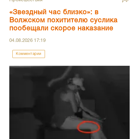
Происшествия
«Звездный час близко»: в
Волжском похитителю суслика
пообещали скорое наказание
04.08.2026
17:19
Комментарии