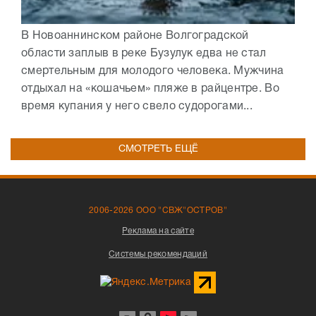
В Новоаннинском районе Волгоградской
области заплыв в реке Бузулук едва не стал
смертельным для молодого человека. Мужчина
отдыхал на «кошачьем» пляже в райцентре. Во
время купания у него свело судорогами...
СМОТРЕТЬ ЕЩЁ
2006-2026 ООО "СВЖ"ОСТРОВ"
Реклама на сайте
Системы рекомендаций