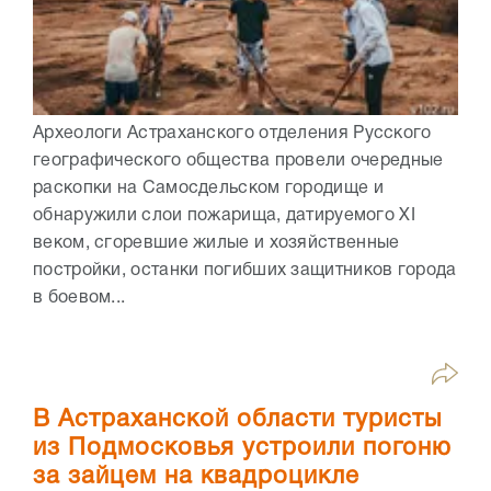
Археологи Астраханского отделения Русского
географического общества провели очередные
раскопки на Самосдельском городище и
обнаружили слои пожарища, датируемого XI
веком, сгоревшие жилые и хозяйственные
постройки, останки погибших защитников города
в боевом...
В Астраханской области туристы
из Подмосковья устроили погоню
за зайцем на квадроцикле