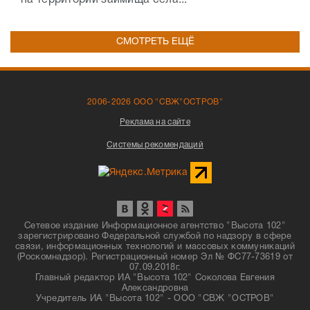
на территории займища села...
СМОТРЕТЬ ЕЩЁ
2006-2026 ООО "СВЖ"ОСТРОВ"
Реклама на сайте
Системы рекомендаций
Сетевое издание Информационное агентство "Высота 102"
зарегистрировано Федеральной службой по надзору в сфере
связи, информационных технологий и массовых коммуникаций
(Роскомнадзор). Регистрационный номер Эл № ФС77-73619 от
07.09.2018г.
Главный редактор ИА "Высота 102" Соколова Евгения
Александровна
Учредитель ИА "Высота 102" - ООО "СВЖ "ОСТРОВ"