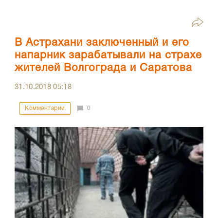
В Астрахани заключенный и его
напарник зарабатывали на страхе
жителей Волгограда и Саратова
31.10.2018
05:18
Комментарии
0