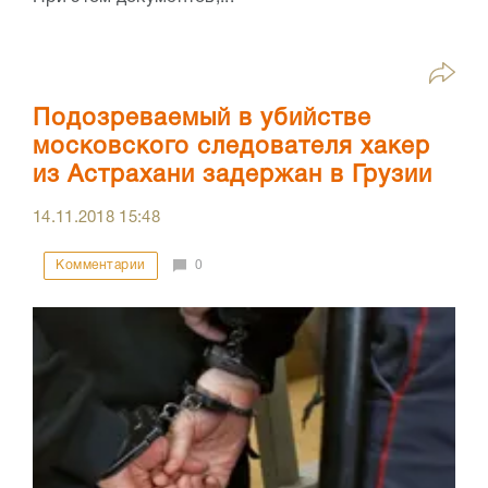
Подозреваемый в убийстве
московского следователя хакер
из Астрахани задержан в Грузии
14.11.2018
15:48
Комментарии
0