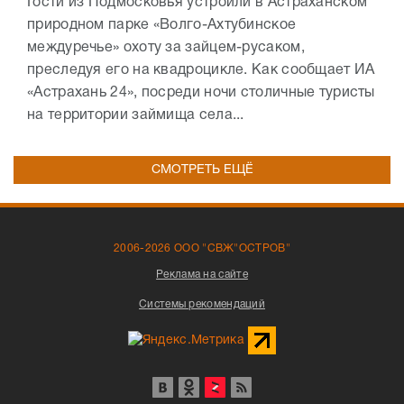
Гости из Подмосковья устроили в Астраханском
природном парке «Волго-Ахтубинское
междуречье» охоту за зайцем-русаком,
преследуя его на квадроцикле. Как сообщает ИА
«Астрахань 24», посреди ночи столичные туристы
на территории займища села...
СМОТРЕТЬ ЕЩЁ
2006-2026 ООО "СВЖ"ОСТРОВ"
Реклама на сайте
Системы рекомендаций