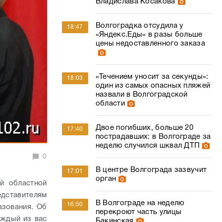
Владислава Косакова
Волгоградка отсудила у
18:47
«Яндекс.Еды» в разы больше
цены недоставленного заказа
«Течением уносит за секунды»:
18:03
один из самых опасных пляжей
назвали в Волгоградской
области
Двое погибших, больше 20
17:40
пострадавших: в Волгограде за
неделю случился шквал ДТП
0
В центре Волгограда зазвучит
17:01
орган
й областной
дставителям
В Волгограде на неделю
16:50
азования. Об
перекроют часть улицы
аждый из вас
Бакинская