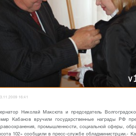
3.11.2009 16:41
бернатор Николай Максюта и председатель Волгоградско
мир Кабанов вручили государственные награды РФ пре
дравоохранения, промышленности, социальной сферы, обр
сота 102» сообщили в пресс-службе обладминистрции.
- К