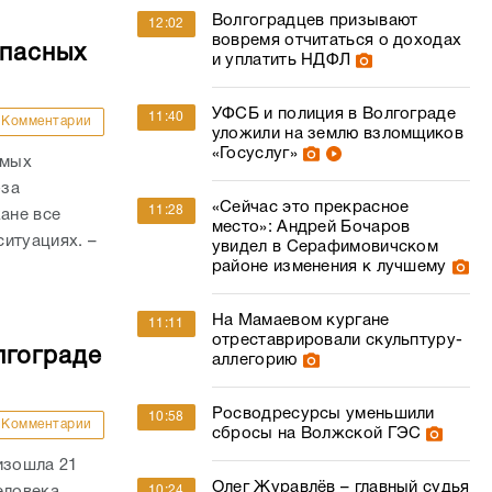
Волгоградцев призывают
12:02
вовремя отчитаться о доходах
опасных
и уплатить НДФЛ
УФСБ и полиция в Волгограде
11:40
Комментарии
уложили на землю взломщиков
«Госуслуг»
амых
-за
«Сейчас это прекрасное
11:28
ане все
место»: Андрей Бочаров
итуациях. –
увидел в Серафимовичском
районе изменения к лучшему
На Мамаевом кургане
11:11
отреставрировали скульптуру-
лгограде
аллегорию
Росводресурсы уменьшили
10:58
Комментарии
сбросы на Волжской ГЭС
изошла 21
Олег Журавлёв – главный судья
10:24