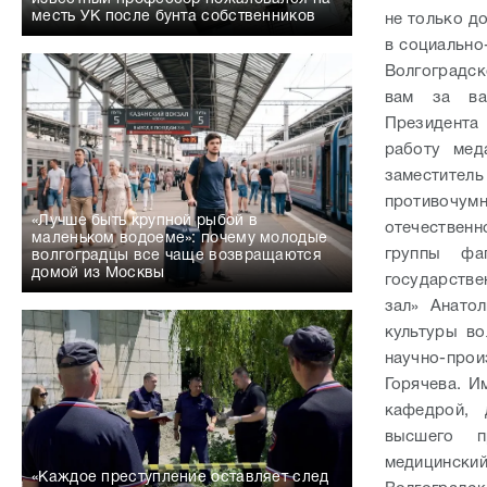
месть УК после бунта собственников
не только д
в социально
Волгоградск
вам за ва
Президента
работу мед
заместите
противочум
«Лучше быть крупной рыбой в
отечественн
маленьком водоеме»: почему молодые
группы фаг
волгоградцы все чаще возвращаются
домой из Москвы
государств
зал» Анатол
культуры во
научно-про
Горячева. И
кафедрой, 
высшего пр
медицинский
«Каждое преступление оставляет след