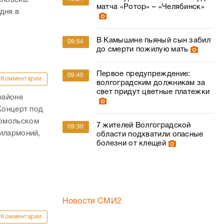
еловека.
матча «Ротор» – «Челябинск»
дня в
В Камышине пьяный сын забил
09:54
до смерти пожилую мать
Первое предупреждение:
09:40
Комментарии
волгоградским должникам за
свет придут цветные платежки
районе
Концерт под
сомольском
7 жителей Волгоградской
09:30
илармоний,
области подхватили опасные
болезни от клещей
Новости СМИ2
Комментарии