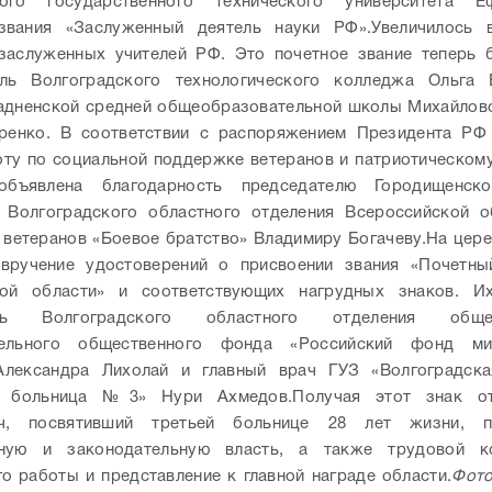
кого государственного технического университета 
звания «Заслуженный деятель науки РФ».
Увеличилось 
заслуженных учителей РФ. Это почетное звание теперь 
ель Волгоградского технологического колледжа Ольга 
адненской средней общеобразовательной школы Михайлов
ренко.
В соответствии с распоряжением Президента РФ
оту по социальной поддержке ветеранов и патриотическом
бъявлена благодарность председателю Городищенск
и Волгоградского областного отделения Всероссийской о
 ветеранов «Боевое братство» Владимиру Богачеву.
На цере
 вручение удостоверений о присвоении звания «Почетны
кой области» и соответствующих нагрудных знаков. И
ель Волгоградского областного отделения общер
тельного общественного фонда «Российский фонд м
Александра Лихолай и главный врач ГУЗ «Волгоградска
ая больница №3» Нури Ахмедов.
Получая этот знак о
ч, посвятивший третьей больнице 28 лет жизни, п
ьную и законодательную власть, а также трудовой к
го работы и представление к главной награде области.
Фото