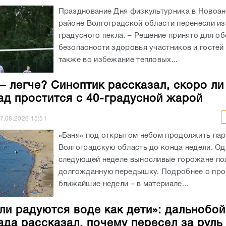
Празднование Дня физкультурника в Новоа
районе Волгоградской области перенесли из
градусного пекла. – Решение принято для о
безопасности здоровья участников и гостей 
также во избежание тепловых...
– легче? Синоптик рассказал, скоро ли
ад простится с 40-градусной жарой
7.08.2026
15:51
«Баня» под открытом небом продолжить пар
Волгоградскую область до конца недели. Од
следующей неделе выносливые горожане по
долгожданную передышку. Подробнее о про
ближайшие недели – в материале...
ли радуются воде как дети»: дальнобо
ада рассказал, почему пересел за руль