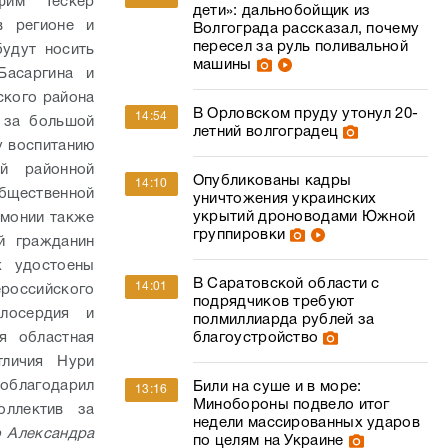
Ефим Тескер
дети»: дальнобойщик из
в регионе и
Волгограда рассказал, почему
пересел за руль поливальной
будут носить
машины
Басаргина и
ского района
В Орловском пруду утонул 20-
14:54
 за большой
летний волгоградец
у воспитанию
ой районной
Опубликованы кадры
14:10
бщественной
уничтожения украинских
укрытий дроноводами Южной
монии также
группировки
й гражданин
х удостоены
В Саратовской области с
14:01
оссийского
подрядчиков требуют
илосердия и
полмиллиарда рублей за
благоустройство
я областная
тличия Нури
облагодарил
Били на суше и в море:
13:16
Минобороны подвело итог
оллектив за
недели массированных ударов
 Александра
по целям на Украине