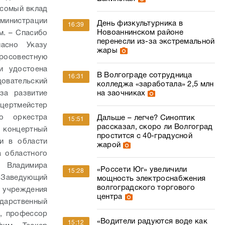
есомый вклад
дминистрации
День физкультурника в
16:39
Новоаннинском районе
м. – Спасибо
перенесли из-за экстремальной
ласно Указу
жары
росовестную
и удостоена
В Волгограде сотрудница
16:31
вательский
колледжа «заработала» 2,5 млн
на заочниках
за развитие
нцертмейстер
го оркестра
Дальше – легче? Синоптик
15:51
рассказал, скоро ли Волгоград
 концертный
простится с 40-градусной
и в области
жарой
а областного
и Владимира
«Россети Юг» увеличили
15:28
.
Заведующий
мощность электроснабжения
волгоградского торгового
 учреждения
центра
дарственный
к, профессор
«Водители радуются воде как
15:12