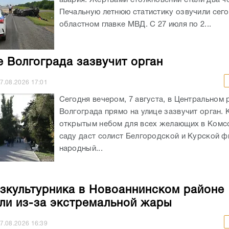
авария. Жертвами столкновений стали два ч
Печальную летнюю статистику озвучили сего
областном главке МВД. С 27 июля по 2...
е Волгограда зазвучит орган
7.08.2026
17:01
Сегодня вечером, 7 августа, в Центральном 
Волгограда прямо на улице зазвучит орган. 
открытым небом для всех желающих в Ком
саду даст солист Белгородской и Курской ф
народный...
зкультурника в Новоаннинском районе
ли из-за экстремальной жары
7.08.2026
16:39