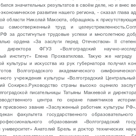
обился значительных результатов в своём деле, но и внес в
-экономическое развитие нашего региона, - сказал глава а
ой области Николай Максюта, обращаясь к присутствующи
ш самоотверженный труд и целеустремленность.
Сог
 РФ за достигнутые трудовые успехи и многолетнюю доб
алью ордена «За заслуги перед Отечеством» II степен
ль директора ФГУЗ «Волгоградский научно-исследо
ный институт» Елена Прохватилова. Такую же награду 
ой культуры и искусства из рук губернатора получил ко
отов Волгоградского академического симфоническо
енного учреждения культуры «Волгоградский Центральный
ий Сокирко.
Руководство страны высоко оценило заслуг
лгоградской писательницы Татьяны Макеевой и директор
изводственного центра по охране памятников истори
м присвоено звание «Заслуженный работник культуры РФ»
декан факультета государственного образовательного
офессионального образования «Волгоградский госу
 университет» Анатолий Брель и доктор технических нау