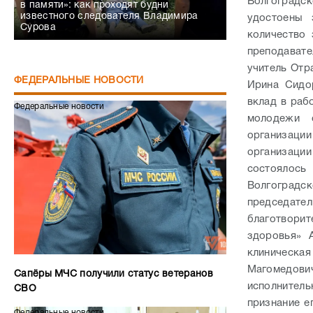
Волгоградс
в памяти»: как проходят будни
известного следователя Владимира
удостоены 
Сурова
количество 
преподават
учитель Отр
ФЕДЕРАЛЬНЫЕ НОВОСТИ
Ирина Сидо
вклад в раб
Федеральные новости
молодежи о
организаци
организации
состоялось
Волгоградс
председат
благотвори
здоровья» 
клиническ
Магомедови
Сапёры МЧС получили статус ветеранов
исполнител
СВО
признание е
Федеральные новости