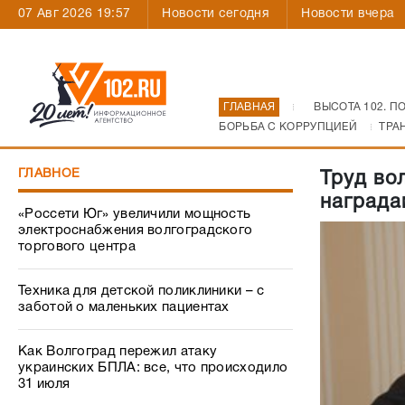
07 Авг 2026 19:57
Новости сегодня
Новости вчера
ГЛАВНАЯ
ВЫСОТА 102. П
БОРЬБА С КОРРУПЦИЕЙ
ТРА
ГЛАВНОЕ
Труд во
награда
«Россети Юг» увеличили мощность
электроснабжения волгоградского
торгового центра
Техника для детской поликлиники – с
заботой о маленьких пациентах
Как Волгоград пережил атаку
украинских БПЛА: все, что происходило
31 июля