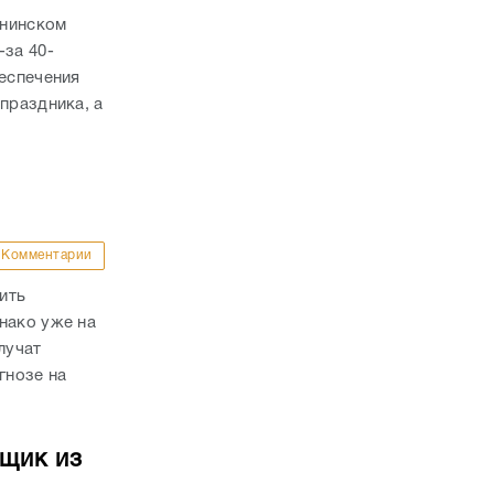
ннинском
-за 40-
беспечения
праздника, а
Комментарии
ить
нако уже на
лучат
гнозе на
йщик из