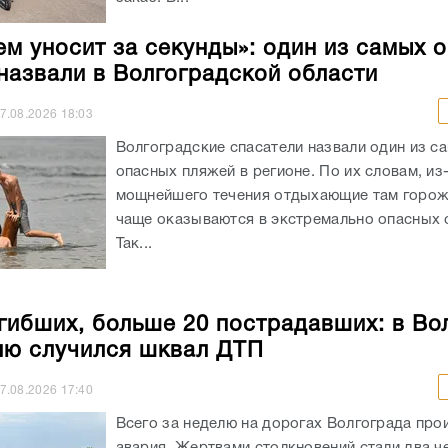
ем уносит за секунды»: один из самых 
назвали в Волгоградской области
7.08.2026
18:03
Волгоградские спасатели назвали один из с
опасных пляжей в регионе. По их словам, из
мощнейшего течения отдыхающие там горож
чаще оказываются в экстремально опасных с
Так...
гибших, больше 20 пострадавших: в Во
лю случился шквал ДТП
7.08.2026
17:40
Всего за неделю на дорогах Волгограда про