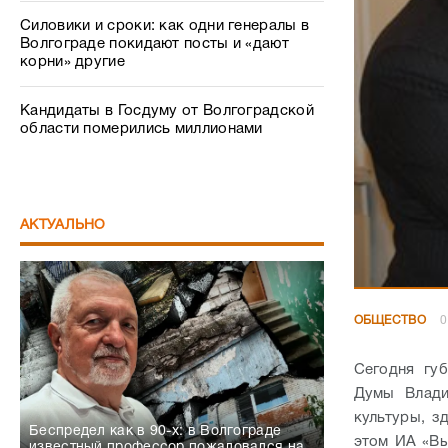
Силовики и сроки: как одни генералы в
Волгограде покидают посты и «дают
корни» другие
Кандидаты в Госдуму от Волгоградской
области померились миллионами
АКТУАЛЬНО
ОБЩЕСТВО
0
Сегодня гу
Думы Влади
культуры, з
Беспредел как в 90-х: в Волгограде
этом ИА «Вы
известный профессор пожаловался на