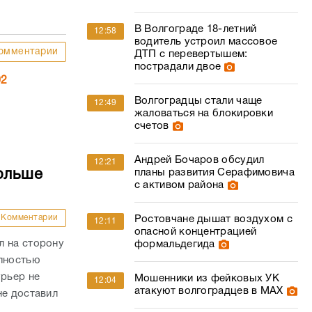
В Волгограде 18-летний
12:58
водитель устроил массовое
омментарии
ДТП с перевертышем:
пострадали двое
02
Волгоградцы стали чаще
12:49
жаловаться на блокировки
счетов
Андрей Бочаров обсудил
12:21
планы развития Серафимовича
ольше
с активом района
Комментарии
Ростовчане дышат воздухом с
12:11
опасной концентрацией
л на сторону
формальдегида
олностью
урьер не
Мошенники из фейковых УК
12:04
атакуют волгоградцев в МАХ
не доставил