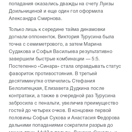
попадания оказались дважды на счету Луизы
Доильнициной и еще один гол оформила
Александра Смирнова.
Только лишь к середине тайма динамовки
догнали оппоненток. Виктория Турусина была
точна с семиметрового, а затем Марина
Судакова и Софья Васильева результативно
завершили быстрые комбинации — 5:5.
Постепенно «Синара» стала оправдывать статус
фавориток противостояния. В третьей
десятиминутке отличились Стефания
Белолипецкая, Елизавета Дудкина после
контратаки, а также в очередной раз Турусина
забросила с пенальти, увеличив преимущество
гостей до четырех очков. В концовке первой
половины Софья Сухова и Анастасия Федорова
дальними попаданиями сократили разрыв до