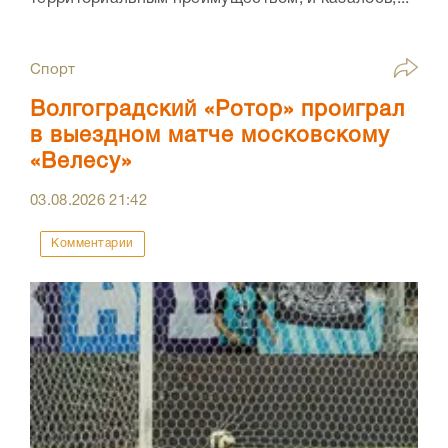
Спорт
Волгоградский «Ротор» проиграл
в выездном матче московскому
«Велесу»
03.08.2026
21:42
Комментарии