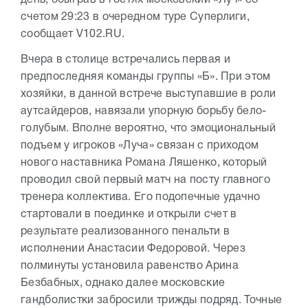
день, обыграв в гостях московский «Луч» со
счетом 29:23 в очередном туре Суперлиги,
сообщает V102.RU.
Вчера в столице встречались первая и
предпоследняя команды группы «Б». При этом
хозяйки, в данной встрече выступавшие в роли
аутсайдеров, навязали упорную борьбу бело-
голубым. Вполне вероятно, что эмоциональный
подъем у игроков «Луча» связан с приходом
нового наставника Романа Ляшенко, который
проводил свой первый матч на посту главного
тренера коллектива. Его подопечные удачно
стартовали в поединке и открыли счет в
результате реализованного пенальти в
исполнении Анастасии Федоровой. Через
полминуты установила равенство Арина
Безбабных, однако далее московские
гандболистки забросили трижды подряд. Точные