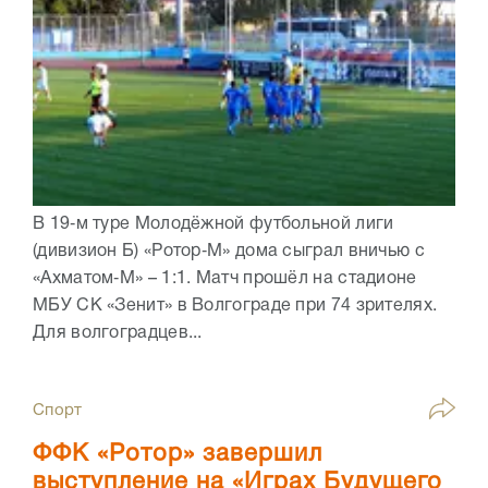
В 19‑м туре Молодёжной футбольной лиги
(дивизион Б) «Ротор‑М» дома сыграл вничью с
«Ахматом‑М» – 1:1. Матч прошёл на стадионе
МБУ СК «Зенит» в Волгограде при 74 зрителях.
Для волгоградцев...
Спорт
ФФК «Ротор» завершил
выступление на «Играх Будущего