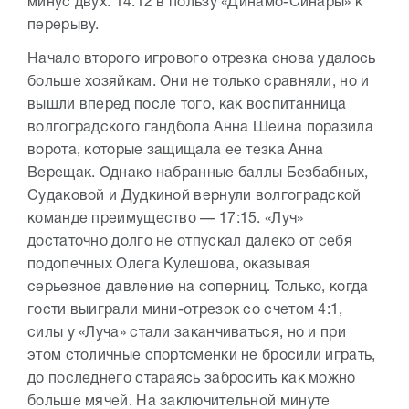
минус двух. 14:12 в пользу «Динамо-Синары» к
перерыву.
Начало второго игрового отрезка снова удалось
больше хозяйкам. Они не только сравняли, но и
вышли вперед после того, как воспитанница
волгоградского гандбола Анна Шеина поразила
ворота, которые защищала ее тезка Анна
Верещак. Однако набранные баллы Безбабных,
Судаковой и Дудкиной вернули волгоградской
команде преимущество — 17:15. «Луч»
достаточно долго не отпускал далеко от себя
подопечных Олега Кулешова, оказывая
серьезное давление на соперниц. Только, когда
гости выиграли мини-отрезок со счетом 4:1,
силы у «Луча» стали заканчиваться, но и при
этом столичные спортсменки не бросили играть,
до последнего стараясь забросить как можно
больше мячей. На заключительной минуте