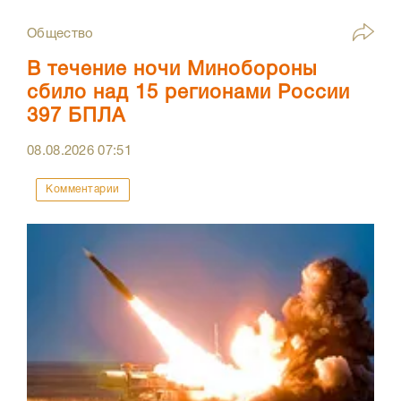
Общество
В течение ночи Минобороны
сбило над 15 регионами России
397 БПЛА
08.08.2026
07:51
Комментарии