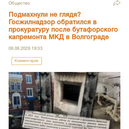
Общество
Подмахнули не глядя?
Госжилнадзор обратился в
прокуратуру после бутафорского
капремонта МКД в Волгограде
08.08.2026
19:33
Комментарии