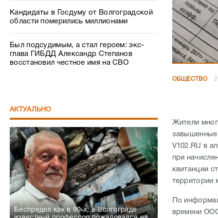
Кандидаты в Госдуму от Волгоградской
области померились миллионами
Был подсудимым, а стал героем: экс-
глава ГИБДД Александр Степанов
восстановил честное имя на СВО
ОБЩЕСТВО
2
АКТУАЛЬНО
Жители мног
завышенные 
V102.RU в а
при начисле
квитанции ст
территории 
По информац
Беспредел как в 90-х: в Волгограде
времени ООО
известный профессор пожаловался на