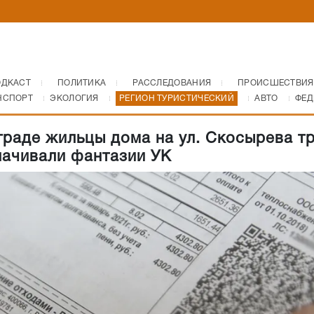
ОДКАСТ
ПОЛИТИКА
РАССЛЕДОВАНИЯ
ПРОИСШЕСТВИЯ
НСПОРТ
ЭКОЛОГИЯ
РЕГИОН ТУРИСТИЧЕСКИЙ
АВТО
ФЕД
граде жильцы дома на ул. Скосырева т
лачивали фантазии УК