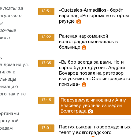
 платы за
«Quetzales‑Armadillos» берёт
18:51
водится с
верх над «Ротором» во втором
раунде
ы
рочные
Раненая наркоманкой
18:22
ия в
волгоградка скончалась в
больнице
,
«Выбор всегда за вами. Но и
17:35
 доме на ул.
спрос будет другой»: Андрей
дился в
Бочаров позвал на разговор
выпускников «Сталинградского
ельницы
призыва»
низацию
го так и не
Подсудимую чиновницу Анну
17:15
Елисееву уволили из мэрии
Волгограда
органами
уратурой
Пастух выкрал новорожденных
правам
17:01
телят у волгоградского