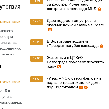
Ревнивого волгоградца осудят
13:08
за расстрел 45-летнего
утствия
соперника в подъезде МКД
Двое подростков устроили
12:46
Комментарии
опасный ночной заплыв в Волге
бывшего
сегодня
В Волгограде водитель
12:23
или из-за
«Приоры» погубил пешехода
подрядчика.
первом...
Животным в ЦПКиО
12:01
Волгограда помогают пережить
в
жару
«У нас – ЧС»: озеро фекалий в
11:56
Комментарии
подвале травит жителей дома
под Волгоградом
 №15 в
олучила
наркоманки,
к...