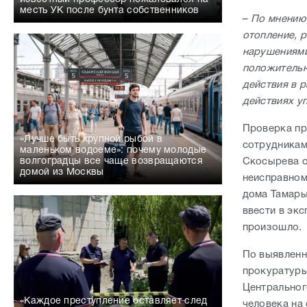
месть УК после бунта собственников
–
По мнению
отопление, 
нарушениями
положительн
действия в 
действиях у
Проверка пр
«Лучше быть крупной рыбой в
сотрудникам
маленьком водоеме»: почему молодые
Скосырева с
волгоградцы все чаще возвращаются
домой из Москвы
неисправном
дома Тамары
ввести в эк
произошло.
По выявленн
прокуратуры
Центральног
«Каждое преступление оставляет след
человека на