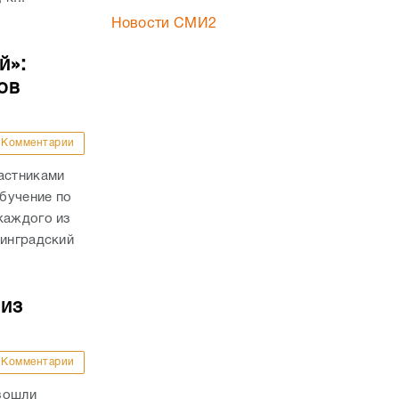
Новости СМИ2
й»:
ов
Комментарии
астниками
бучение по
каждого из
линградский
 из
Комментарии
зошли