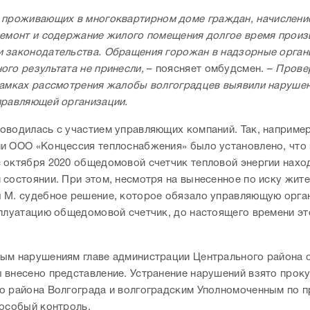
 проживающих в многоквартирном доме граждан, начисление
ремонт и содержание жилого помещения долгое время произ
 законодательства. Обращения горожан в надзорные орган
ого результата не принесли,
– поясняет омбудсмен. –
Прове
рамках рассмотрения жалобы волгоградцев выявили нарушен
правляющей организации.
оводилась с участием управляющих компаний. Так, например
и ООО «Концессия теплоснабжения» было установлено, что в
 октября 2020 общедомовой счетчик тепловой энергии нахо
 состоянии. При этом, несмотря на вынесенное по иску жит
 М. судебное решение, которое обязало управляющую орга
сплуатацию общедомовой счетчик, до настоящего времени это
ым нарушениям главе администрации Центрального района 
 внесено представление. Устранение нарушений взято прок
о района Волгограда и волгоградским Уполномоченным по 
 особый контроль.