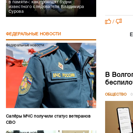
в памяти»: как проходят будни
известного следователя Владимира
Сурова
/
ФЕДЕРАЛЬНЫЕ НОВОСТИ
Е
Федеральные новости
В Волго
беспило
ОБЩЕСТВО
0
Сапёры МЧС получили статус ветеранов
СВО
Федеральные новости