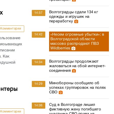
х
Волгоградцы сдали 134 кг
14:57
одежды и игрушек на
переработку
Комментарии
«Несем огромные убытки»: в
14:42
ользование
Волгоградской области
массово распродают ПВЗ
связывающих
Wildberries
списании
. Как
Волгоградцы продолжают
оздушной
14:34
жаловаться на сбой интернет-
соединения
Минобороны сообщило об
14:29
успехах группировок на полях
онтеры
СВО
Суд в Волгограде лишил
14:06
фиктивную жену погибшего
Комментарии