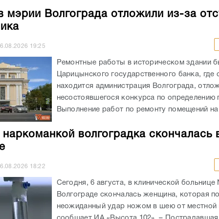
в мэрии Волгограда отложили из-за отс
ика
6.08.2026
19:25
Ремонтные работы в историческом здании 
Царицынского государственного банка, где 
находится администрация Волгограда, отлож
несостоявшегося конкурса по определению 
Выполнение работ по ремонту помещений на 
 наркоманкой волгоградка скончалась 
е
6.08.2026
18:22
Сегодня, 6 августа, в клинической больнице
Волгограде скончалась женщина, которая п
неожиданный удар ножом в шею от местной 
сообщает ИА «Высота 102». – Пострадавшая, 