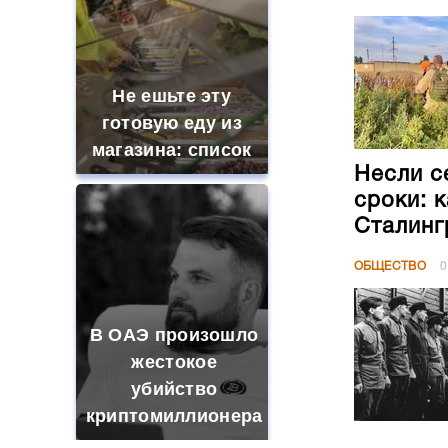
Не ешьте эту
готовую еду из
магазина: список
Несли с
сроки: 
Сталинг
ОБЩЕСТВО
0
В ОАЭ произошло
жестокое
убийство
криптомиллионера