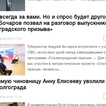
всегда за вами. Но и спрос будет друго
Бочаров позвал на разговор выпускник
градского призыва»
6.08.2026
17:35
Губернатор Андрей Бочаров встретился с уч
СВО, несколько дней назад завершившими о
программе «Сталинградский призыв». – Для 
вас участие в патриотическом проекте «Ста
призыв» являлось...
мую чиновницу Анну Елисееву уволили
олгограда
6.08.2026
17:15
В администрации Волгограда кулуарно прои