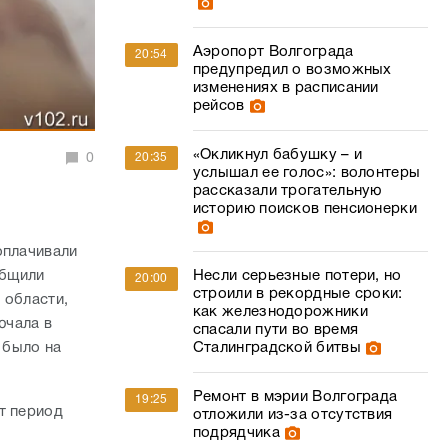
Аэропорт Волгограда
20:54
предупредил о возможных
изменениях в расписании
рейсов
«Окликнул бабушку – и
0
20:35
услышал ее голос»: волонтеры
рассказали трогательную
историю поисков пенсионерки
оплачивали
общили
Несли серьезные потери, но
20:00
строили в рекордные сроки:
 области,
как железнодорожники
ючала в
спасали пути во время
 было на
Сталинградской битвы
Ремонт в мэрии Волгограда
19:25
т период
отложили из-за отсутствия
подрядчика