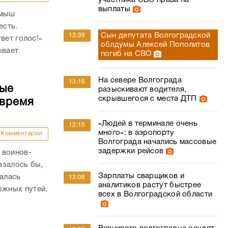
участника СВО права на
выплаты
амыш
есть.
Сын депутата Волгоградской
13:39
вет голос!»
облдумы Алексей Пополитов
ывает
погиб на СВО
На севере Волгограда
13:16
ные
разыскивают водителя,
скрывшегося с места ДТП
 время
«Людей в терминале очень
13:15
много»: в аэропорту
Комментарии
Волгограда начались массовые
задержки рейсов
 воинов-
азалось бы,
Зарплаты сварщиков и
валась
13:08
аналитиков растут быстрее
жных путей.
всех в Волгоградской области