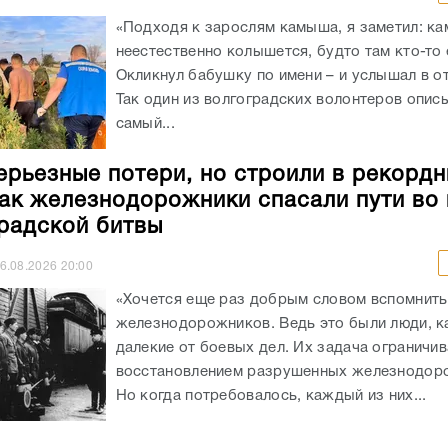
«Подходя к зарослям камыша, я заметил: к
неестественно колышется, будто там кто-то 
Окликнул бабушку по имени – и услышал в от
Так один из волгоградских волонтеров опис
самый...
ерьезные потери, но строили в рекорд
как железнодорожники спасали пути во
радской битвы
6.08.2026
20:00
«Хочется еще раз добрым словом вспомнить
железнодорожников. Ведь это были люди, к
далекие от боевых дел. Их задача ограничи
восстановлением разрушенных железнодоро
Но когда потребовалось, каждый из них...