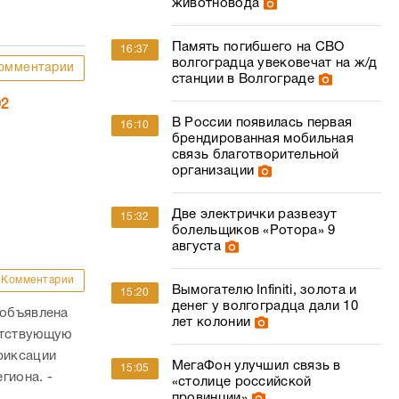
животновода
Память погибшего на СВО
16:37
волгоградца увековечат на ж/д
омментарии
станции в Волгограде
02
В России появилась первая
16:10
брендированная мобильная
связь благотворительной
организации
Две электрички развезут
15:32
болельщиков «Ротора» 9
августа
Комментарии
Вымогателю Infiniti, золота и
15:20
денег у волгоградца дали 10
 объявлена
лет колонии
етствующую
фиксации
МегаФон улучшил связь в
15:05
гиона. -
«столице российской
провинции»