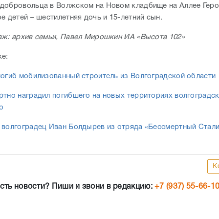
добровольца в Волжском на Новом кладбище на Аллее Геро
е детей – шестилетняя дочь и 15-летний сын.
аж: архив семьи, Павел Мирошкин ИА «Высота 102»
же:
погиб мобилизованный строитель из Волгоградской области
ртно наградил погибшего на новых территориях волгоградс
о
 волгоградец Иван Болдырев из отряда «Бессмертный Стал
К
сть новости? Пиши и звони в редакцию:
+7 (937) 55-66-1