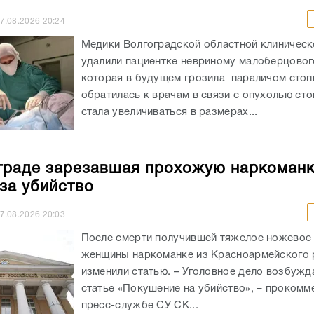
7.08.2026
20:24
Медики Волгоградской областной клиничес
удалили пациентке невриному малоберцовог
которая в будущем грозила параличом сто
обратилась к врачам в связи с опухолью сто
стала увеличиваться в размерах...
граде зарезавшая прохожую наркоман
 за убийство
7.08.2026
20:03
После смерти получившей тяжелое ножевое
женщины наркоманке из Красноармейского 
изменили статью. – Уголовное дело возбужд
статье «Покушение на убийство», – прокомм
пресс-службе СУ СК...