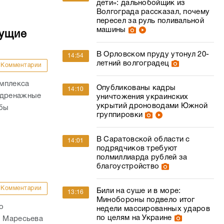
дети»: дальнобойщик из
Волгограда рассказал, почему
пересел за руль поливальной
машины
дущие
В Орловском пруду утонул 20-
14:54
летний волгоградец
Комментарии
омплекса
Опубликованы кадры
14:10
 дренажные
уничтожения украинских
укрытий дроноводами Южной
обы
группировки
В Саратовской области с
14:01
подрядчиков требуют
полмиллиарда рублей за
благоустройство
Комментарии
Били на суше и в море:
13:16
Минобороны подвело итог
о
недели массированных ударов
по целям на Украине
. Маресьева