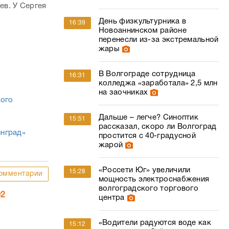
ев. У Сергея
День физкультурника в
16:39
Новоаннинском районе
перенесли из-за экстремальной
жары
В Волгограде сотрудница
16:31
колледжа «заработала» 2,5 млн
на заочниках
кого
Дальше – легче? Синоптик
15:51
рассказал, скоро ли Волгоград
инград»
простится с 40-градусной
жарой
«Россети Юг» увеличили
15:28
омментарии
мощность электроснабжения
волгоградского торгового
02
центра
«Водители радуются воде как
15:12