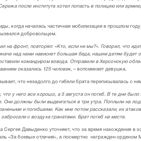
Сережа после института хотел попасть в полицию или армию,
иды, когда началась частичная мобилизация в прошлом году
вызвался добровольцем.
ил на фронт, повторял: «Кто, если не мы?». Говорил, что иде
 иначе над нами нависнет большая беда, нашим детям будет 
оставили командиром взвода. Отправили в Херсонскую облас
ванием оказались 125 человек,
– вспоминает девушка.
ывает, что незадолго до гибели брата переписывалась с ни
, что у него все хорошо, а 5 августа он погиб. В те дни был
е. Они должны были выдвигаться в три утра. Поплыли на лод
 ранеными и погибшими. Как мне потом рассказали, их атако
 забросали с воздуха гранатами. Брат погиб на месте
.
а Сергея Давыденко уточняет, что за время нахождения в з
аль «За боевые отличия», а посмертно награжден орденом 