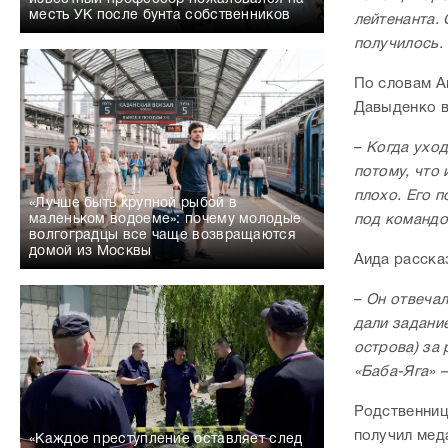
месть УК после бунта собственников
лейтенанта. 
получилось.
По словам А
Давыденко 
–
Когда уход
потому, что
плохо.
Его п
«Лучше быть крупной рыбой в
под командо
маленьком водоеме»: почему молодые
волгоградцы все чаще возвращаются
домой из Москвы
Аида рассказ
–
Он отвечал
дали задани
острова) за
«Баба-Яга» –
Родственниц
получил мед
«Каждое преступление оставляет след