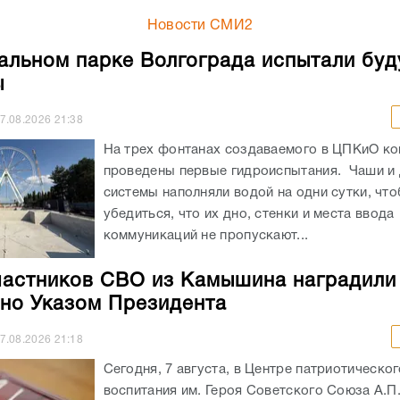
Новости СМИ2
альном парке Волгограда испытали бу
ы
7.08.2026
21:38
На трех фонтанах создаваемого в ЦПКиО к
проведены первые гидроиспытания. Чаши и
системы наполняли водой на одни сутки, чт
убедиться, что их дно, стенки и места ввода
коммуникаций не пропускают...
частников СВО из Камышина наградили
но Указом Президента
7.08.2026
21:18
Сегодня, 7 августа, в Центре патриотическог
воспитания им. Героя Советского Союза А.П