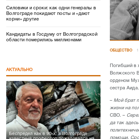
Силовики и сроки: как одни генералы в
Волгограде покидают посты и «дают
корни» другие
Кандидаты в Госдуму от Волгоградской
области померились миллионами
ОБЩЕСТВО
1
Погибший в 
АКТУАЛЬНО
Волжского В
орденом Муж
сестра Аида
–
Мой брат п
жизни на по
СВО. –
Сереж
да так здес
политехниче
Беспредел как в 90-х: в Волгограде
помощи. Сро
известный профессор пожаловался на