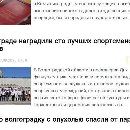
в Камышине родным военнослужащих, погиб
выполнении воинского долга в ходе специал
операции, были переданы государственные..
граде наградили сто лучших спортсмен
в
7.08.2026
20:59
В Волгоградской области в преддверии Дня
физкультурника чествовали порядка ста вы
спортсменов, заслуженных тренеров, руков
спортивных учреждений, ветеранов отрасли 
специалистов сферы физической культуры и
Торжественная церемония состоялась на...
 волгоградку с опухолью спасли от па