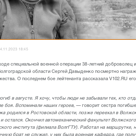
4.11.2023 18:45
ходе специальной военной операции 38-летний доброволец 
олгоградской области Сергей Давыденко посмертно награ
ества. О последнем бое лейтенанта рассказала V102.RU ег
.
огиб в августе. Я хочу, чтобы люди не забывали тех, кто отд
ле боя. Вспоминали наших героев,
— говорит сестра погибше
а родился в Ростовской области, позже переехал в Волжск
ь и остался. Окончил автомеханический факультет Волжского
ского института (филиала ВолгГТУ). Работал на маршрутке, 
чную брат не служил, у них была военная кафедра, где полу