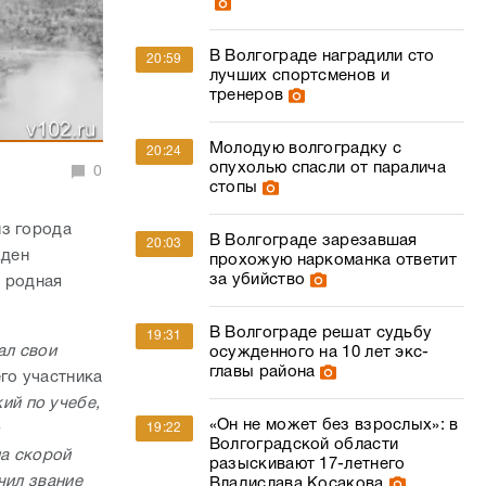
В Волгограде наградили сто
20:59
лучших спортсменов и
тренеров
Молодую волгоградку с
20:24
опухолью спасли от паралича
0
стопы
из города
В Волгограде зарезавшая
20:03
жден
прохожую наркоманка ответит
за убийство
о родная
В Волгограде решат судьбу
19:31
ал свои
осужденного на 10 лет экс-
главы района
го участника
ий по учебе,
«Он не может без взрослых»: в
19:22
Волгоградской области
на скорой
разыскивают 17-летнего
чил звание
Владислава Косакова