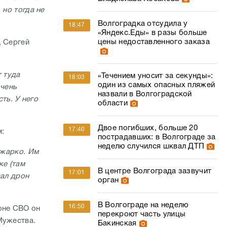
 но тогда не
Волгоградка отсудила у
18:47
«Яндекс.Еды» в разы больше
цены недоставленного заказа
, Сергей
т туда
«Течением уносит за секунды»:
18:03
один из самых опасных пляжей
очень
назвали в Волгоградской
ть. У него
области
Двое погибших, больше 20
17:40
м:
пострадавших: в Волгограде за
неделю случился шквал ДТП
о жарко. Им
ке (там
В центре Волгограда зазвучит
17:01
вал дрон
орган
В Волгограде на неделю
16:50
оне СВО он
перекроют часть улицы
Мужества.
Бакинская