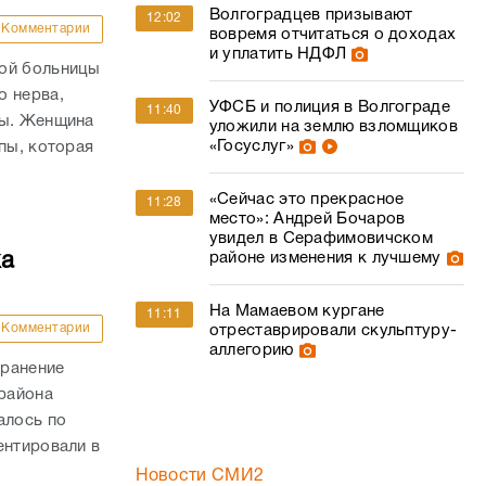
Волгоградцев призывают
12:02
Комментарии
вовремя отчитаться о доходах
и уплатить НДФЛ
кой больницы
о нерва,
УФСБ и полиция в Волгограде
11:40
пы. Женщина
уложили на землю взломщиков
«Госуслуг»
пы, которая
«Сейчас это прекрасное
11:28
место»: Андрей Бочаров
увидел в Серафимовичском
ка
районе изменения к лучшему
На Мамаевом кургане
11:11
Комментарии
отреставрировали скульптуру-
аллегорию
 ранение
района
алось по
ентировали в
Новости СМИ2