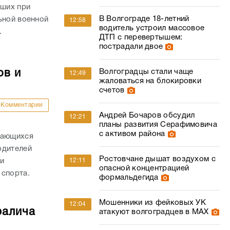
ших при
В Волгограде 18-летний
ьной военной
12:58
водитель устроил массовое
.
ДТП с перевертышем:
пострадали двое
ов и
Волгоградцы стали чаще
12:49
жаловаться на блокировки
счетов
Комментарии
Андрей Бочаров обсудил
12:21
планы развития Серафимовича
с активом района
дающихся
одителей
Ростовчане дышат воздухом с
и
12:11
опасной концентрацией
 спорта.
формальдегида
Мошенники из фейковых УК
12:04
ралича
атакуют волгоградцев в МАХ