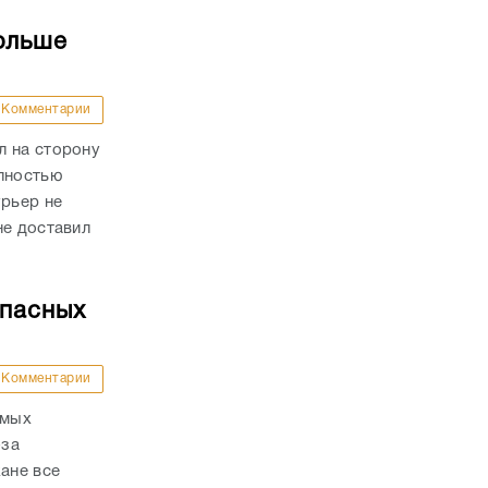
ольше
Комментарии
л на сторону
олностью
урьер не
не доставил
опасных
Комментарии
амых
-за
ане все