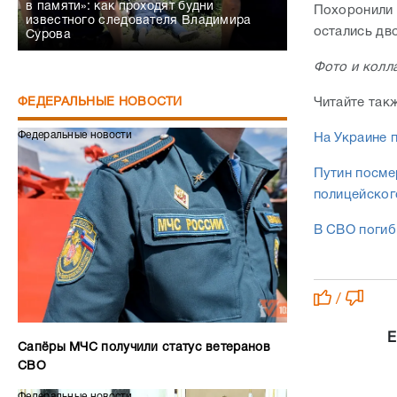
в памяти»: как проходят будни
Похоронили 
известного следователя Владимира
остались дво
Сурова
Фото и колл
Читайте так
ФЕДЕРАЛЬНЫЕ НОВОСТИ
Федеральные новости
На Украине 
Путин посме
полицейског
В СВО погиб
/
Е
Сапёры МЧС получили статус ветеранов
СВО
Федеральные новости