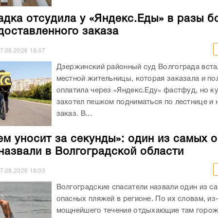
адка отсудила у «Яндекс.Еды» в разы б
доставленного заказа
7.08.2026
18:47
Дзержинский районный суд Волгограда вста
местной жительницы, которая заказала и п
оплатила через «Яндекс.Еду» фастфуд, но к
захотел пешком подниматься по лестнице и 
заказ. В...
ем уносит за секунды»: один из самых 
назвали в Волгоградской области
7.08.2026
18:03
Волгоградские спасатели назвали один из с
опасных пляжей в регионе. По их словам, из
мощнейшего течения отдыхающие там горож