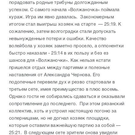
порадовать родные трибуны долгожданным
успехом. С самого начала «Волжаночка» поймала
кураж. Игра им явно давалась. Закономерным
итогом стал выигрыш хозяек на старте — 25:19. К
сожалению, затем волгоградки стали допускать
невынужденные потери и ошибки. Качество
волейбола у хозяек заметно просело, а оппонентки
быстро наказали - 25:14 в их пользу и без ез
шансов для «Волжаночки».
Как нельзя кстати
пришелся отдых между партиями и полезные
наставления от Александра Чернова. Его
подопечные перевели дух и резво стартовали в
третьем сете, имея преимущество в плюс восемь.
Однако гости не собирались сдаваться и оказывали
сопротивление до последнего. При этом рязанский
коллектив, хоть и устроил настоящую погоню за
соперницами, но не догнал хозяек площадки,
которые оставили важнейшую партию за собой —
25:21.
В следующем сете зрители снова увидели