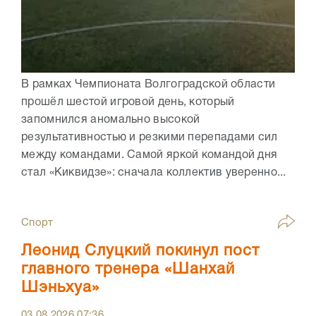
В рамках Чемпионата Волгоградской области
прошёл шестой игровой день, который
запомнился аномально высокой
результативностью и резкими перепадами сил
между командами. Самой яркой командой дня
стал «Киквидзе»: сначала коллектив уверенно...
Спорт
Леонид Слуцкий покинул пост
главного тренера «Шанхай
Шэньхуа»
03.08.2026
07:36