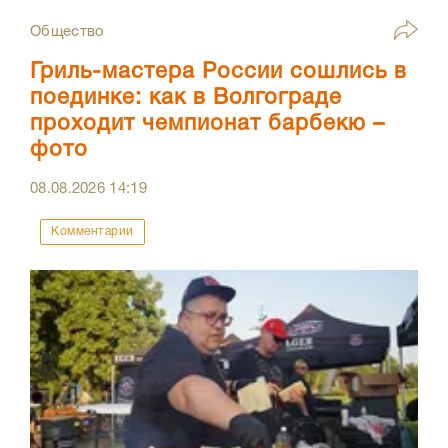
Общество
Гриль-мастера России сошлись в
поединке: как в Волгограде
проходит чемпионат барбекю –
фото
08.08.2026
14:19
Комментарии