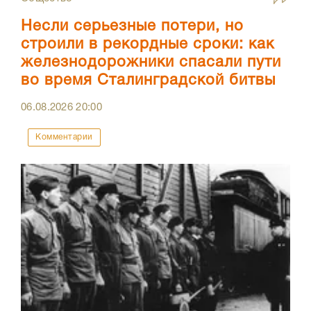
Несли серьезные потери, но
строили в рекордные сроки: как
железнодорожники спасали пути
во время Сталинградской битвы
06.08.2026
20:00
Комментарии