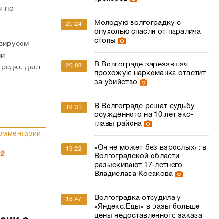
я по
Молодую волгоградку с
20:24
опухолью спасли от паралича
стопы
 вирусом
ии
В Волгограде зарезавшая
20:03
 редко дает
прохожую наркоманка ответит
за убийство
В Волгограде решат судьбу
19:31
осужденного на 10 лет экс-
главы района
омментарии
«Он не может без взрослых»: в
19:22
02
Волгоградской области
разыскивают 17-летнего
Владислава Косакова
Волгоградка отсудила у
18:47
«Яндекс.Еды» в разы больше
цены недоставленного заказа