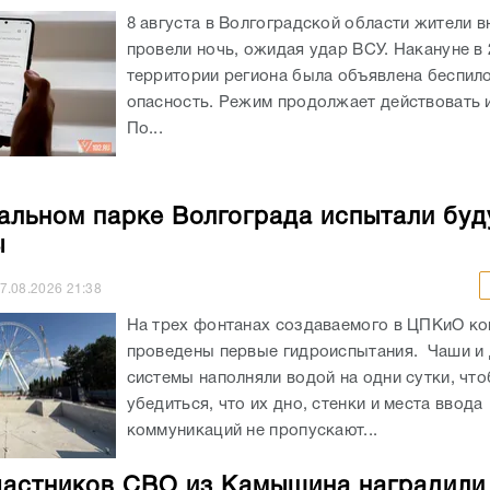
8 августа в Волгоградской области жители в
провели ночь, ожидая удар ВСУ. Накануне в 
территории региона была объявлена беспил
опасность. Режим продолжает действовать и
По...
альном парке Волгограда испытали бу
ы
7.08.2026
21:38
На трех фонтанах создаваемого в ЦПКиО к
проведены первые гидроиспытания. Чаши и
системы наполняли водой на одни сутки, чт
убедиться, что их дно, стенки и места ввода
коммуникаций не пропускают...
частников СВО из Камышина наградили