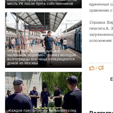
месть УК после бунта собственников
единичные с
сравнению с
Справка
. Ви
гепатита A.
загрязненно
осложнения 
«Лучше быть крупной рыбой в
маленьком водоеме»: почему молодые
волгоградцы все чаще возвращаются
домой из Москвы
/
Е
«Каждое преступление оставляет след