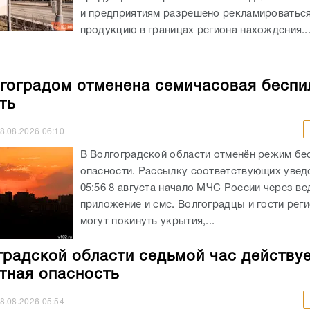
и предприятиям разрешено рекламироватьс
продукцию в границах региона нахождения...
гоградом отменена семичасовая беспи
ть
8.08.2026
06:10
В Волгоградской области отменён режим бе
опасности. Рассылку соответствующих увед
05:56 8 августа начало МЧС России через в
приложение и смс. Волгоградцы и гости реги
могут покинуть укрытия,...
градской области седьмой час действу
тная опасность
8.08.2026
05:54