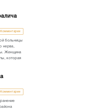
ралича
Комментарии
кой больницы
о нерва,
пы. Женщина
пы, которая
ка
Комментарии
 ранение
района