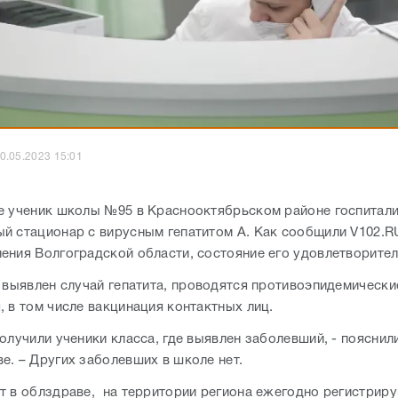
0.05.2023 15:01
е ученик школы №95 в Краснооктябрьском районе госпитал
й стационар с вирусным гепатитом А. Как сообщили V102.R
ения Волгоградской области, состояние его удовлетворител
е выявлен случай гепатита, проводятся противоэпидемически
, в том числе вакцинация контактных лиц.
олучили ученики класса, где выявлен заболевший, - пояснил
е. – Других заболевших в школе нет.
т в облздраве, на территории региона ежегодно регистрир