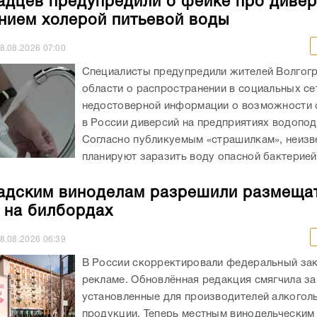
адцев предупредили о фейке про дивер
нием холерой питьевой воды
8.08.2026
07:00
Специалисты предупредили жителей Волгог
области о распространении в социальных се
недостоверной информации о возможности
в России диверсий на предприятиях водопод
Согласно публикуемым «страшилкам», неизв
планируют заразить воду опасной бактерией,
адским виноделам разрешили размеща
 на билбордах
8.08.2026
06:39
В России скорректировали федеральный зак
рекламе. Обновлённая редакция смягчила за
установленные для производителей алкогол
продукции. Теперь местным винодельческим