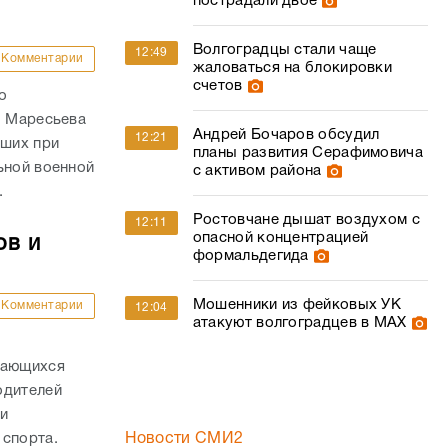
пострадали двое
Волгоградцы стали чаще
12:49
Комментарии
жаловаться на блокировки
счетов
о
. Маресьева
Андрей Бочаров обсудил
12:21
ших при
планы развития Серафимовича
ьной военной
с активом района
.
Ростовчане дышат воздухом с
12:11
опасной концентрацией
ов и
формальдегида
Мошенники из фейковых УК
Комментарии
12:04
атакуют волгоградцев в МАХ
дающихся
одителей
и
Новости СМИ2
 спорта.