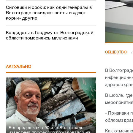
Силовики и сроки: как одни генералы в
Волгограде покидают посты и «дают
корни» другие
Кандидаты в Госдуму от Волгоградской
области померились миллионами
ОБЩЕСТВО
2
АКТУАЛЬНО
В Волгоград
инфекционны
здравоохран
В школе, гд
мероприятия
- Прививки п
облкомздрав
Беспредел как в 90-х: в Волгограде
Как отмечаю
известный профессор пожаловался на