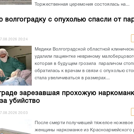
Торжественная церемония состоялась на...
 волгоградку с опухолью спасли от па
7.08.2026
20:24
Медики Волгоградской областной клиничес
удалили пациентке невриному малоберцовог
которая в будущем грозила параличом сто
обратилась к врачам в связи с опухолью сто
стала увеличиваться в размерах...
граде зарезавшая прохожую наркоман
 за убийство
7.08.2026
20:03
После смерти получившей тяжелое ножевое
женщины наркоманке из Красноармейского 