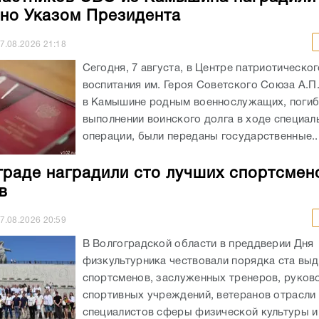
но Указом Президента
7.08.2026
21:18
Сегодня, 7 августа, в Центре патриотическог
воспитания им. Героя Советского Союза А.П
в Камышине родным военнослужащих, погиб
выполнении воинского долга в ходе специал
операции, были переданы государственные..
граде наградили сто лучших спортсмен
в
7.08.2026
20:59
В Волгоградской области в преддверии Дня
физкультурника чествовали порядка ста вы
спортсменов, заслуженных тренеров, руков
спортивных учреждений, ветеранов отрасли 
специалистов сферы физической культуры и