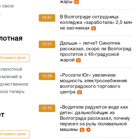
жары
я свою
.
В Волгограде сотрудница
16:31
колледжа «заработала» 2,5 млн
на заочниках
лотная
Дальше – легче? Синоптик
15:51
рассказал, скоро ли Волгоград
простится с 40-градусной
Комментарии
жарой
спилотной
«Россети Юг» увеличили
15:28
омлений в
мощность электроснабжения
едомственное
волгоградского торгового
она теперь
центра
«Водители радуются воде как
15:12
дети»: дальнобойщик из
ет
Волгограда рассказал, почему
пересел за руль поливальной
машины
Комментарии