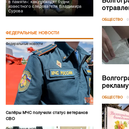
Волгогр
в памяти»: как проходят будни
известного следователя Владимира
отравле
Сурова
ОБЩЕСТВО
0
ФЕДЕРАЛЬНЫЕ НОВОСТИ
Федеральные новости
Волгогр
рекламу
ОБЩЕСТВО
0
Сапёры МЧС получили статус ветеранов
СВО
Федеральные новости