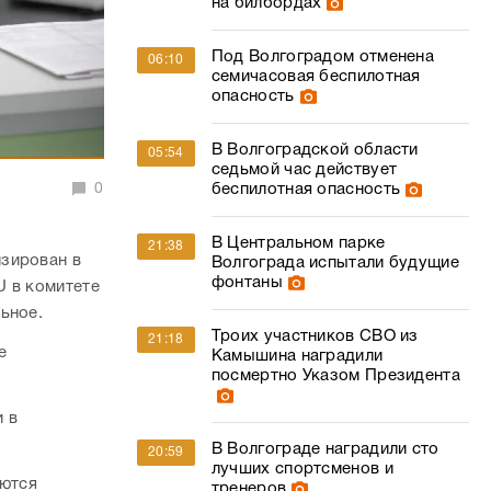
на билбордах
Под Волгоградом отменена
06:10
семичасовая беспилотная
опасность
В Волгоградской области
05:54
седьмой час действует
беспилотная опасность
0
В Центральном парке
21:38
изирован в
Волгограда испытали будущие
фонтаны
U в комитете
ьное.
Троих участников СВО из
21:18
е
Камышина наградили
посмертно Указом Президента
и в
В Волгограде наградили сто
20:59
лучших спортсменов и
уются
тренеров