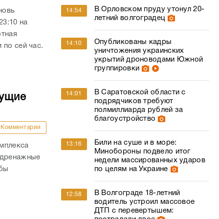
В Орловском пруду утонул 20-
новь
14:54
летний волгоградец
23:10 на
отная
Опубликованы кадры
14:10
 по сей час.
уничтожения украинских
укрытий дроноводами Южной
группировки
В Саратовской области с
14:01
дущие
подрядчиков требуют
полмиллиарда рублей за
благоустройство
Комментарии
Били на суше и в море:
13:16
омплекса
Минобороны подвело итог
 дренажные
недели массированных ударов
по целям на Украине
обы
В Волгограде 18-летний
12:58
водитель устроил массовое
ДТП с перевертышем: