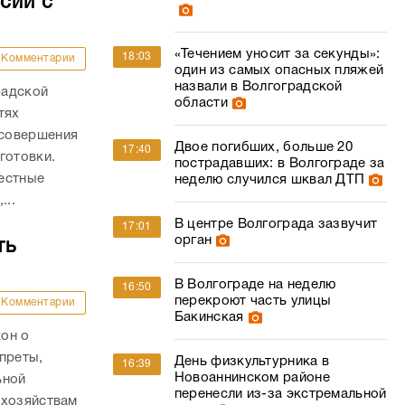
сии с
«Течением уносит за секунды»:
18:03
Комментарии
один из самых опасных пляжей
назвали в Волгоградской
радской
области
тях
 совершения
Двое погибших, больше 20
17:40
готовки.
пострадавших: в Волгограде за
естные
неделю случился шквал ДТП
...
В центре Волгограда зазвучит
17:01
орган
ть
В Волгограде на неделю
16:50
перекроют часть улицы
Комментарии
Бакинская
он о
преты,
День физкультурника в
16:39
Новоаннинском районе
ьной
перенесли из-за экстремальной
 хозяйствам