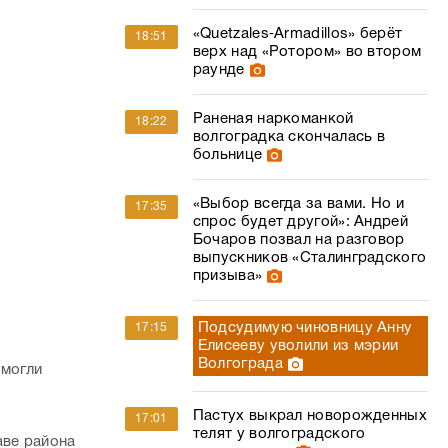
«Quetzales‑Armadillos» берёт
18:51
верх над «Ротором» во втором
раунде
Раненая наркоманкой
18:22
волгоградка скончалась в
больнице
«Выбор всегда за вами. Но и
17:35
спрос будет другой»: Андрей
Бочаров позвал на разговор
выпускников «Сталинградского
призыва»
Подсудимую чиновницу Анну
17:15
Елисееву уволили из мэрии
Волгограда
 могли
Пастух выкрал новорожденных
17:01
телят у волгоградского
аве района