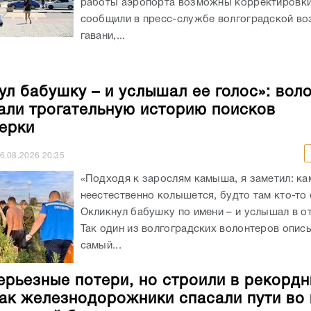
работы аэропорта возможны корректировки
сообщили в пресс-службе волгоградской в
гавани,...
ул бабушку – и услышал ее голос»: вол
али трогательную историю поисков
ерки
6.08.2026
20:35
«Подходя к зарослям камыша, я заметил: к
неестественно колышется, будто там кто-то 
Окликнул бабушку по имени – и услышал в от
Так один из волгоградских волонтеров опис
самый...
ерьезные потери, но строили в рекорд
как железнодорожники спасали пути во