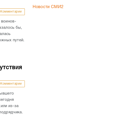
Новости СМИ2
Комментарии
 воинов-
азалось бы,
валась
жных путей.
утствия
Комментарии
бывшего
сегодня
или из-за
подрядчика.