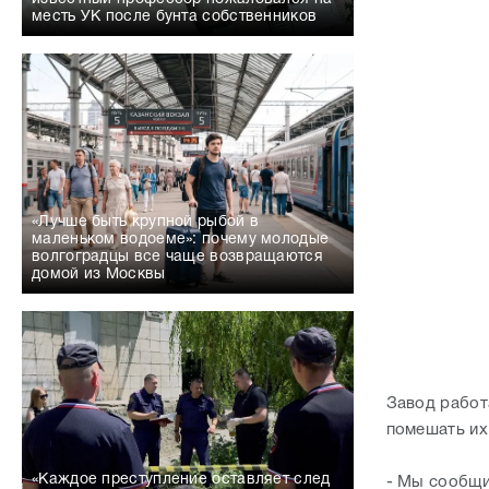
месть УК после бунта собственников
«Лучше быть крупной рыбой в
маленьком водоеме»: почему молодые
волгоградцы все чаще возвращаются
домой из Москвы
Завод работ
помешать их
«Каждое преступление оставляет след
- Мы сообщи