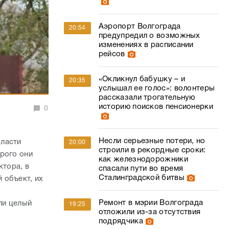
Аэропорт Волгограда
20:54
предупредил о возможных
изменениях в расписании
рейсов
«Окликнул бабушку – и
20:35
услышал ее голос»: волонтеры
рассказали трогательную
историю поисков пенсионерки
0
Несли серьезные потери, но
бласти
20:00
строили в рекордные сроки:
рого они
как железнодорожники
ктора, в
спасали пути во время
Сталинградской битвы
 объект, их
Ремонт в мэрии Волгограда
ли целый
19:25
отложили из-за отсутствия
подрядчика