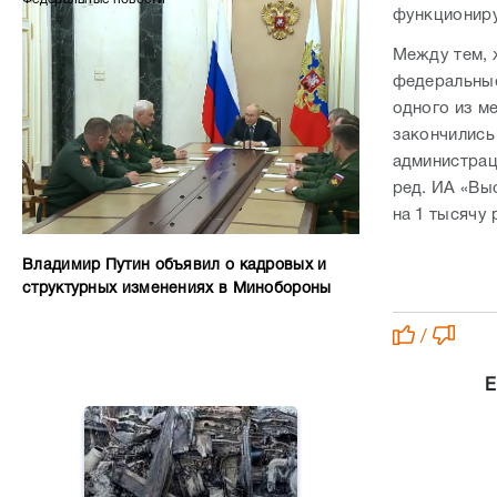
функциониру
Между тем, 
федеральные
одного из м
закончились
администрац
ред. ИА «Вы
на 1 тысячу 
Владимир Путин объявил о кадровых и
структурных изменениях в Минобороны
/
Е