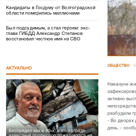
Кандидаты в Госдуму от Волгоградской
области померились миллионами
Был подсудимым, а стал героем: экс-
глава ГИБДД Александр Степанов
восстановил честное имя на СВО
ОБЩЕСТВО
3
АКТУАЛЬНО
Накануне жи
зафиксирова
активно выс
непосредств
разбудили г
- Во дворах
день, - соо
Беспредел как в 90-х: в Волгограде
известный профессор пожаловался на