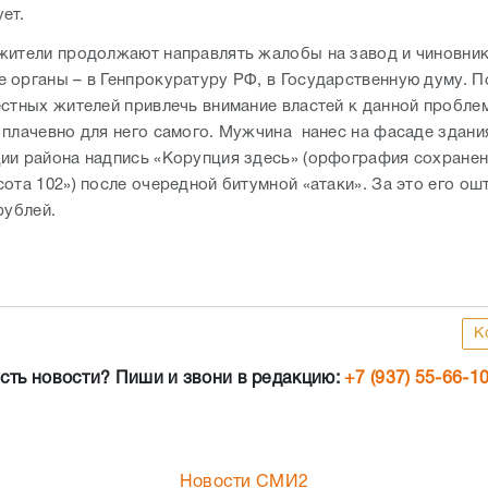
ет.
жители продолжают направлять жалобы на завод и чиновник
 органы – в Генпрокуратуру РФ, в Государственную думу. 
естных жителей привлечь внимание властей к данной пробле
 плачевно для него самого. Мужчина нанес на фасаде здани
ии района надпись «Корупция здесь» (орфография сохранен
сота 102») после очередной битумной «атаки». За это его о
рублей.
К
сть новости? Пиши и звони в редакцию:
+7 (937) 55-66-1
Новости СМИ2