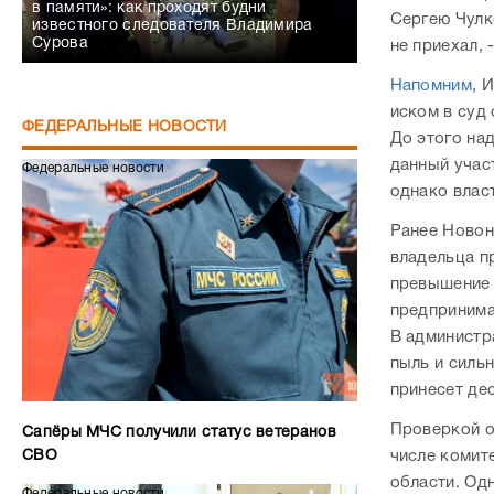
в памяти»: как проходят будни
Сергею Чулко
известного следователя Владимира
Сурова
не приехал, 
Напомним
, 
иском в суд
ФЕДЕРАЛЬНЫЕ НОВОСТИ
До этого на
данный учас
Федеральные новости
однако влас
Ранее Новон
владельца п
превышение 
предпринима
В администр
пыль и силь
принесет де
Проверкой о
Сапёры МЧС получили статус ветеранов
числе комит
СВО
области. Од
Федеральные новости