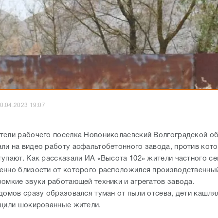
0.04.2023 19:07
тели рабочего поселка Новониколаевский Волгоградской о
ли на видео работу асфальтобетонного завода, против кото
тупают. Как рассказали ИА «Высота 102» жители частного се
енно близости от которого расположился производственный
ромкие звуки работающей техники и агрегатов завода.
 домов сразу образовался туман от пыли отсева, дети кашля
бщили шокированные жители.