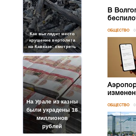
В Волго
беспило
ОБЩЕСТВО
0
Как выглядит место
крушение вертолета
на Кавказе: смотреть
Аэропор
изменен
На Урале из казны
ОБЩЕСТВО
0
были украдены 18
миллионов
рублей