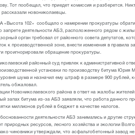
ву. Тот пообещал, что приедет комиссия и разберется. Никт
- рассказали новониколаевцы.
ИА «Высота 102» сообщало о намерении прокуратуры обрати
 о запрете деятельности АБЗ, расположенного рядом с жил
дзорный орган требовал от районного совета депутатов, кот
ток к производственной зоне, внести изменения в правила з
ти проигнорировали обращение прокуратуры.
иколаевский районный суд привлек к административной отв
роизводственной установки по производству битума Юрия 
уровня шума и назначил ему штраф в размере 900 рублей, 
тель обжаловал.
ации Новониколаевского района в ответ на жалобы жителей
ный запах битума из-за АБЗ заявляли, что работа данного п
сятки миллионов рублей в бюджет в качестве налогов.
боснованности деятельности АБЗ занимались и другие струк
ет природных ресурсов, лесного хозяйства и экологии Волг
нако чиновники утверждали, что асфальтобетонный завод не