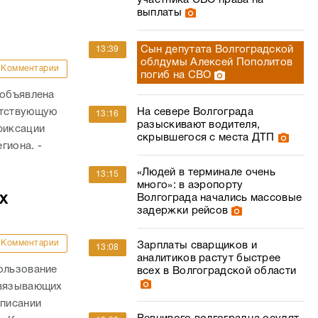
участника СВО права на
выплаты
Сын депутата Волгоградской
13:39
облдумы Алексей Пополитов
Комментарии
погиб на СВО
 объявлена
етствующую
На севере Волгограда
13:16
разыскивают водителя,
фиксации
скрывшегося с места ДТП
гиона. -
«Людей в терминале очень
13:15
много»: в аэропорту
х
Волгограда начались массовые
задержки рейсов
Комментарии
Зарплаты сварщиков и
13:08
аналитиков растут быстрее
ользование
всех в Волгоградской области
связывающих
списании