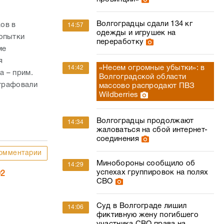
Волгоградцы сдали 134 кг
ов в
14:57
одежды и игрушек на
Попытки
переработку
ме
я
«Несем огромные убытки»: в
14:42
а – прим.
Волгоградской области
штрафовали
массово распродают ПВЗ
Wildberries
Волгоградцы продолжают
14:34
жаловаться на сбой интернет-
соединения
омментарии
Минобороны сообщило об
14:29
успехах группировок на полях
02
СВО
Суд в Волгограде лишил
14:06
фиктивную жену погибшего