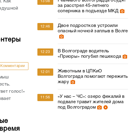
Ревнивого волгоградца осудят
. Как
13:08
за расстрел 45-летнего
оздушной
соперника в подъезде МКД
Двое подростков устроили
12:46
опасный ночной заплыв в Волге
онтеры
В Волгограде водитель
12:23
«Приоры» погубил пешехода
Комментарии
Животным в ЦПКиО
12:01
Волгограда помогают пережить
амыш
жару
есть.
вет голос!»
«У нас – ЧС»: озеро фекалий в
11:56
ывает
подвале травит жителей дома
под Волгоградом
ные
 время