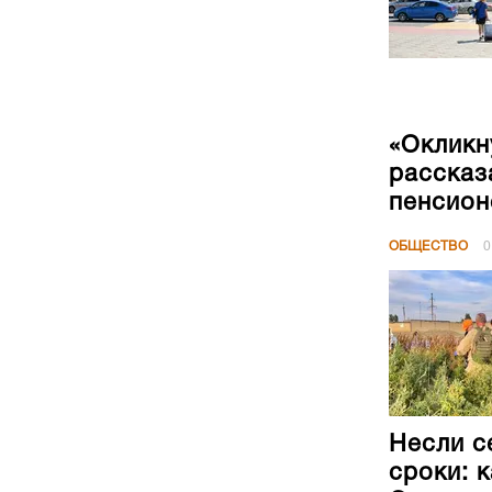
«Окликн
рассказ
пенсион
ОБЩЕСТВО
0
Несли с
сроки: 