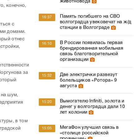
животновода
о, конечно,
Память погибшего на СВО
16:37
волгоградца увековечат на ж/д
ться с
станции в Волгограде
ыми домами.
орый отнес
В России появилась первая
16:10
астройки,
брендированная мобильная
связь благотворительной
организации
етственности
Моргунова за
Две электрички развезут
15:32
который
болельщиков «Ротора» 9
августа
 на шум,
Вымогателю Infiniti, золота и
редприятия
15:20
денег у волгоградца дали 10
лет колонии
туры, в том
МегаФон улучшил связь в
оградской
15:05
«столице российской
провинции»