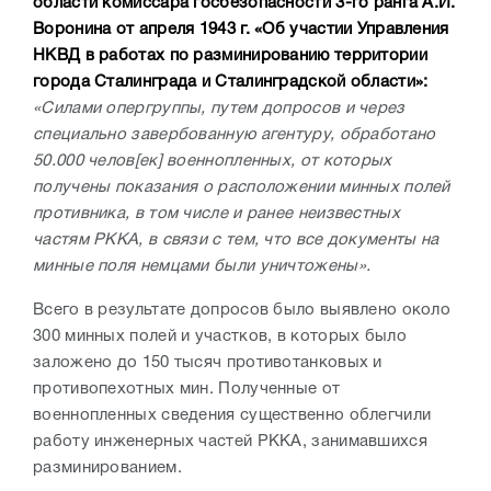
области комиссара госбезопасности 3-го ранга А.И.
Воронина от апреля 1943 г. «Об участии Управления
НКВД в работах по разминированию территории
города Сталинграда и Сталинградской области»:
«Силами опергруппы, путем допросов и через
специально завербованную агентуру, обработано
50.000 челов[ек] военнопленных, от которых
получены показания о расположении минных полей
противника, в том числе и ранее неизвестных
частям РККА, в связи с тем, что все документы на
минные поля немцами были уничтожены».
Всего в результате допросов было выявлено около
300 минных полей и участков, в которых было
заложено до 150 тысяч противотанковых и
противопехотных мин. Полученные от
военнопленных сведения существенно облегчили
работу инженерных частей РККА, занимавшихся
разминированием.