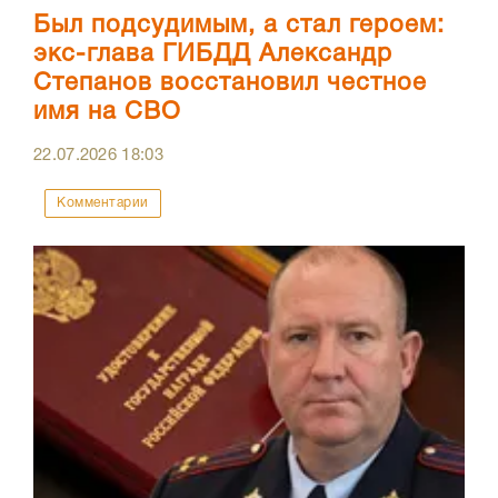
Был подсудимым, а стал героем:
экс-глава ГИБДД Александр
Степанов восстановил честное
имя на СВО
22.07.2026
18:03
Комментарии