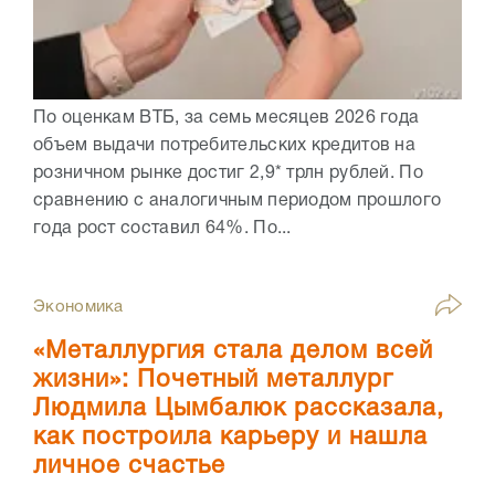
По оценкам ВТБ, за семь месяцев 2026 года
объем выдачи потребительских кредитов на
розничном рынке достиг 2,9* трлн рублей. По
сравнению с аналогичным периодом прошлого
года рост составил 64%. По...
Экономика
«Металлургия стала делом всей
жизни»: Почетный металлург
Людмила Цымбалюк рассказала,
как построила карьеру и нашла
личное счастье