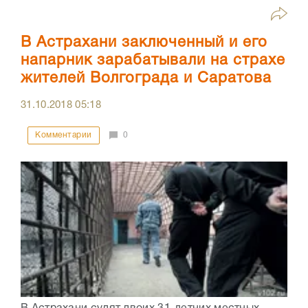
В Астрахани заключенный и его
напарник зарабатывали на страхе
жителей Волгограда и Саратова
31.10.2018
05:18
Комментарии
0