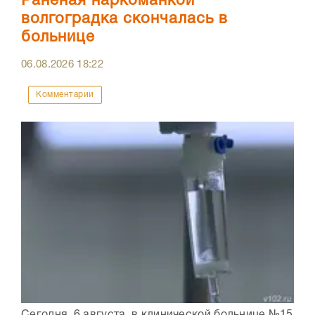
Раненая наркоманкой
волгоградка скончалась в
больнице
06.08.2026
18:22
Комментарии