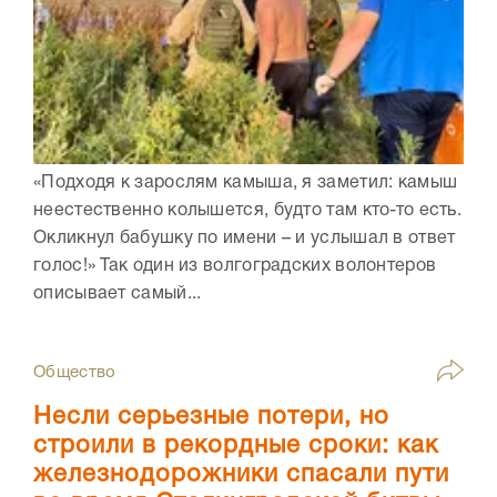
«Подходя к зарослям камыша, я заметил: камыш
неестественно колышется, будто там кто-то есть.
Окликнул бабушку по имени – и услышал в ответ
голос!» Так один из волгоградских волонтеров
описывает самый...
Общество
Несли серьезные потери, но
строили в рекордные сроки: как
железнодорожники спасали пути