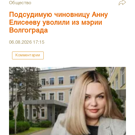
Общество
Подсудимую чиновницу Анну
Елисееву уволили из мэрии
Волгограда
06.08.2026
17:15
Комментарии