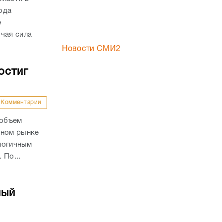
года
е
чая сила
Новости СМИ2
остиг
Комментарии
 объем
чном рынке
алогичным
 По...
ный