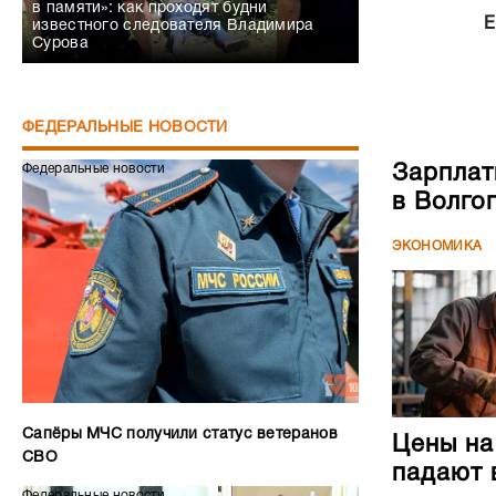
в памяти»: как проходят будни
Е
известного следователя Владимира
Сурова
ФЕДЕРАЛЬНЫЕ НОВОСТИ
Зарплат
Федеральные новости
в Волго
ЭКОНОМИКА
Сапёры МЧС получили статус ветеранов
Цены на
СВО
падают 
Федеральные новости