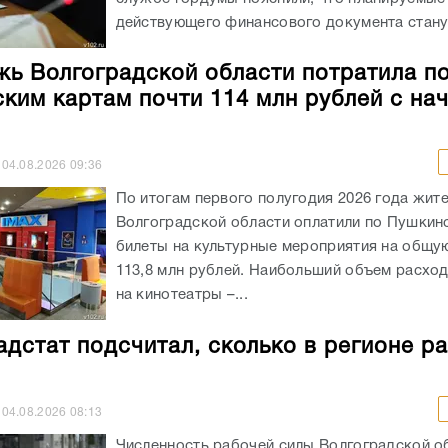
действующего финансового документа станут
ь Волгоградской области потратила п
ким картам почти 114 млн рублей с на
04.08.2026
09:36
По итогам первого полугодия 2026 года жит
Волгоградской области оплатили по Пушкин
билеты на культурные мероприятия на общу
113,8 млн рублей. Наибольший объем расхо
на кинотеатры –...
адстат подсчитал, сколько в регионе р
04.08.2026
08:13
Численность рабочей силы Волгоградской о