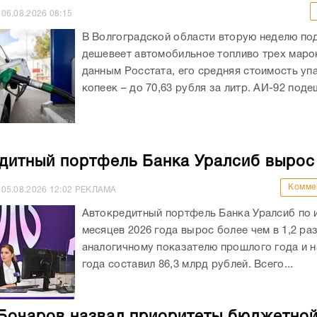
06.08.2026
08:15
В Волгоградской области вторую неделю по
дешевеет автомобильное топливо трех маро
данным Росстата, его средняя стоимость уп
копеек – до 70,63 рубля за литр. АИ-92 подеш
дитный портфель Банка Уралсиб вырос
Комме
05.08.2026
12:02
РЕКЛАМА
Автокредитный портфель Банка Уралсиб по 
месяцев 2026 года вырос более чем в 1,2 раз
аналогичному показателю прошлого года и на
года составил 86,3 млрд рублей. Всего...
Бочаров назвал приоритеты бюджетно