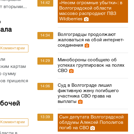
«Несем огромные убытки»: в
14:42
 вторыми...
Волгоградской области
массово распродают ПВЗ
Wildberries
о
чала
Волгоградцы продолжают
14:34
жаловаться на сбой интернет-
соединения
Комментарии
ели
Минобороны сообщило об
14:29
успехах группировок на полях
ским картам
СВО
ю сумму
дов пришелся
Суд в Волгограде лишил
14:06
фиктивную жену погибшего
участника СВО права на
выплаты
абочей
Сын депутата Волгоградской
13:39
Комментарии
облдумы Алексей Пополитов
погиб на СВО
бласти в