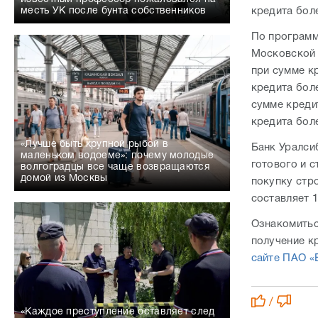
кредита бол
месть УК после бунта собственников
По программ
Московской 
при сумме к
кредита бол
сумме креди
кредита бол
«Лучше быть крупной рыбой в
Банк Уралси
маленьком водоеме»: почему молодые
готового и 
волгоградцы все чаще возвращаются
домой из Москвы
покупку стр
составляет 
Ознакомитьс
получение к
сайте ПАО 
/
«Каждое преступление оставляет след