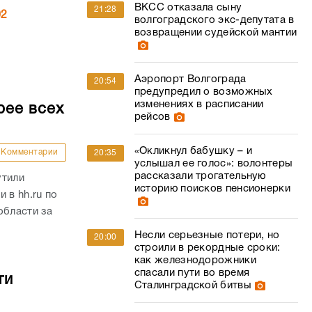
ВКСС отказала сыну
21:28
02
волгоградского экс-депутата в
возвращении судейской мантии
Аэропорт Волгограда
20:54
предупредил о возможных
изменениях в расписании
рее всех
рейсов
«Окликнул бабушку – и
Комментарии
20:35
услышал ее голос»: волонтеры
рассказали трогательную
утили
историю поисков пенсионерки
 в hh.ru по
области за
Несли серьезные потери, но
20:00
строили в рекордные сроки:
как железнодорожники
спасали пути во время
ти
Сталинградской битвы