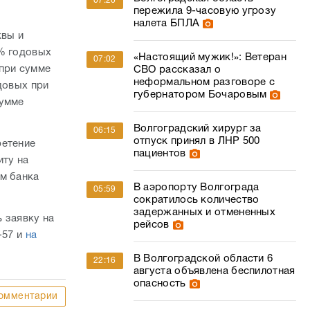
07:20
пережила 9-часовую угрозу
налета БПЛА
квы и
9% годовых
«Настоящий мужик!»: Ветеран
07:02
 при сумме
СВО рассказал о
неформальном разговоре с
довых при
губернатором Бочаровым
сумме
Волгоградский хирург за
06:15
отпуск принял в ЛНР 500
ретение
пациентов
иту на
мм банка
В аэропорту Волгограда
05:59
сократилось количество
задержанных и отмененных
 заявку на
рейсов
-57 и
на
В Волгоградской области 6
22:16
августа объявлена беспилотная
опасность
омментарии