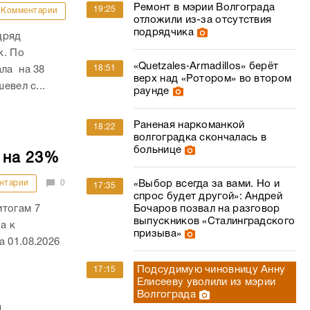
Ремонт в мэрии Волгограда
19:25
Комментарии
отложили из-за отсутствия
подрядчика
дряд
к. По
«Quetzales‑Armadillos» берёт
18:51
ала на 38
верх над «Ротором» во втором
евел с...
раунде
Раненая наркоманкой
18:22
волгоградка скончалась в
больнице
 на 23%
нтарии
0
«Выбор всегда за вами. Но и
17:35
спрос будет другой»: Андрей
итогам 7
Бочаров позвал на разговор
выпускников «Сталинградского
а к
призыва»
 01.08.2026
Подсудимую чиновницу Анну
17:15
Елисееву уволили из мэрии
Волгограда
й