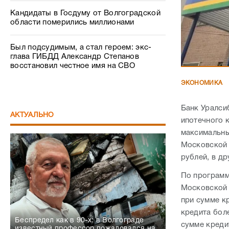
Кандидаты в Госдуму от Волгоградской
области померились миллионами
Был подсудимым, а стал героем: экс-
глава ГИБДД Александр Степанов
восстановил честное имя на СВО
ЭКОНОМИКА
Банк Уралси
АКТУАЛЬНО
ипотечного 
максимальны
Московской 
рублей, в др
По программ
Московской 
при сумме к
кредита бол
Беспредел как в 90-х: в Волгограде
сумме креди
известный профессор пожаловался на