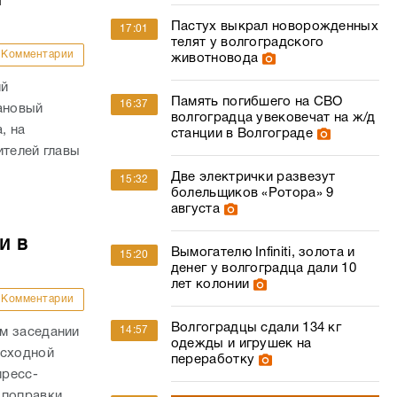
Пастух выкрал новорожденных
17:01
телят у волгоградского
Комментарии
животновода
ий
Память погибшего на СВО
16:37
ановый
волгоградца увековечат на ж/д
, на
станции в Волгограде
ителей главы
Две электрички развезут
15:32
болельщиков «Ротора» 9
августа
и в
Вымогателю Infiniti, золота и
15:20
денег у волгоградца дали 10
лет колонии
Комментарии
Волгоградцы сдали 134 кг
14:57
м заседании
одежды и игрушек на
асходной
переработку
пресс-
 поправки