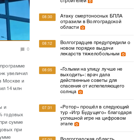
строителей
Атаку смертоносных БПЛА
08:30
отразили в Волгоградской
области
Волгоградцев предупредили о
08:12
новом порядке выдачи
0
лекарств тяжелобольным
 программе
«Голыми на улицу лучше не
08:05
анк увеличил
выходить»: врач дала
действенные советы для
в Москве и
спасения от испепеляющего
ил 14 млн
солнца
«Ротор» прошёл в следующий
ы и
07:31
тур «Игр Будущего» благодаря
9% годовых
успешной игре на цифровом
 при сумме
этапе
довых при
сумме
Волгоградская область