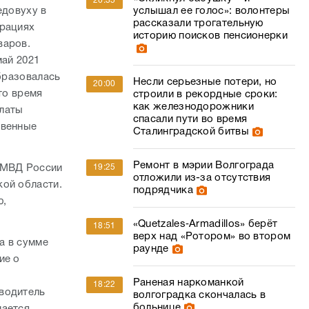
20:35
едовуху в
услышал ее голос»: волонтеры
рассказали трогательную
арациях
историю поисков пенсионерки
варов.
май 2021
образовалась
Несли серьезные потери, но
20:00
то время
строили в рекордные сроки:
как железнодорожники
платы
спасали пути во время
твенные
Сталинградской битвы
Ремонт в мэрии Волгограда
 МВД России
19:25
отложили из-за отсутствия
кой области.
подрядчика
ю,
«Quetzales‑Armadillos» берёт
18:51
верх над «Ротором» во втором
а в сумме
раунде
ие о
Раненая наркоманкой
18:22
водитель
волгоградка скончалась в
больнице
мается