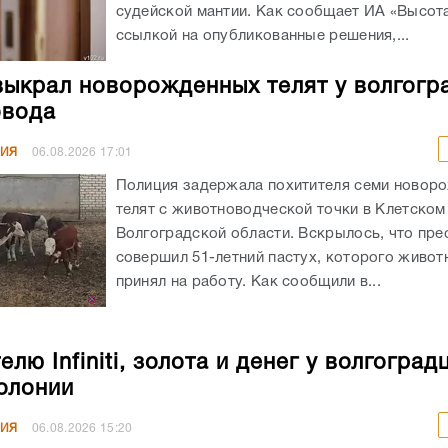
судейской мантии. Как сообщает ИА «Высота
ссылкой на опубликованные решения,...
выкрал новорожденных телят у волгогр
овода
НИЯ
06.08.2026
17:01
Полиция задержала похитителя семи новор
телят с животноводческой точки в Клетском
Волгоградской области. Вскрылось, что пре
совершил 51-летний пастух, которого живот
принял на работу. Как сообщили в...
лю Infiniti, золота и денег у волгоград
колонии
НИЯ
06.08.2026
15:20