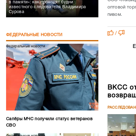
в памяти»: как проходят будни
оптовой тор
известного следователя Владимира
Сурова
пивом.
/
ФЕДЕРАЛЬНЫЕ НОВОСТИ
Е
Федеральные новости
ВКСС от
возвращ
РАССЛЕДОВА
Сапёры МЧС получили статус ветеранов
СВО
Федеральные новости