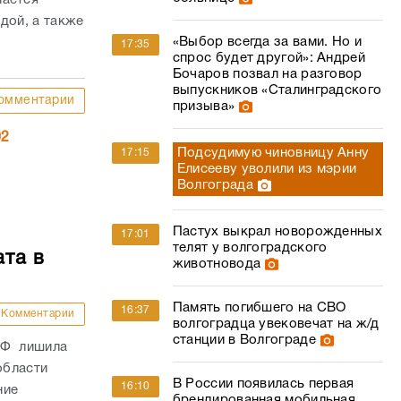
дой, а также
«Выбор всегда за вами. Но и
17:35
спрос будет другой»: Андрей
Бочаров позвал на разговор
выпускников «Сталинградского
омментарии
призыва»
02
Подсудимую чиновницу Анну
17:15
Елисееву уволили из мэрии
Волгограда
Пастух выкрал новорожденных
17:01
телят у волгоградского
ата в
животновода
Память погибшего на СВО
16:37
Комментарии
волгоградца увековечат на ж/д
станции в Волгограде
РФ лишила
области
В России появилась первая
16:10
ние
брендированная мобильная