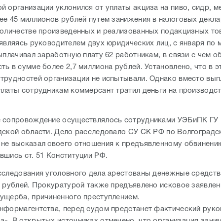
й организации уклонился от уплаты акциза на пиво, сидр, м
ее 45 миллионов рублей путем занижения в налоговых декл
количестве произведенных и реализованных подакцизных то
 являясь руководителем двух юридических лиц, с января по 
ыплачивал заработную плату 62 работникам, в связи с чем 
ь в сумме более 2,7 миллиона рублей. Установлено, что в э
трудностей организации не испытывали. Однако вместо вы
платы сотрудникам коммерсант тратил деньги на производс
 сопровождение осуществлялось сотрудниками УЭБиПК ГУ
дской области. Дело расследовало СУ СК РФ по Волгоградс
не высказал своего отношения к предъявленному обвинени
вшись ст. 51 Конституции РФ.
сследования уголовного дела арестованы денежные средств
а рублей. Прокуратурой также предъявлено исковое заявлен
ущерба, причиненного преступлением.
нформагентства, перед судом предстанет фактический руко
». В открытых источниках отмечено, что организация зани