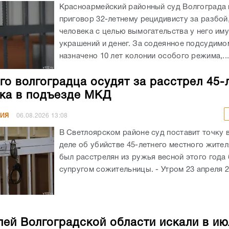
Красноармейский районный суд Волгограда
приговор 32-летнему рецидивисту за разбой
человека с целью вымогательства у него им
украшений и денег. За содеянное подсудимо
назначено 10 лет колонии особого режима,..
го волгоградца осудят за расстрел 45-
ка в подъезде МКД
НИЯ
06.08.2026
13:08
В Светлоярском районе суд поставит точку 
деле об убийстве 45-летнего местного жите
был расстрелян из ружья весной этого год
супругом сожительницы. - Утром 23 апреля 20
лей Волгоградской области искали в ию