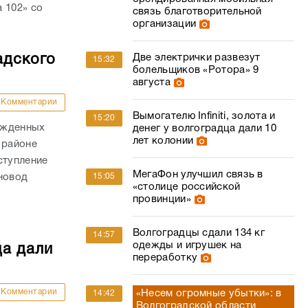
 102» со
связь благотворительной
организации
адского
Две электрички развезут
15:32
болельщиков «Ротора» 9
августа
Комментарии
Вымогателю Infiniti, золота и
15:20
ожденных
денег у волгоградца дали 10
лет колонии
 районе
ступление
МегаФон улучшил связь в
новод
15:05
«столице российской
провинции»
Волгоградцы сдали 134 кг
14:57
одежды и игрушек на
ца дали
переработку
Комментарии
«Несем огромные убытки»: в
14:42
Волгоградской области