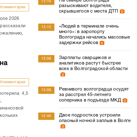
На севере Волгограда
13:16
разыскивают водителя,
Комментарии
скрывшегося с места ДТП
юле 2026
 рассказали
«Людей в терминале очень
13:15
много»: в аэропорту
сожалению,
Волгограда начались массовые
задержки рейсов
Зарплаты сварщиков и
13:08
на
аналитиков растут быстрее
всех в Волгоградской области
Комментарии
Ревнивого волгоградца осудят
13:08
потеряла 4,5
за расстрел 45-летнего
соперника в подъезде МКД
,
финансовой
Двое подростков устроили
скольких
12:46
опасный ночной заплыв в Волге