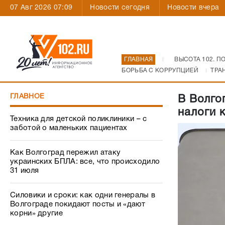
07 Авг 2026 07:09
Новости сегодня
Новости вчера
ГЛАВНАЯ
ВЫСОТА 102. П
БОРЬБА С КОРРУПЦИЕЙ
ТРА
ГЛАВНОЕ
В Волго
налоги 
Техника для детской поликлиники – с
заботой о маленьких пациентах
Как Волгоград пережил атаку
украинских БПЛА: все, что происходило
31 июля
Силовики и сроки: как одни генералы в
Волгограде покидают посты и «дают
корни» другие