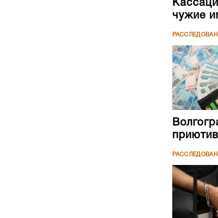
Кассаци
чужие и
РАССЛЕДОВА
Волгогр
приютив
РАССЛЕДОВА