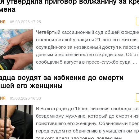
я утвердила приговор волжанину за кр
мена
НИЯ
05.08.2026
17:25
Четвёртый кассационный суд общей юрисди
отклонил жалобу защиты 21-летнего жителя
осуждённого за незаконный доступ к персо
данным и мошенничество с кредитами. Об э
сообщили 5 августа в пресс-службе суда. ...
адца осудят за избиение до смерти
шей его женщины
НИЯ
05.08.2026
16:33
В Волгограде до 15 лет лишения свободы гр
бездомному мужчине, который до смерти из
приютившего его женщину. Обвиняемый пре
перед судом по обвинению в умышленном п
тяжкого вреда здоровью, повлекшем...