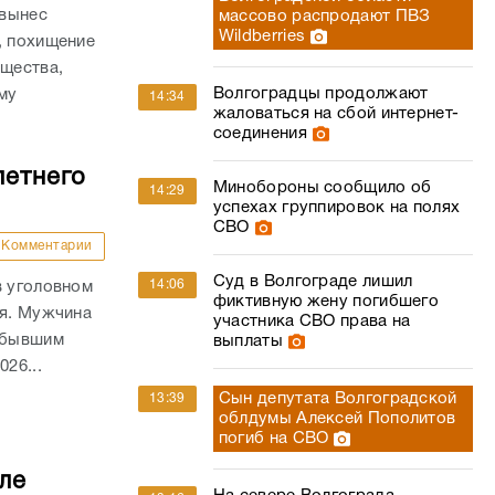
 вынес
массово распродают ПВЗ
Wildberries
, похищение
ущества,
Волгоградцы продолжают
му
14:34
жаловаться на сбой интернет-
.
соединения
летнего
Минобороны сообщило об
14:29
успехах группировок на полях
СВО
Комментарии
Суд в Волгограде лишил
14:06
в уголовном
фиктивную жену погибшего
ля. Мужчина
участника СВО права на
а бывшим
выплаты
26...
Сын депутата Волгоградской
13:39
облдумы Алексей Пополитов
погиб на СВО
ле