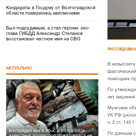
Кандидаты в Госдуму от Волгоградской
области померились миллионами
Был подсудимым, а стал героем: экс-
глава ГИБДД Александр Степанов
восстановил честное имя на СВО
РАССЛЕДОВА
В невыплате
АКТУАЛЬНО
фактический
помощник пр
По утвержде
лет лишения
Мужчина обви
УК РФ (уклон
ч. 2 ст. 145
Беспредел как в 90-х: в Волгограде
По данным с
известный профессор пожаловался на