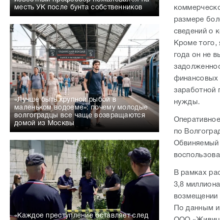
коммерческо
месть УК после бунта собственников
размере бол
сведений о 
Кроме того,
года он не в
задолженност
финансовых 
заработной 
«Лучше быть крупной рыбой в
нужды.
маленьком водоеме»: почему молодые
волгоградцы все чаще возвращаются
Оперативное
домой из Москвы
по Волгогра
Обвиняемый 
воспользова
В рамках ра
3,8 миллион
возмещении 
По данным и
«Каждое преступление оставляет след
ООО «Живица