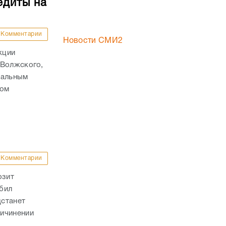
едиты на
Комментарии
Новости СМИ2
кции
 Волжского,
нальным
том
Комментарии
озит
бил
дстанет
ричинении