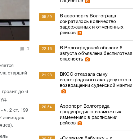
пациентов
В аэропорту Волгограда
05:59
сократилось количество
задержанных и отмененных
рейсов
В Волгоградской области 6
0
22:16
августа объявлена беспилотная
опасность
няется
ила старший
ВКСС отказала сыну
21:28
волгоградского экс-депутата в
возвращении судейской мантии
 грозит до 6
уд.
Аэропорт Волгограда
20:54
ч. 2 ст. 199
предупредил о возможных
изменениях в расписании
2 эпизодах
рейсов
яцев).
тель
«Окликнул бабушку – и