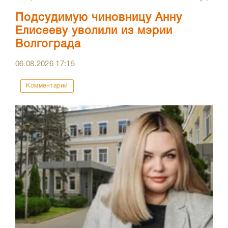
Подсудимую чиновницу Анну
Елисееву уволили из мэрии
Волгограда
06.08.2026
17:15
Комментарии