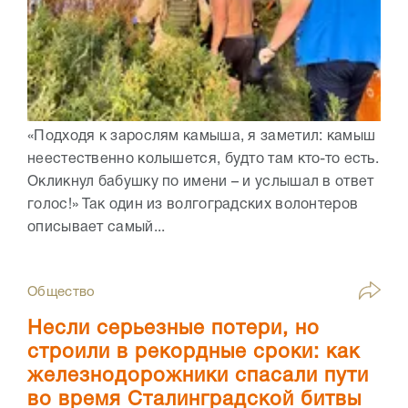
«Подходя к зарослям камыша, я заметил: камыш
неестественно колышется, будто там кто-то есть.
Окликнул бабушку по имени – и услышал в ответ
голос!» Так один из волгоградских волонтеров
описывает самый...
Общество
Несли серьезные потери, но
строили в рекордные сроки: как
железнодорожники спасали пути
во время Сталинградской битвы