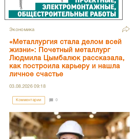
Экономика
«Металлургия стала делом всей
жизни»: Почетный металлург
Людмила Цымбалюк рассказала,
как построила карьеру и нашла
личное счастье
03.08.2026
09:18
Комментарии
0