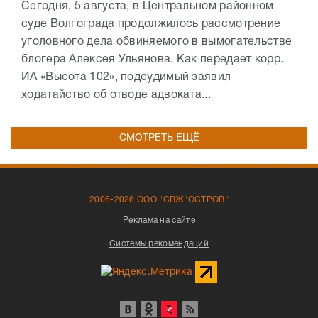
Сегодня, 5 августа, в Центральном районном
суде Волгограда продолжилось рассмотрение
уголовного дела обвиняемого в вымогательстве
блогера Алексея Ульянова. Как передает корр.
ИА «Высота 102», подсудимый заявил
ходатайство об отводе адвоката...
СМОТРЕТЬ ЕЩЁ
2006-2026 ООО "СВЖ"ОСТРОВ"
Реклама на сайте
Системы рекомендаций