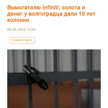
Вымогателю Infiniti, золота и
денег у волгоградца дали 10 лет
колонии
06.08.2026
15:20
Комментарии