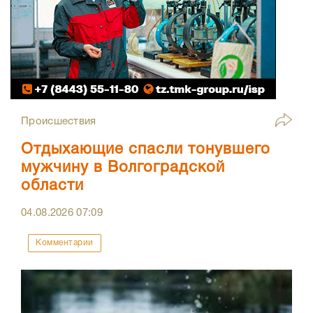
Происшествия
Отдыхающие спасли тонувшего
мужчину в Волгоградской
области
04.08.2026
07:09
Комментарии