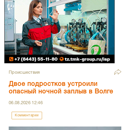
Происшествия
Двое подростков устроили
опасный ночной заплыв в Волге
06.08.2026
12:46
Комментарии