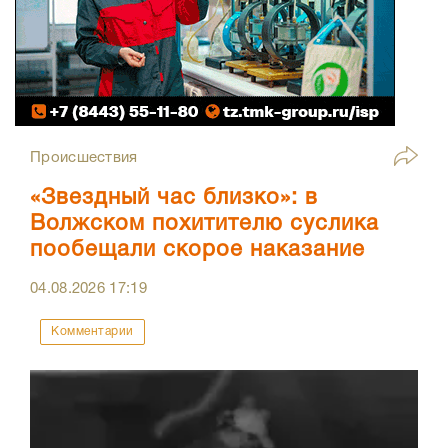
Происшествия
«Звездный час близко»: в
Волжском похитителю суслика
пообещали скорое наказание
04.08.2026
17:19
Комментарии