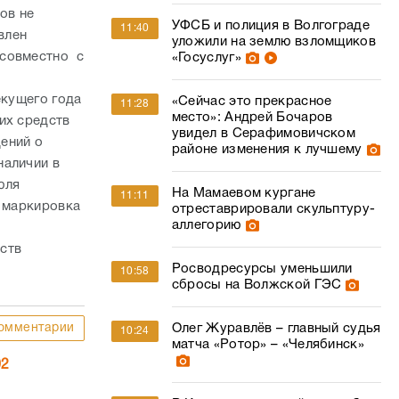
ов не
УФСБ и полиция в Волгограде
11:40
влен
уложили на землю взломщиков
 совместно с
«Госуслуг»
екущего года
«Сейчас это прекрасное
11:28
место»: Андрей Бочаров
их средств
увидел в Серафимовичском
ений о
районе изменения к лучшему
наличии в
юля
На Мамаевом кургане
11:11
х маркировка
отреставрировали скульптуру-
аллегорию
ств
Росводресурсы уменьшили
10:58
сбросы на Волжской ГЭС
омментарии
Олег Журавлёв – главный судья
10:24
матча «Ротор» – «Челябинск»
02