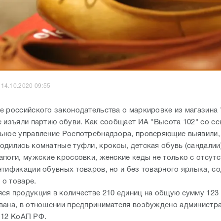
14.10.2020 09:55
е российского законодательства о маркировке из магазина "
е изъяли партию обуви. Как сообщает ИА "Высота 102" со сс
ьное управление Роспотребнадзора, проверяющие выявили, 
одились комнатные туфли, кроксы, детская обувь (сандалии)
апоги, мужские кроссовки, женские кеды не только с отсут
нтификации обувных товаров, но и без товарного ярлыка, 
о товаре.
ся продукция в количестве 210 единиц на общую сумму 123 
вана, в отношении предпринимателя возбуждено администр
5.12 КоАП РФ.