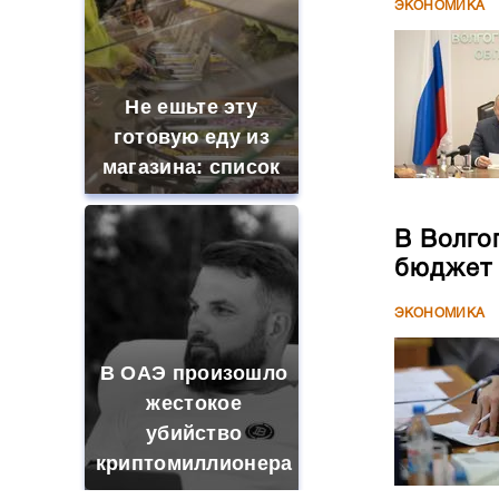
ЭКОНОМИКА
Не ешьте эту
готовую еду из
магазина: список
В Волго
бюджет
ЭКОНОМИКА
В ОАЭ произошло
жестокое
убийство
криптомиллионера