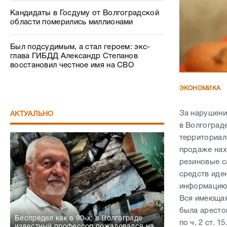
Кандидаты в Госдуму от Волгоградской
области померились миллионами
Был подсудимым, а стал героем: экс-
глава ГИБДД Александр Степанов
восстановил честное имя на СВО
ЭКОНОМИКА
За нарушени
АКТУАЛЬНО
в Волгоград
территориал
продаже нах
резиновые с
средств иде
информацию 
Вся имеющая
была аресто
Беспредел как в 90-х: в Волгограде
по ч. 2 ст. 1
известный профессор пожаловался на