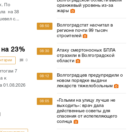
Волгоградской области ввели
к. По
оранжевый уровень из-за
жары
ала на 38
евел с...
Волгоградстат насчитал в
08:50
регионе почти 99 тысяч
строителей
 на 23%
Атаку смертоносных БПЛА
08:30
отразили в Волгоградской
нтарии
0
области
итогам 7
Волгоградцев предупредили о
08:12
а к
новом порядке выдачи
 01.08.2026
лекарств тяжелобольным
«Голыми на улицу лучше не
08:05
выходить»: врач дала
действенные советы для
й
спасения от испепеляющего
солнца