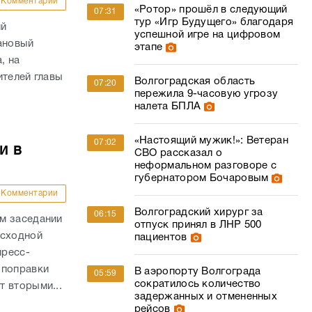
Комментарии
«Ротор» прошёл в следующий
07:31
тур «Игр Будущего» благодаря
ий
успешной игре на цифровом
ановый
этапе
, на
ителей главы
Волгоградская область
07:20
пережила 9-часовую угрозу
налета БПЛА
«Настоящий мужик!»: Ветеран
07:02
и в
СВО рассказал о
неформальном разговоре с
губернатором Бочаровым
Комментарии
Волгоградский хирург за
06:15
м заседании
отпуск принял в ЛНР 500
асходной
пациентов
пресс-
 поправки
В аэропорту Волгограда
05:59
сократилось количество
 вторыми...
задержанных и отмененных
рейсов