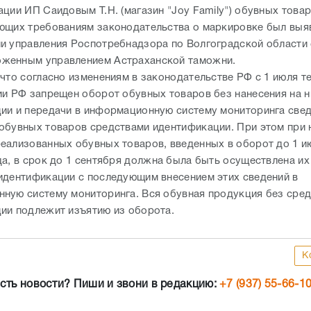
ции ИП Саидовым Т.Н. (магазин "Joy Family") обувных товар
ющих требованиям законодательства о маркировке был выя
и управления Роспотребнадзора по Волгоградской области
женным управлением Астраханской таможни.
 что согласно изменениям в законодательстве РФ с 1 июля т
ии РФ запрещен оборот обувных товаров без нанесения на н
ии и передачи в информационную систему мониторинга свед
обувных товаров средствами идентификации. При этом при 
еализованных обувных товаров, введенных в оборот до 1 и
да, в срок до 1 сентября должна была быть осуществлена и
идентификации с последующим внесением этих сведений в
ную систему мониторинга. Вся обувная продукция без сред
ии подлежит изъятию из оборота.
К
сть новости? Пиши и звони в редакцию:
+7 (937) 55-66-1