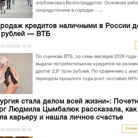
опубликовал Волгограддстат. Основная рабо
сосредоточена в городах - ...
родаж кредитов наличными в России д
н рублей — ВТБ
03.08.2026
10:22
По оценкам ВТБ, за семь месяцев 2026 года
выдачи потребительских кредитов на розни
достиг 2,9* трлн рублей. По сравнению с ан
периодом прошлого года рост составил 64%.
ургия стала делом всей жизни»: Почет
рг Людмила Цымбалюк рассказала, как
ла карьеру и нашла личное счастье
Комме
03.08.2026
09:18