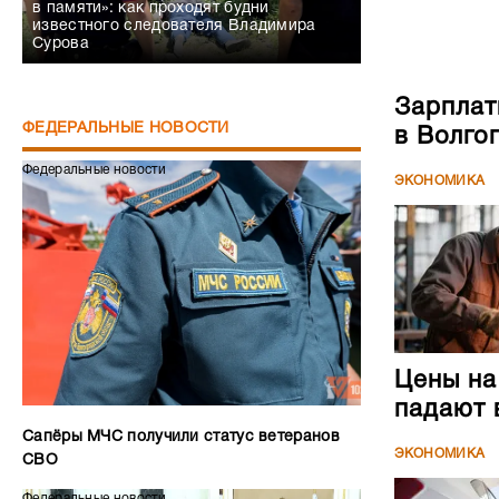
в памяти»: как проходят будни
известного следователя Владимира
Сурова
Зарплат
ФЕДЕРАЛЬНЫЕ НОВОСТИ
в Волго
Федеральные новости
ЭКОНОМИКА
Цены на
падают 
Сапёры МЧС получили статус ветеранов
ЭКОНОМИКА
СВО
Федеральные новости