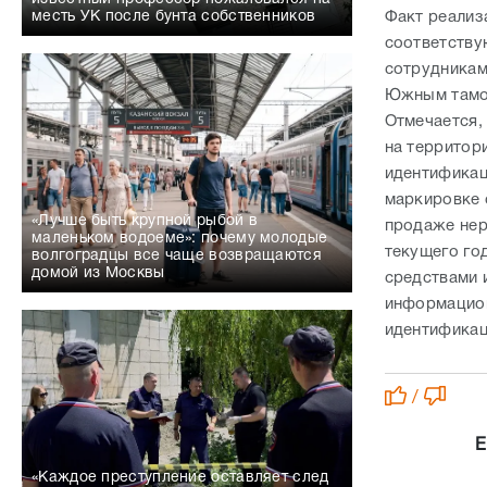
Факт реализа
месть УК после бунта собственников
соответству
сотрудникам
Южным тамо
Отмечается,
на территор
идентификац
маркировке 
«Лучше быть крупной рыбой в
продаже нер
маленьком водоеме»: почему молодые
текущего го
волгоградцы все чаще возвращаются
домой из Москвы
средствами 
информацион
идентификац
/
Е
«Каждое преступление оставляет след