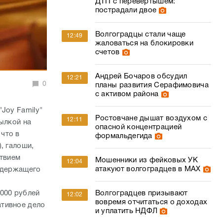
ДТП с перевертышем:
пострадали двое
Волгоградцы стали чаще
12:49
жаловаться на блокировки
счетов
Андрей Бочаров обсудил
12:21
0
планы развития Серафимовича
с активом района
Joy Family"
Ростовчане дышат воздухом с
12:11
ылкой на
опасной концентрацией
что в
формальдегида
, галоши,
ствием
Мошенники из фейковых УК
12:04
атакуют волгоградцев в МАХ
содержащего
000 рублей
Волгоградцев призывают
12:02
вовремя отчитаться о доходах
ативное дело
и уплатить НДФЛ