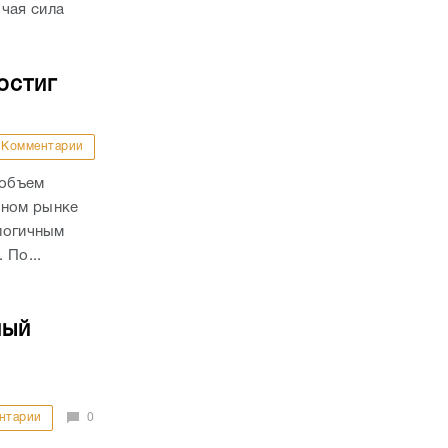
чая сила
остиг
Комментарии
 объем
чном рынке
алогичным
 По...
ный
нтарии
0