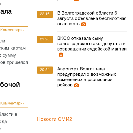
о
чала
В Волгоградской области 6
22:16
августа объявлена беспилотная
опасность
Комментарии
ВКСС отказала сыну
21:28
ели
волгоградского экс-депутата в
ским картам
возвращении судейской мантии
ю сумму
дов пришелся
Аэропорт Волгограда
20:54
предупредил о возможных
изменениях в расписании
абочей
рейсов
Комментарии
бласти в
Новости СМИ2
года
е