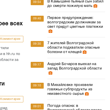
В Камышине пьяный сын забил
09:54
до смерти пожилую мать
Первое предупреждение:
09:40
волгоградским должникам за
рее всех
свет придут цветные платежки
Комментарии
7 жителей Волгоградской
09:30
области подхватили опасные
утили
болезни от клещей
 в hh.ru по
области за
Андрей Бочаров выехал на
09:17
запад Волгоградской области
ти
В Михайловке произвели
09:10
говяжьи субпродукты из
неизвестного сырья
Комментарии
Погода опасна: в
09:01
дряд