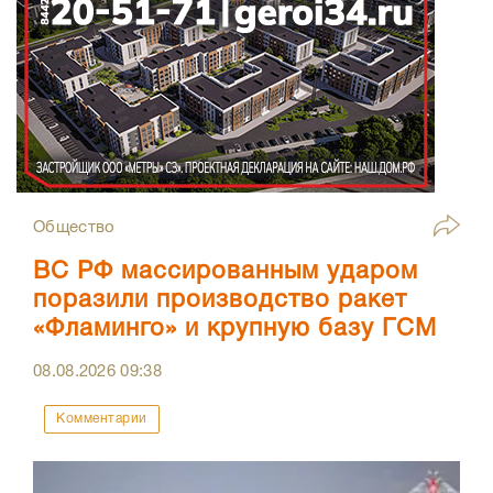
Общество
ВС РФ массированным ударом
поразили производство ракет
«Фламинго» и крупную базу ГСМ
08.08.2026
09:38
Комментарии