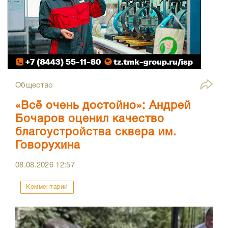
Общество
«Всё очень достойно»: Андрей
Бочаров оценил качество
благоустройства сквера им.
Говорухина
08.08.2026
12:57
Комментарии