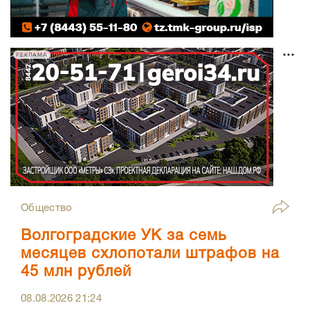
РЕКЛАМА
Общество
Волгоградские УК за семь
месяцев схлопотали штрафов на
45 млн рублей
08.08.2026
21:24