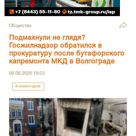
Общество
Подмахнули не глядя?
Госжилнадзор обратился в
прокуратуру после бутафорского
капремонта МКД в Волгограде
08.08.2026
19:33
Комментарии