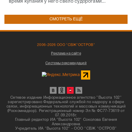
время купания у него свело судорогами...
СМОТРЕТЬ ЕЩЁ
2006-2026 ООО "СВЖ"ОСТРОВ"
Реклама на сайте
Системы рекомендаций
Сетевое издание Информационное агентство "Высота 102"
зарегистрировано Федеральной службой по надзору в сфере
связи, информационных технологий и массовых коммуникаций
(Роскомнадзор). Регистрационный номер Эл № ФС77-73619 от
07.09.2018г.
Главный редактор ИА "Высота 102" Соколова Евгения
Александровна
Учредитель ИА "Высота 102" - ООО "СВЖ "ОСТРОВ"