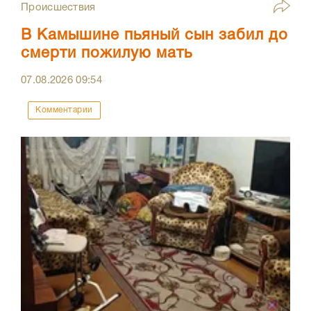
Происшествия
В Камышине пьяный сын забил до
смерти пожилую мать
07.08.2026
09:54
Комментарии