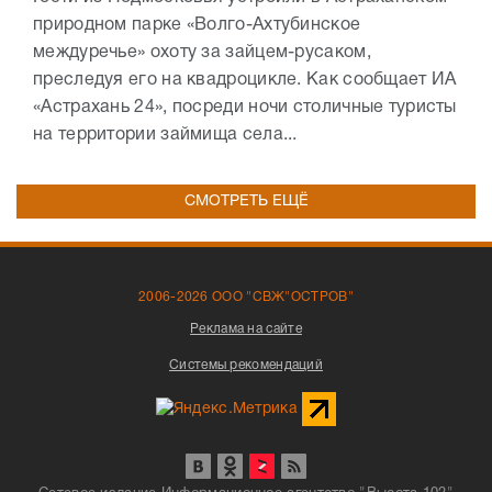
природном парке «Волго-Ахтубинское
междуречье» охоту за зайцем-русаком,
преследуя его на квадроцикле. Как сообщает ИА
«Астрахань 24», посреди ночи столичные туристы
на территории займища села...
СМОТРЕТЬ ЕЩЁ
2006-2026 ООО "СВЖ"ОСТРОВ"
Реклама на сайте
Системы рекомендаций