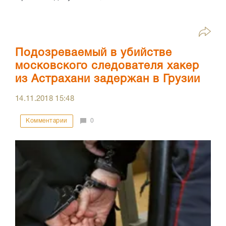
Подозреваемый в убийстве
московского следователя хакер
из Астрахани задержан в Грузии
14.11.2018
15:48
Комментарии
0