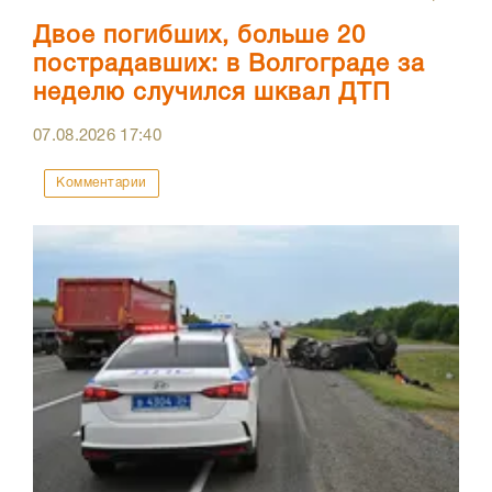
Двое погибших, больше 20
пострадавших: в Волгограде за
неделю случился шквал ДТП
07.08.2026
17:40
Комментарии