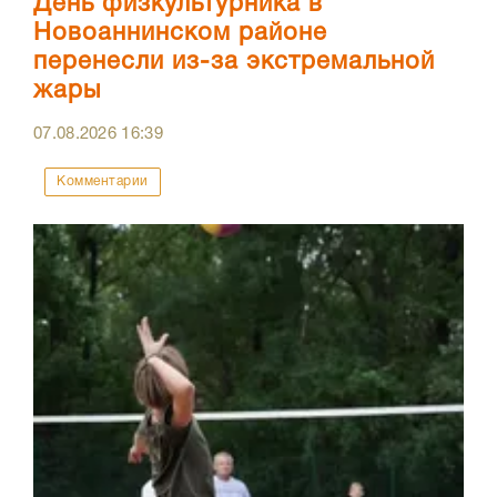
День физкультурника в
Новоаннинском районе
перенесли из-за экстремальной
жары
07.08.2026
16:39
Комментарии