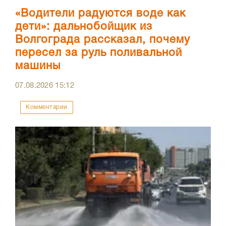
«Водители радуются воде как
дети»: дальнобойщик из
Волгограда рассказал, почему
пересел за руль поливальной
машины
07.08.2026
15:12
Комментарии