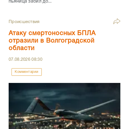
пьяница забил до...
Происшествия
Атаку смертоносных БПЛА
отразили в Волгоградской
области
07.08.2026
08:30
Комментарии