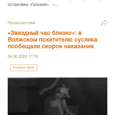
остановки «Газовая». –...
Происшествия
«Звездный час близко»: в
Волжском похитителю суслика
пообещали скорое наказание
04.08.2026
17:19
Комментарии