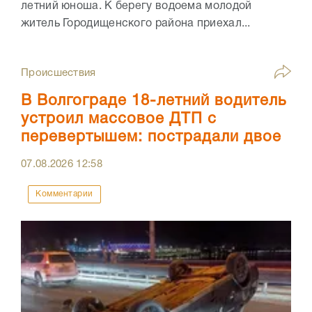
летний юноша. К берегу водоема молодой
житель Городищенского района приехал...
Происшествия
В Волгограде 18-летний водитель
устроил массовое ДТП с
перевертышем: пострадали двое
07.08.2026
12:58
Комментарии