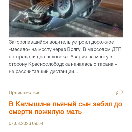
Заторопившийся водитель устроил дорожное
«месиво» на мосту через Волгу. В массовом ДТП
пострадали два человека. Авария на мосту в
сторону Краснослободска началась с тарана –
не рассчитавший дистанции...
Происшествия
В Камышине пьяный сын забил до
смерти пожилую мать
07.08.2026
09:54