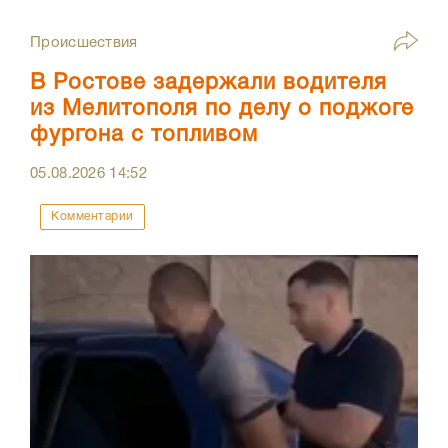
Происшествия
В Ростове задержали водителя
из Мелитополя по делу о поджоге
фургона с топливом
05.08.2026
14:52
Комментарии