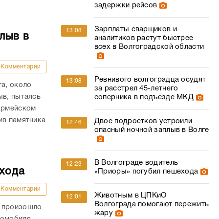
задержки рейсов
Зарплаты сварщиков и
13:08
лыв в
аналитиков растут быстрее
всех в Волгоградской области
Комментарии
Ревнивого волгоградца осудят
13:08
та, около
за расстрел 45-летнего
ыв, пытаясь
соперника в подъезде МКД
оармейском
ив памятника
Двое подростков устроили
12:46
опасный ночной заплыв в Волге
В Волгограде водитель
12:23
ехода
«Приоры» погубил пешехода
Комментарии
Животным в ЦПКиО
12:01
Волгограда помогают пережить
и произошло
жару
томобиля