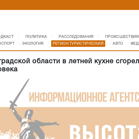
ОДКАСТ
ПОЛИТИКА
РАССЛЕДОВАНИЯ
ПРОИСШЕСТВИЯ
НСПОРТ
ЭКОЛОГИЯ
РЕГИОН ТУРИСТИЧЕСКИЙ
АВТО
ФЕД
градской области в летней кухне сгоре
овека