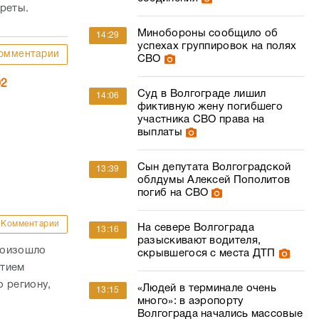
ареты.
Минобороны сообщило об
14:29
успехах группировок на полях
омментарии
СВО
02
Суд в Волгограде лишил
14:06
фиктивную жену погибшего
участника СВО права на
выплаты
Сын депутата Волгоградской
13:39
облдумы Алексей Пополитов
погиб на СВО
Комментарии
На севере Волгограда
13:16
разыскивают водителя,
роизошло
скрывшегося с места ДТП
стием
 региону,
«Людей в терминале очень
13:15
много»: в аэропорту
Волгограда начались массовые