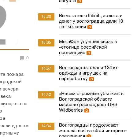
августа
Вымогателю Infiniti, золота и
15:20
денег у волгоградца дали 10
лет колонии
МегаФон улучшил связь в
15:05
«столице российской
провинции»
0
Волгоградцы сдали 134 кг
14:57
одежды и игрушек на
ате пожара
переработку
оградской
о вечера
«Несем огромные убытки»: в
14:42
овека
Волгоградской области
щили, что по
массово распродают ПВЗ
Wildberries
о
ное
Волгоградцы продолжают
ивали вдвоем
14:34
жаловаться на сбой интернет-
пиртными
соединения