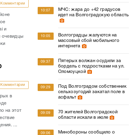
Комментарии
МЧС: жара до +42 градусов
10:07
айоне
идет на Волгоградскую область
ное
i и
Волгоградцы жалуются на
и очевидцы
10:05
массовый сбой мобильного
вки
интернета
Пятерых волжан осудили за
09:37
ю
бордель с подростками на ул.
Оломоуцкой
Комментарии
Под Волгоградом собственник
09:29
сельхозугодий закатал поле в
рых в
асфальт
оде
о на этот
70 жителей Волгоградской
09:09
области искали в июле
ествие
ния. ...
Минобороны сообщило о
09:06