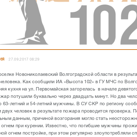
ИЯ
27.09.2017 08:29
оселке Новониколаевский Волгоградской области в результ
 человека. Как сообщили ИА «Высота 102» в ГУ МЧС по Волг
няя кухня на ул. Первомайская загорелась в начале девятог
ожар потушили буквально через двадцать минут. Но два чел
о 63-летний и 54-летний мужчины. В СУ СКР по региону сооб
и двух человек в результате пожара проводится проверка. П
ьным данным, причиной возгорания могло стать неосторож
 огнем при курении. Известно, что погибшие мужчины прож
ной огнем постройке, при этом регулярно злоупотребляли с