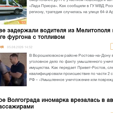
«Лада Приора». Как сообщили в ГУ МВД Рос
региону, трагедия случилась на улице 64-й А
ве задержали водителя из Мелитополя 
ге фургона с топливом
ИЯ
05.08.2026
14:52
В Ворошиловском районе Ростова-на-Дону
уголовное дело по факту умышленного унич
имущества. Как передает Привет-Ростов, сл
квалифицировали происшествие по части 2 с
РФ – «Умышленное уничтожение или поврежд
ре Волгограда иномарка врезалась в а
ассажирами