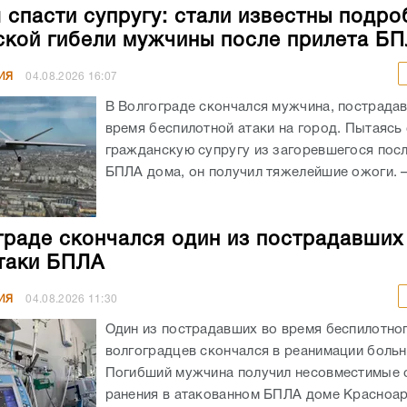
 спасти супругу: стали известны подро
ской гибели мужчины после прилета Б
ИЯ
04.08.2026
16:07
В Волгограде скончался мужчина, пострада
время беспилотной атаки на город. Пытаясь
гражданскую супругу из загоревшегося посл
БПЛА дома, он получил тяжелейшие ожоги. – 
граде скончался один из пострадавших
таки БПЛА
ИЯ
04.08.2026
11:30
Один из пострадавших во время беспилотног
волгоградцев скончался в реанимации боль
Погибший мужчина получил несовместимые 
ранения в атакованном БПЛА доме Красноа