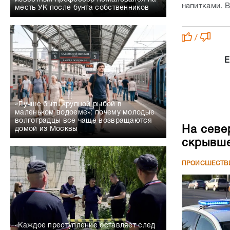
напитками. 
месть УК после бунта собственников
/
Е
«Лучше быть крупной рыбой в
маленьком водоеме»: почему молодые
волгоградцы все чаще возвращаются
На севе
домой из Москвы
скрывше
ПРОИСШЕСТВ
«Каждое преступление оставляет след