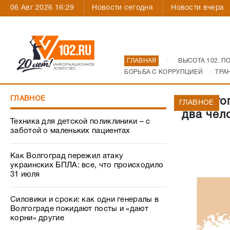
06 Авг 2026 16:29
Новости сегодня
Новости вчера
ГЛАВНАЯ
ВЫСОТА 102. П
БОРЬБА С КОРРУПЦИЕЙ
ТРА
ГЛАВНОЕ
В Волго
ГЛАВНОЕ
два чел
Техника для детской поликлиники – с
заботой о маленьких пациентах
Как Волгоград пережил атаку
украинских БПЛА: все, что происходило
31 июля
Силовики и сроки: как одни генералы в
Волгограде покидают посты и «дают
корни» другие