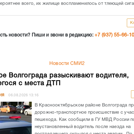
Вероятнее всего, их жилище воспламенилось от тлеющей сиг
К
сть новости? Пиши и звони в редакцию:
+7 (937) 55-66-1
Новости СМИ2
ре Волгограда разыскивают водителя,
гося с места ДТП
ИЯ
06.08.2026
13:16
В Краснооктябрьском районе Волгограда п
дорожно-транспортное происшествие с уча
пешехода. Как сообщили в ГУ МВД России по
неустановленный водитель после наезда на
пострадавшего скрылся с места аварии. По