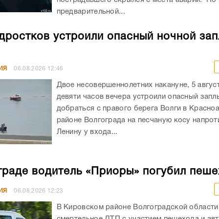
предварительной...
дростков устроили опасный ночной зап
ИЯ
06.08.2026
12:46
Двое несовершеннолетних накануне, 5 авгус
девяти часов вечера устроили опасный запл
добраться с правого берега Волги в Красн
районе Волгограда на песчаную косу напрот
Ленину у входа...
граде водитель «Приоры» погубил пеш
ИЯ
06.08.2026
12:23
В Кировском районе Волгоградской област
смертельное ДТП с участием пешехода и ав