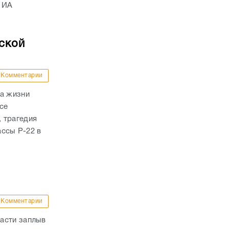
 ИА
ской
Комментарии
ла жизни
се
 трагедия
ассы Р-22 в
Комментарии
асти заплыв