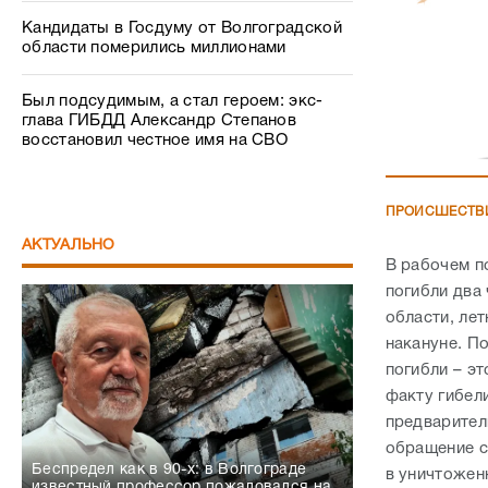
Кандидаты в Госдуму от Волгоградской
области померились миллионами
Был подсудимым, а стал героем: экс-
глава ГИБДД Александр Степанов
восстановил честное имя на СВО
ПРОИСШЕСТВ
АКТУАЛЬНО
В рабочем п
погибли два
области, лет
накануне. П
погибли – эт
факту гибел
предварител
обращение с
Беспредел как в 90-х: в Волгограде
в уничтожен
известный профессор пожаловался на