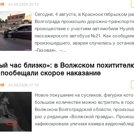
ИЯ
04.08.2026
20:13
Сегодня, 4 августа, в Краснооктябрьском р
Волгограда произошло дорожно-транспорт
происшествие с участием автомобиля Hyunda
пассажирского автобуса №21. Как сообщил
произошедшего, авария случилась у остано
«Газовая». –...
ый час близко»: в Волжском похитител
 пообещали скорое наказание
ИЯ
04.08.2026
17:19
Новое покушение на сусликов, фигурки кото
большом количестве можно встретить в гор
Волжском Волгоградской области, произошл
раз у редакции «Волжской правды». Происш
зафиксировала уличная камера видеонаблюде