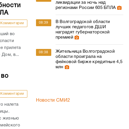
ликвидации за ночь над
бности
регионами России 605 БПЛА
ПЛА
В Волгоградской области
08:39
Комментарии
лучших педагогов ДШИ
наградят губернаторской
вший во
премией
 спасти
е прилета
Жительница Волгоградской
08:38
Дом, в...
области проиграла на
фейковой бирже кредитные 4,5
млн
 во
Комментарии
Новости СМИ2
о налета
ницы.
с жизнью
рмейского