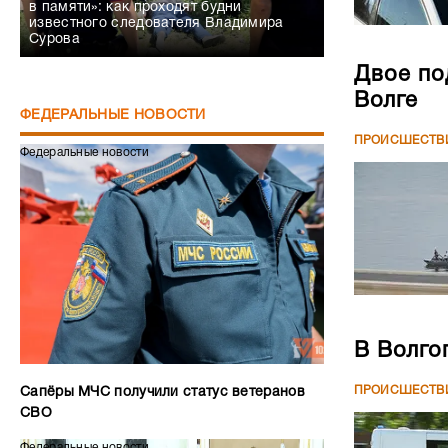
в памяти»: как проходят будни
известного следователя Владимира
Сурова
Двое по
Волге
ФЕДЕРАЛЬНЫЕ НОВОСТИ
ПРОИСШЕСТВ
Федеральные новости
В Волго
ПРОИСШЕСТВ
Сапёры МЧС получили статус ветеранов
СВО
Федеральные новости