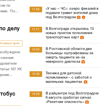
сии по
«У нас – ЧС»: озеро фекалий в
11:56
рмии. По...
подвале травит жителей дома
под Волгоградом
по делу
В Волгограде открылись 13
11:11
новых пунктов пополнения
транспортных карт
Комментарии
В Ростовской области две
10:50
 возбуждено
больницы оштрафованы за
смерть пациента из-за
тожения
неверного диагноза
едователи
татьи 167 УК
Техника для детской
10:48
ение...
поликлиники – с заботой о
маленьких пациентах
втобус
В райцентре под Волгоградом
10:29
6 августа сработал сигнал
«Ракетная опасность»