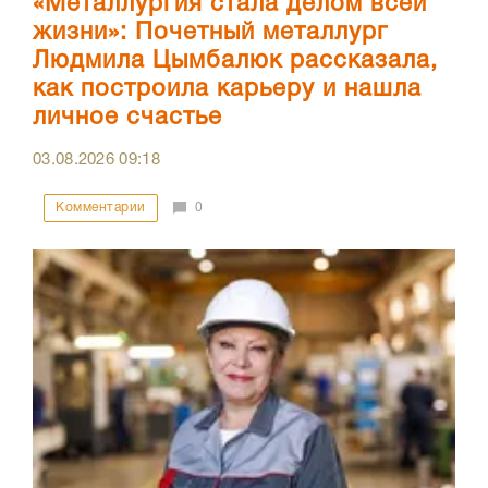
«Металлургия стала делом всей
жизни»: Почетный металлург
Людмила Цымбалюк рассказала,
как построила карьеру и нашла
личное счастье
03.08.2026
09:18
Комментарии
0