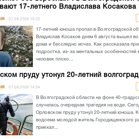
вают 17-летнего Владислава Косакова
ИЯ
07.08.2026
19:22
17-летний юноша пропал в Волгоградской об
Владислав Косаков днем 6 августа вышел во
дома и бесследно исчез. Как рассказала пр
подростка, из-за ментальных особенностей
человек плохо...
ском пруду утонул 20-летний волгогра
ИЯ
07.08.2026
14:54
В Волгоградской области на фоне 40-граду
случилась очередная трагедия на воде. Сего
Орловском пруду утонул 20-летний юноша. К
водоема молодой житель Городищенского р
приехал...