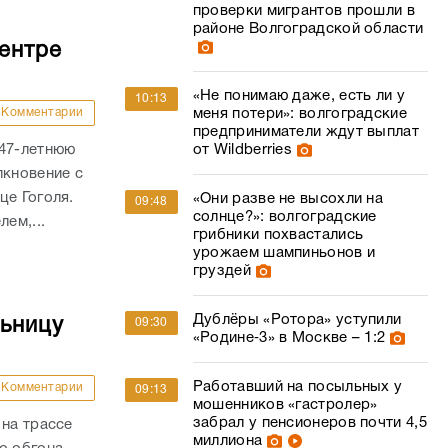
проверки мигрантов прошли в
районе Волгоградской области
ентре
«Не понимаю даже, есть ли у
10:13
Комментарии
меня потери»: волгоградские
предприниматели ждут выплат
 47-летнюю
от Wildberries
лкновение с
це Гоголя.
«Они разве не высохли на
09:48
солнце?»: волгоградские
ем,...
грибники похвастались
урожаем шампиньонов и
груздей
Дублёры «Ротора» уступили
льницу
09:30
«Родине‑3» в Москве – 1:2
Работавший на посыльных у
Комментарии
09:13
мошенников «гастролер»
забрал у пенсионеров почти 4,5
 на трассе
миллиона