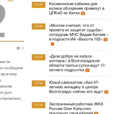
Космические кабинки для
14:26
колеса обозрения привезут в
ЦПКиО из Китая
«Многие считают, что от
14:00
прилета их защитит судьба»:
сотрудник МЧС Вадим Катаев –
в подкасте ИА «Высота 102»
0
«Дали добро на запуск
13:35
коптера»: в Волгоградской
ния по
области третьи сутки ищут 17-
ак сообщили
летнего подростка
о мужчину
.
Юный самокатчик сбил 47-
13:04
ческим
летнюю женщину в центре
Волгограда: сейчас его ищут
ых доз.
становлено,
Заслуженный работник ЖКХ
12:46
России Олег Капустин
празднует свой юбилей