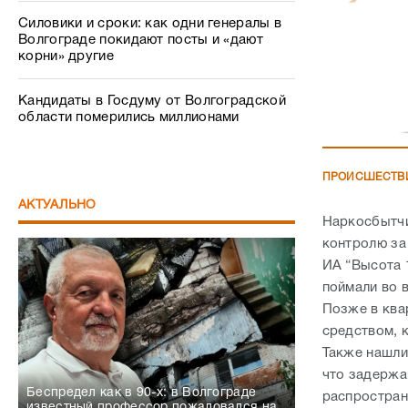
Силовики и сроки: как одни генералы в
Волгограде покидают посты и «дают
корни» другие
Кандидаты в Госдуму от Волгоградской
области померились миллионами
ПРОИСШЕСТВ
АКТУАЛЬНО
Наркосбытчи
контролю за
ИА “Высота 
поймали во в
Позже в ква
средством, 
Также нашли
что задержа
Беспредел как в 90-х: в Волгограде
распростран
известный профессор пожаловался на