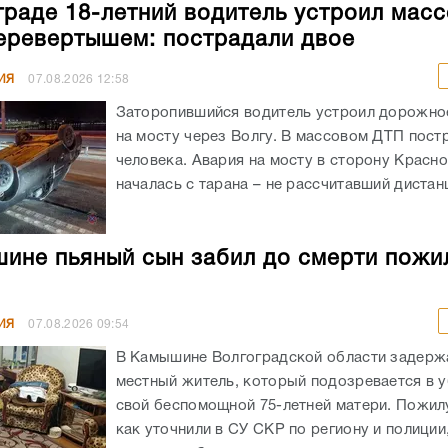
граде 18-летний водитель устроил мас
еревертышем: пострадали двое
ИЯ
07.08.2026
12:58
Заторопившийся водитель устроил дорожно
на мосту через Волгу. В массовом ДТП пост
человека. Авария на мосту в сторону Красн
началась с тарана – не рассчитавший дистанц
ине пьяный сын забил до смерти пожи
ИЯ
07.08.2026
09:54
В Камышине Волгоградской области задержа
местный житель, который подозревается в 
свой беспомощной 75-летней матери. Пожил
как уточнили в СУ СКР по региону и полиции