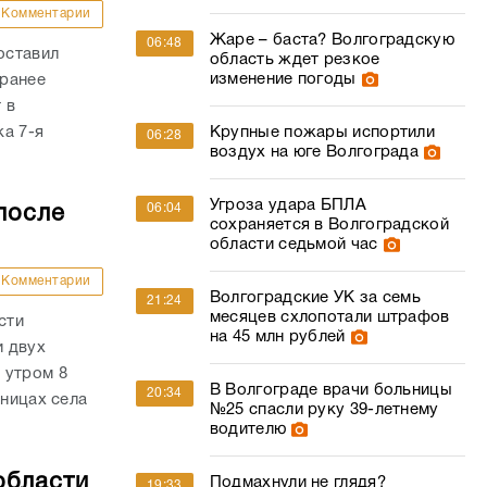
Комментарии
Жаре – баста? Волгоградскую
06:48
оставил
область ждет резкое
изменение погоды
 ранее
 в
а 7-я
Крупные пожары испортили
06:28
воздух на юге Волгограда
Угроза удара БПЛА
06:04
после
сохраняется в Волгоградской
области седьмой час
Комментарии
Волгоградские УК за семь
21:24
месяцев схлопотали штрафов
сти
на 45 млн рублей
и двух
 утром 8
В Волгограде врачи больницы
20:34
аницах села
№25 спасли руку 39-летнему
водителю
области
Подмахнули не глядя?
19:33