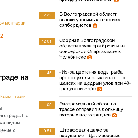
В Волгоградской области
12:22
спасли уносимых течением
омментарии
сапбордистов
02
Сборная Волгоградской
12:01
области взяла три бронзы на
боксёрской Спартакиаде в
Челябинске
«Из-за цветения воды рыба
11:45
граде на
просто уходит»: ихтиолог – о
шансах на щедрый улов при 40-
градусной жаре
Комментарии
Экстремальный обгон на
11:05
ы
трассе отправил в больницу
пятерых волгоградцев
лгограда. По
ыма видны
Штрафовали даже за
щение о
10:51
нарушение ПДД: массовые