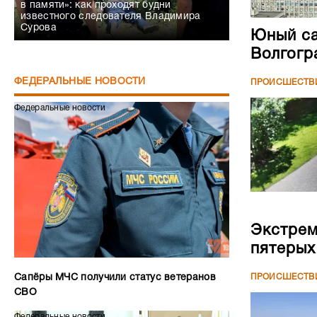
в памяти»: как проходят будни
известного следователя Владимира
Сурова
Юный са
Волгогр
ФЕДЕРАЛЬНЫЕ НОВОСТИ
ПРОИСШЕСТВ
Федеральные новости
Экстрем
пятерых
ПРОИСШЕСТВ
Сапёры МЧС получили статус ветеранов
СВО
Федеральные новости