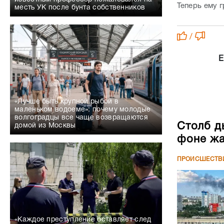
Теперь ему г
месть УК после бунта собственников
/
Е
«Лучше быть крупной рыбой в
маленьком водоеме»: почему молодые
волгоградцы все чаще возвращаются
Столб д
домой из Москвы
фоне жа
ПРОИСШЕСТВ
«Каждое преступление оставляет след