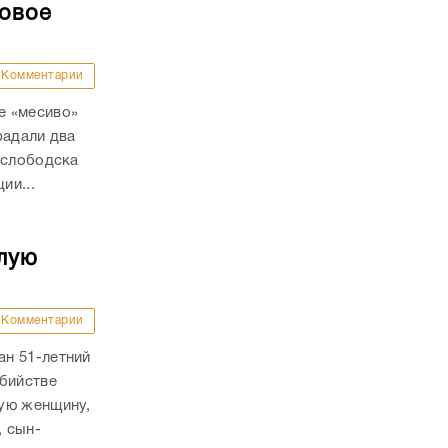
совое
Комментарии
е «месиво»
радали два
ослободска
ии...
лую
Комментарии
н 51-летний
убийстве
ую женщину,
, сын-