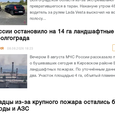
Волгоградской области из-за экстремальног
превратившегося в таран. Накануне утром 4
водитель за рулем Lada Vesta выскочил на в
полосу...
сии остановило на 14 га ландшафтны
Волгограда
ИЯ
08.08.2026
18:23
Вечером 8 августа МЧС России рассказало 
о бушевавших сегодня в Кировском районе 
ландшафтных пожарах. По уточнённым данн
два. Участок площадью 4 га, объятый пламенем
адцы из-за крупного пожара остались 
воды и АЗС