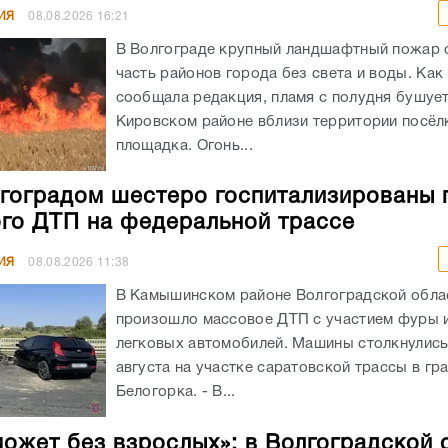
ИЯ
08.08.2026
16:21
В Волгограде крупный ландшафтный пожар 
часть районов города без света и воды. Как
сообщала редакция, пламя с полудня бушует
Кировском районе вблизи территории посёлк
площадка. Огонь...
гоградом шестеро госпитализированы 
го ДТП на федеральной трассе
ИЯ
08.08.2026
11:38
В Камышинском районе Волгоградской обла
произошло массовое ДТП с участием фуры 
легковых автомобилей. Машины столкнулись
августа на участке саратовской трассы в гр
Белогорка. - В...
может без взрослых»: в Волгоградской 