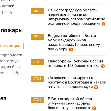
о обгона,
8-летний
На Волгоградскую область
08:34
стречную
надвигаются ливни со
штормовым ветром: объявлено
экстренное предупреждение
е пожары
Родные погибших в Белом
08:20
море байдарочников
пожаловались Генеральному
Комментарии
прокурору
подробности
Волгограда
Минобороны: регионы России
07:42
атаковали 153 беспилотника
ым, их было
 с 11:48,...
«Агрессивно пикирует на
07:28
жертву»: в Волгограде в начале
августа «озверели» мухи
без
В Волгоградской области
07:00
отменили семичасовую
беспилотную опасность