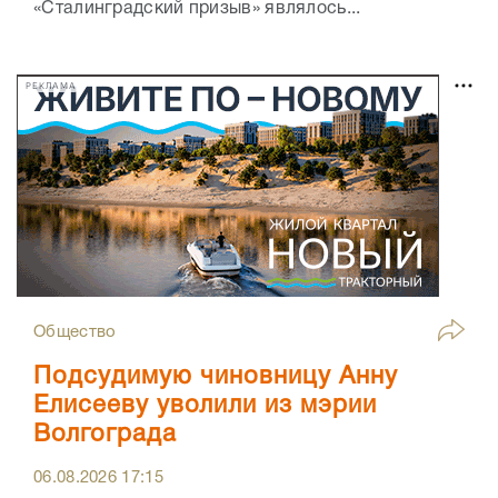
«Сталинградский призыв» являлось...
РЕКЛАМА
Общество
Подсудимую чиновницу Анну
Елисееву уволили из мэрии
Волгограда
06.08.2026
17:15