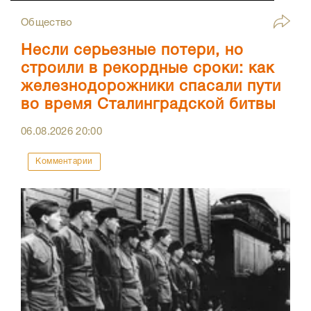
Общество
Несли серьезные потери, но
строили в рекордные сроки: как
железнодорожники спасали пути
во время Сталинградской битвы
06.08.2026
20:00
Комментарии