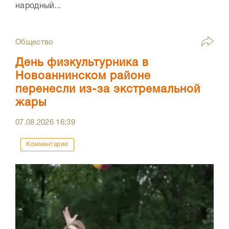
народный...
Общество
День физкультурника в
Новоаннинском районе
перенесли из-за экстремальной
жары
07.08.2026
16:39
Комментарии