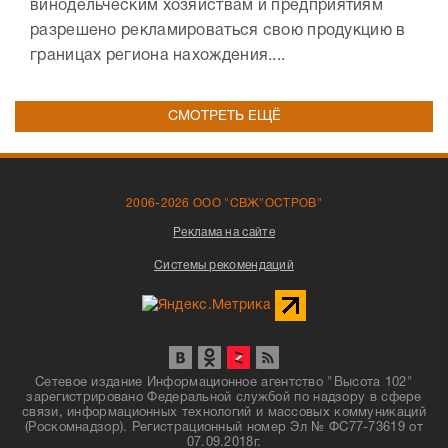
винодельческим хозяйствам и предприятиям
разрешено рекламироваться свою продукцию в
границах региона нахождения....
СМОТРЕТЬ ЕЩЁ
2006-2026 ООО "СВЖ"ОСТРОВ"
Реклама на сайте
Системы рекомендаций
Сетевое издание Информационное агентство "Высота 102"
зарегистрировано Федеральной службой по надзору в сфере
связи, информационных технологий и массовых коммуникаций
(Роскомнадзор). Регистрационный номер Эл № ФС77-73619 от
07.09.2018г.