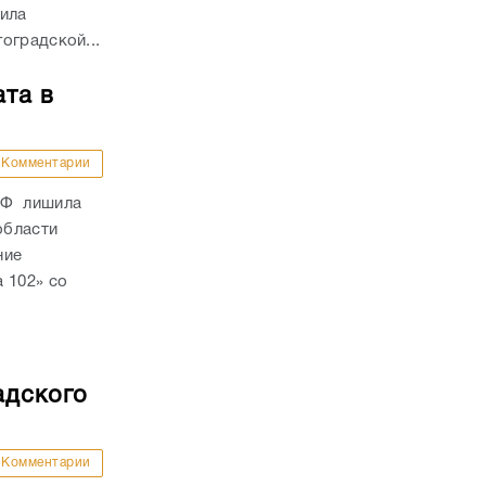
дила
оградской...
ата в
Комментарии
РФ лишила
области
ние
 102» со
адского
Комментарии