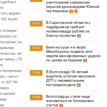
 судебных
уничтожения украинских
укрытий дроноводами Южной
по
группировки
 кто вернет
 150 тысяч
В Саратовской области с
14:01
подрядчиков требуют
а полиция
полмиллиарда рублей за
благоустройство
ертизу по
послание» из
Били на суше и в море:
териалам
13:16
Минобороны подвело итог
ительства не
недели массированных ударов
я тайна « ГК
по целям на Украине
по
остановления
В Волгограде 18-летний
12:58
водитель устроил массовое
ит, «могут
ДТП с перевертышем:
 ст.327 УК
пострадали двое
икину
оставляет
Волгоградцы стали чаще
12:49
ывая
жаловаться на блокировки
счетов
ава