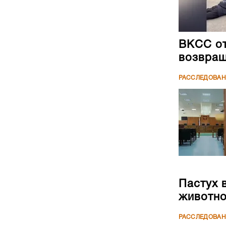
ВКСС от
возвращ
РАССЛЕДОВА
Пастух 
животн
РАССЛЕДОВА