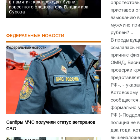
в памяти»: как проходят будни
опротестовы
известного следователя Владимира
приставов о
Сурова
взысканию в
мужчине при
рублей?...
ФЕДЕРАЛЬНЫЕ НОВОСТИ
В предыдущи
ссылалась н
Федеральные новости
причине физ
ОМВД, Васил
проверки кр
представляет
РФ», - указ
Котовскому 
сообщается,
формально у
РФ («Поддел
Сапёры МЧС получили статус ветеранов
полиция не 
СВО
два года, к
вышеизложен
Федеральные новости