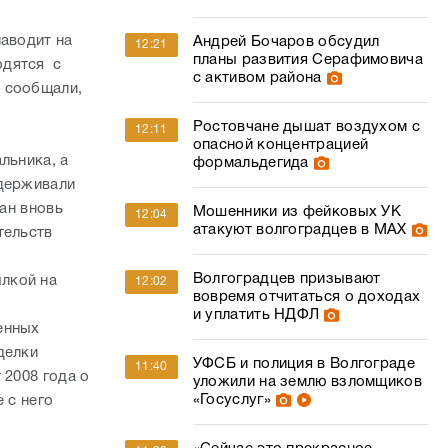
наводит на
Андрей Бочаров обсудил
12:21
планы развития Серафимовича
одятся с
с активом района
» сообщали,
Ростовчане дышат воздухом с
12:11
опасной концентрацией
льника, а
формальдегида
удерживали
ган вновь
Мошенники из фейковых УК
12:04
атакуют волгоградцев в МАХ
тельств
Волгоградцев призывают
лкой на
12:02
вовремя отчитаться о доходах
и уплатить НДФЛ
енных
делки
УФСБ и полиция в Волгограде
11:40
 2008 года о
уложили на землю взломщиков
«Госуслуг»
 с него