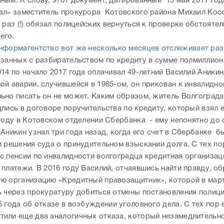
ным. К слову, этот документ, датированный 15 мая 2017 год
ал» заместитель прокурора Котовского района Михаил Кос
 раз (!) обязал полицейских вернуться к проверке обстоятел
его.
нформагентство вот же несколько месяцев отслеживает раз
язанных с разбирательством по кредиту в сумме полмиллион
14 по начало 2017 года оплачивал 49-летний Василий Аникин
ой аварии, случившейся в 1985-ом, он прикован к инвалидно
ьно писать он не может. Каким образом, житель Волгоград
дпись в договоре поручительства по кредиту, который взял 
 году в Котовском отделении Сбербанка - ему непонятно до 
Аникин узнал три года назад, когда его счет в Сбербанке б
и решения суда о принудительном взыскании долга. С тех по
с пенсии по инвалидности волгоградца кредитная организац
платежи. В 2016 году Василий, отчаявшись найти правду, об
ю организацию «Кредитный правозащитник», которой в мар
ь через прокуратуру добиться отмены постановления полици
 года об отказе в возбуждении уголовного дела. С тех пор
или еще два аналогичных отказа, который незамедлительн