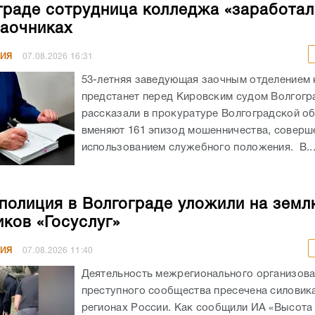
граде сотрудница колледжа «заработал
заочниках
НИЯ
07.08.2026
16:31
53-летняя заведующая заочным отделением
предстанет перед Кировским судом Волгогр
рассказали в прокуратуре Волгоградской об
вменяют 161 эпизод мошенничества, соверш
использованием служебного положения. В..
полиция в Волгограде уложили на земл
ков «Госуслуг»
НИЯ
07.08.2026
11:40
Деятельность межрегионального организов
преступного сообщества пресечена силовика
регионах России. Как сообщили ИА «Высота