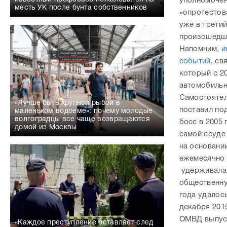
уполномочен
месть УК после бунта собственников
«опротестов
уже в третий
произошедш
Напомним,
и
событий
, св
который с 20
автомобильн
Самостоятел
«Лучше быть крупной рыбой в
поставил по
маленьком водоеме»: почему молодые
волгоградцы все чаще возвращаются
босс в 2005
домой из Москвы
самой ссуде 
на основани
ежемесячно 
удерживала 
общественну
года удалос
декабря 2015
ОМВД выпуст
«Каждое преступление оставляет след