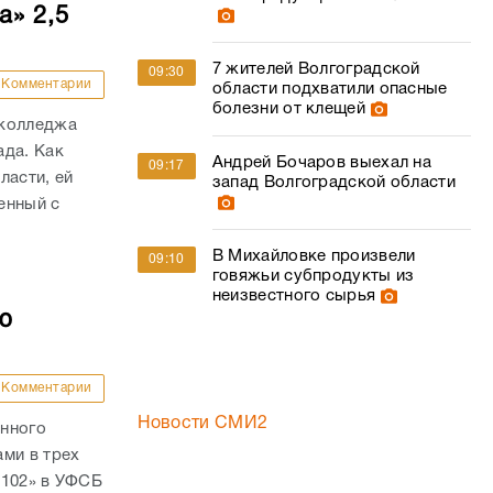
а» 2,5
7 жителей Волгоградской
09:30
Комментарии
области подхватили опасные
болезни от клещей
 колледжа
ада. Как
Андрей Бочаров выехал на
09:17
ласти, ей
запад Волгоградской области
енный с
.
В Михайловке произвели
09:10
говяжьи субпродукты из
неизвестного сырья
ю
Комментарии
Новости СМИ2
анного
ми в трех
 102» в УФСБ