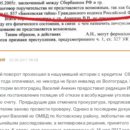
НИЯ
22.06.2017 08:09
й поворот произошел в нашумевшей истории с кредитом Сб
года оплачивал, но никогда не брал инвалид из Волгограда. 
стории волгоградец Василий Аникин предоставил редакции 
ное постановление полиции об отказе в возбуждении уголов
по счету. Предыдущие два отменила прокуратура, предписа
телям заново провести проверку. Однако в последнем доку
учил Василий из ОМВД по Котовскому району, любопытен не
льнейшем расследовании, а мотивировка решения, принятого