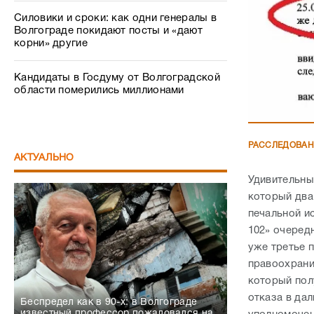
Силовики и сроки: как одни генералы в
Волгограде покидают посты и «дают
корни» другие
Кандидаты в Госдуму от Волгоградской
области померились миллионами
РАССЛЕДОВА
АКТУАЛЬНО
Удивительны
который два 
печальной и
102» очеред
уже третье 
правоохрани
который пол
отказа в да
Беспредел как в 90-х: в Волгограде
известный профессор пожаловался на