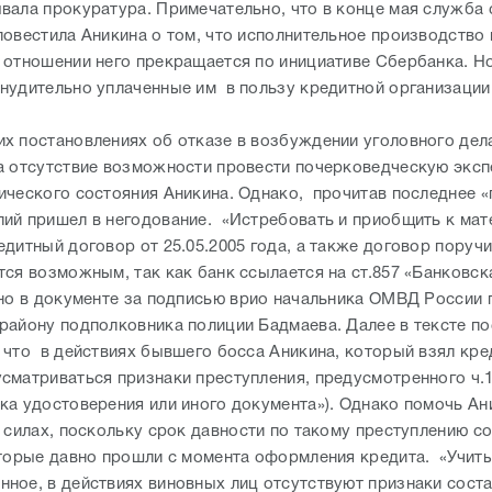
вала прокуратура. Примечательно, что в конце мая служба
повестила Аникина о том, что исполнительное производство 
 отношении него прекращается по инициативе Сбербанка. Но
нудительно уплаченные им в пользу кредитной организации
х постановлениях об отказе в возбуждении уголовного дел
а отсутствие возможности провести почерковедческую эксп
ического состояния Аникина. Однако, прочитав последнее «
ий пришел в негодование. «Истребовать и приобщить к ма
едитный договор от 25.05.2005 года, а также договор поруч
ся возможным, так как банк ссылается на ст.857 «Банковска
ано в документе за подписью врио начальника ОМВД России 
району подполковника полиции Бадмаева. Далее в тексте п
 что в действиях бывшего босса Аникина, который взял кред
сматриваться признаки преступления, предусмотренного ч.1
ка удостоверения или иного документа»). Однако помочь Ан
в силах, поскольку срок давности по такому преступлению с
оторые давно прошли с момента оформления кредита. «Учит
ное, в действиях виновных лиц отсутствуют признаки сост