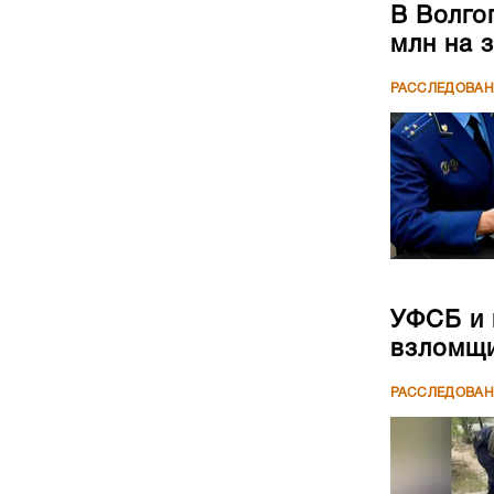
В Волго
млн на 
РАССЛЕДОВА
УФСБ и 
взломщи
РАССЛЕДОВА