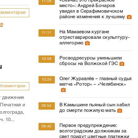
«Сейчас это прекрасное
11:28
место»: Андрей Бочаров
увидел в Серафимовичском
омментарии
районе изменения к лучшему
02
На Мамаевом кургане
11:11
отреставрировали скульптуру-
аллегорию
Росводресурсы уменьшили
10:58
сбросы на Волжской ГЭС
ы
Олег Журавлёв – главный судья
10:24
матча «Ротор» – «Челябинск»
Комментарии
т движение
В Камышине пьяный сын забил
 Печатная и
09:54
до смерти пожилую мать
олгограда,
. 10...
Первое предупреждение:
09:40
волгоградским должникам за
свет придут цветные платежки