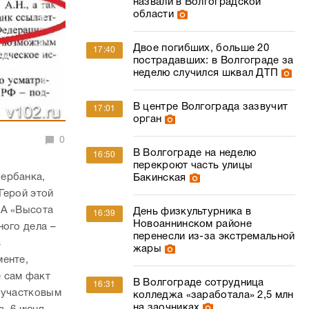
назвали в Волгоградской
области
Двое погибших, больше 20
17:40
пострадавших: в Волгограде за
неделю случился шквал ДТП
В центре Волгограда зазвучит
17:01
орган
0
В Волгограде на неделю
16:50
перекроют часть улицы
ербанка,
Бакинская
Герой этой
ИА «Высота
День физкультурника в
16:39
Новоаннинском районе
ного дела –
перенесли из-за экстремальной
в
жары
менте,
 сам факт
В Волгограде сотрудница
16:31
 участковым
колледжа «заработала» 2,5 млн
на заочниках