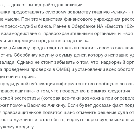
я», – делает вывод райотдел полиции.
анка предоставлять силовому ведомству главную «улику» - 
е мысли. При этом действия финансового учреждения расх
м пресс-службы банка. Ранее в Сбербанке ИА «Высота 102
я взаимодействие с правоохранительными органами» и «вся
ая информация передается следствию».
илию Аникину предлагают понять и простить своего экс-нача
остить Сбербанку крупную сумму денег, которую исправно 
валида. Однако не стоит забывать о том, что надзорный ор
на проведении проверки в ОМВД и установлении всех обстоя
дитной истории».
 предыдущей публикации информагентство сообщало со ссы
правозащитник» о том, что проведение в рамках следствия
еской экспертизы (которая все-таки возможна при определ
ожет помочь Василию Аникину. Если будет доказан факт под
 у правозащитников появится шанс отменить решение суда от
нег с мужчины и, стало быть, вернуть через суд взысканные
чужому кредиту.