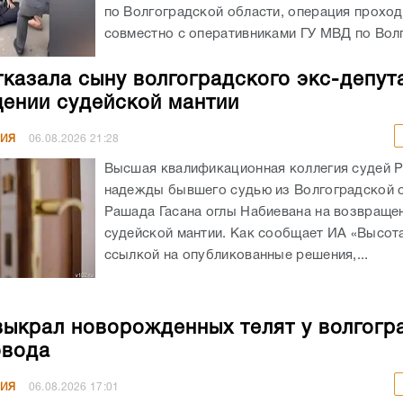
по Волгоградской области, операция прохо
совместно с оперативниками ГУ МВД по Волг
казала сыну волгоградского экс-депут
ении судейской мантии
НИЯ
06.08.2026
21:28
Высшая квалификационная коллегия судей 
надежды бывшего судью из Волгоградской 
Рашада Гасана оглы Набиевана на возвраще
судейской мантии. Как сообщает ИА «Высота
ссылкой на опубликованные решения,...
выкрал новорожденных телят у волгогр
овода
НИЯ
06.08.2026
17:01