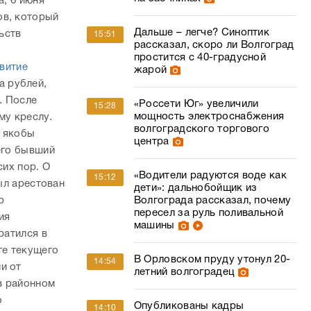
а, 6 июня
ов, который
Дальше – легче? Синоптик
ьств
15:51
рассказал, скоро ли Волгоград
простится с 40-градусной
витие
жарой
а рублей,
. После
«Россети Юг» увеличили
15:28
мощность электроснабжения
му креслу.
волгоградского торгового
а якобы
центра
его бывший
сих пор. О
«Водители радуются воде как
15:12
ыл арестован
дети»: дальнобойщик из
Волгограда рассказал, почему
р
пересел за руль поливальной
ия
машины
ратился в
те текущего
В Орловском пруду утонул 20-
14:54
и от
летний волгоградец
 в районном
о
Опубликованы кадры
14:10