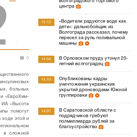
волгоградского торгового
центра
«Водители радуются воде как
15:12
дети»: дальнобойщик из
Волгограда рассказал, почему
пересел за руль поливальной
машины
0
В Орловском пруду утонул 20-
14:54
летний волгоградец
ественного
Опубликованы кадры
14:10
инсулиновых
уничтожения украинских
ых, больных
укрытий дроноводами Южной
группировки
ии «ЕвроХим-
а ИА «Высота
В Саратовской области с
мпы помогут
14:01
подрядчиков требуют
 ходе этой и
полмиллиарда рублей за
региональном
благоустройство
я в сложной