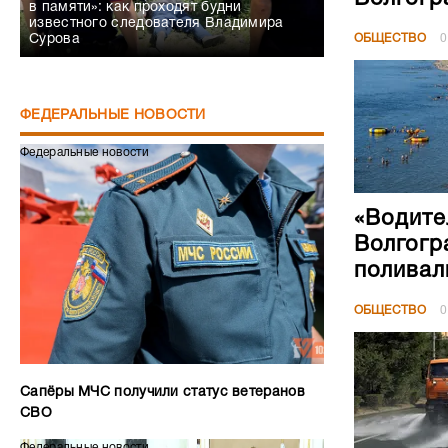
в памяти»: как проходят будни
известного следователя Владимира
ОБЩЕСТВО
0
Сурова
ФЕДЕРАЛЬНЫЕ НОВОСТИ
Федеральные новости
«Водите
Волгогр
поливал
ОБЩЕСТВО
0
Сапёры МЧС получили статус ветеранов
СВО
Федеральные новости