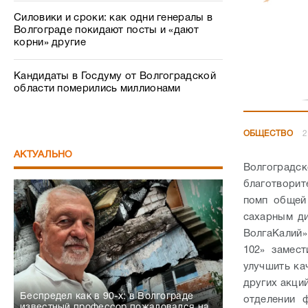
Силовики и сроки: как одни генералы в
Волгограде покидают посты и «дают
корни» другие
Кандидаты в Госдуму от Волгоградской
области померились миллионами
ОБЩЕСТВО
2
АКТУАЛЬНО
Волгоград
благотвори
помп общей
сахарным д
ВолгаКалий»
102» замес
улучшить ка
других акций
Беспредел как в 90-х: в Волгограде
отделении 
известный профессор пожаловался на