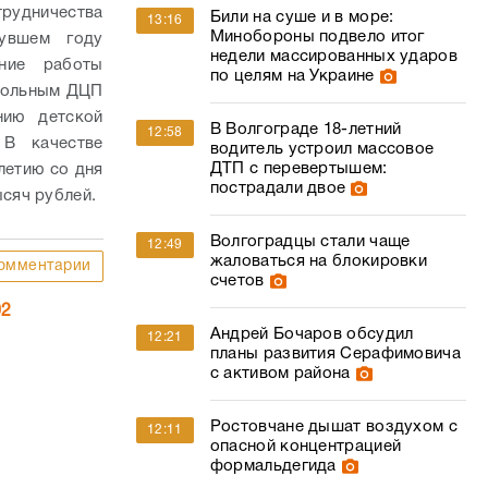
рудничества
Били на суше и в море:
13:16
Минобороны подвело итог
нувшем году
недели массированных ударов
ние работы
по целям на Украине
 больным ДЦП
нию детской
В Волгограде 18-летний
12:58
 В качестве
водитель устроил массовое
ДТП с перевертышем:
летию со дня
пострадали двое
сяч рублей.
Волгоградцы стали чаще
12:49
жаловаться на блокировки
омментарии
счетов
02
Андрей Бочаров обсудил
12:21
планы развития Серафимовича
с активом района
Ростовчане дышат воздухом с
12:11
опасной концентрацией
формальдегида