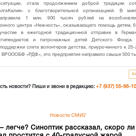
ситуации, стала продолжением доброй традиции сот
олгаКалия» с благотворительной организацией. В ми
направила 1 млн. 900 тысяч рублей на возобновле
онного центра «Нежность», оказывающего помощь детям,
участие в ежегодной традиционной отправке в Герма
стипендиатов и патронажных детей Детского Фонда.
поддержки слета волонтеров детства, приуроченного к 25-
 ВРОООБФ «РДФ», это предприятие направило свыше 500 ты
К
сть новости? Пиши и звони в редакцию:
+7 (937) 55-66-1
Новости СМИ2
– легче? Синоптик рассказал, скоро ли
ад простится с 40-градусной жарой