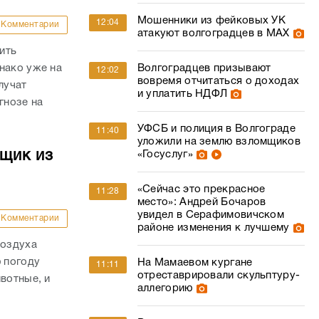
Мошенники из фейковых УК
12:04
Комментарии
атакуют волгоградцев в МАХ
ить
нако уже на
Волгоградцев призывают
12:02
вовремя отчитаться о доходах
лучат
и уплатить НДФЛ
гнозе на
УФСБ и полиция в Волгограде
11:40
уложили на землю взломщиков
йщик из
«Госуслуг»
«Сейчас это прекрасное
11:28
место»: Андрей Бочаров
увидел в Серафимовичском
Комментарии
районе изменения к лучшему
воздуха
ю погоду
На Мамаевом кургане
11:11
отреставрировали скульптуру-
вотные, и
аллегорию