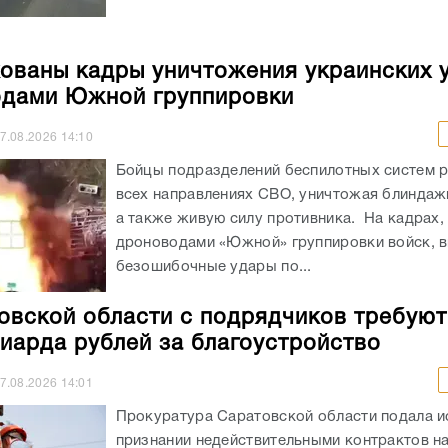
ованы кадры уничтожения украинских 
дами Южной группировки
7.08.2026
14:10
Бойцы подразделений беспилотных систем р
всех направлениях СВО, уничтожая блиндажи
а также живую силу противника. На кадрах,
дроноводами «Южной» группировки войск, 
безошибочные удары по...
овской области с подрядчиков требуют
иарда рублей за благоустройство
7.08.2026
14:01
Прокуратура Саратовской области подала и
признании недействительными контрактов н