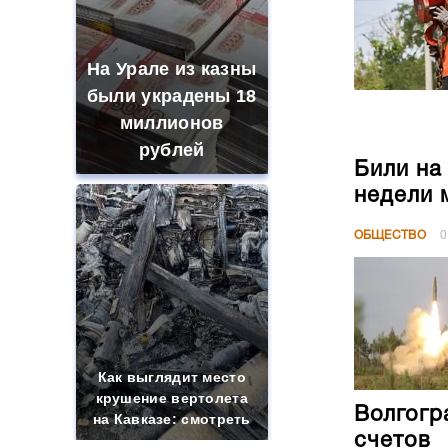
На Урале из казны
были украдены 18
миллионов
рублей
Били на
недели 
ОБЩЕСТВО
0
Как выглядит место
крушение вертолета
Волгогр
на Кавказе: смотреть
счетов