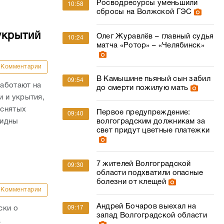
Росводресурсы уменьшили
10:58
сбросы на Волжской ГЭС
укрытий
Олег Журавлёв – главный судья
10:24
матча «Ротор» – «Челябинск»
Комментарии
В Камышине пьяный сын забил
09:54
аботают на
до смерти пожилую мать
 и укрытия,
 снятых
Первое предупреждение:
09:40
видны
волгоградским должникам за
свет придут цветные платежки
7 жителей Волгоградской
09:30
области подхватили опасные
болезни от клещей
Комментарии
Андрей Бочаров выехал на
ски о
09:17
запад Волгоградской области
а