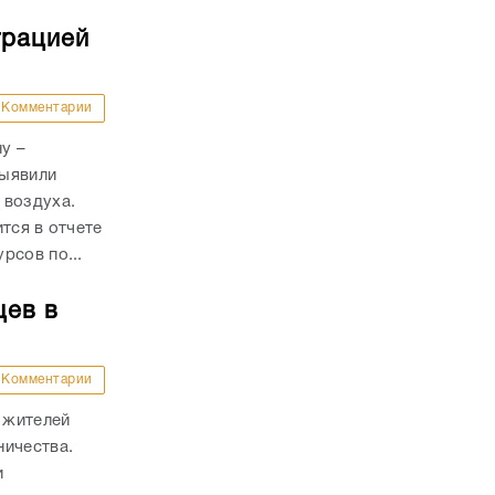
трацией
Комментарии
у –
выявили
 воздуха.
тся в отчете
рсов по...
цев в
Комментарии
 жителей
ничества.
и