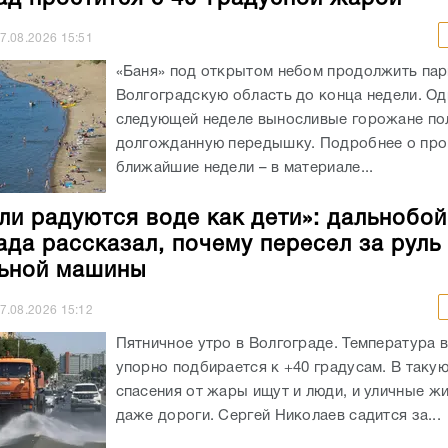
7.08.2026
15:51
«Баня» под открытом небом продолжить пар
Волгоградскую область до конца недели. Од
следующей неделе выносливые горожане по
долгожданную передышку. Подробнее о про
ближайшие недели – в материале...
ли радуются воде как дети»: дальнобо
ада рассказал, почему пересел за руль
ьной машины
7.08.2026
15:12
Пятничное утро в Волгограде. Температура 
упорно подбирается к +40 градусам. В таку
спасения от жары ищут и люди, и уличные жи
даже дороги. Сергей Николаев садится за...