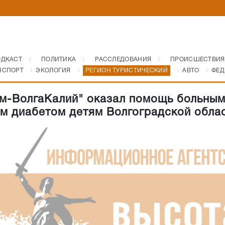
ОДКАСТ
ПОЛИТИКА
РАССЛЕДОВАНИЯ
ПРОИСШЕСТВИЯ
НСПОРТ
ЭКОЛОГИЯ
РЕГИОН ТУРИСТИЧЕСКИЙ
АВТО
ФЕД
м-ВолгаКалий" оказал помощь больны
м диабетом детям Волгоградской обла