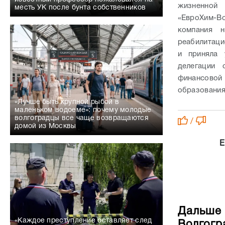
жизненной 
месть УК после бунта собственников
«ЕвроХим-В
компания 
реабилитаци
и приняла 
делегации 
финансовой 
образования
«Лучше быть крупной рыбой в
маленьком водоеме»: почему молодые
волгоградцы все чаще возвращаются
/
домой из Москвы
Е
Дальше 
«Каждое преступление оставляет след
Волгогр