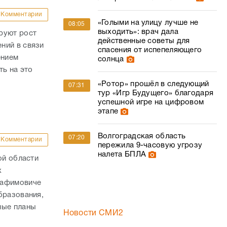
Комментарии
«Голыми на улицу лучше не
08:05
выходить»: врач дала
руют рост
действенные советы для
ний в связи
спасения от испепеляющего
ением
солнца
ть на это
«Ротор» прошёл в следующий
07:31
тур «Игр Будущего» благодаря
успешной игре на цифровом
этапе
Волгоградская область
07:20
Комментарии
пережила 9-часовую угрозу
налета БПЛА
ой области
х
рафимовиче
бразования,
ные планы
Новости СМИ2