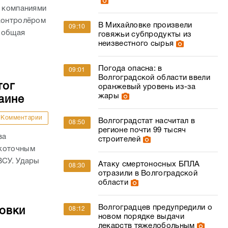
с компаниями
 контролёром
В Михайловке произвели
09:10
 общая
говяжьи субпродукты из
неизвестного сырья
Погода опасна: в
09:01
Волгоградской области ввели
тог
оранжевый уровень из-за
жары
аине
Комментарии
Волгоградстат насчитал в
08:50
регионе почти 99 тысяч
ва
строителей
окоточным
ВСУ. Удары
Атаку смертоносных БПЛА
08:30
отразили в Волгоградской
области
Волгоградцев предупредили о
овки
08:12
новом порядке выдачи
лекарств тяжелобольным