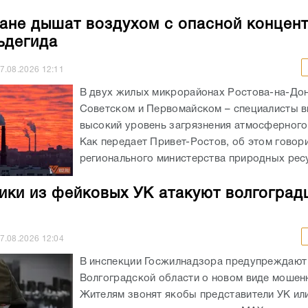
ане дышат воздухом с опасной концен
ьдегида
7.08.2026
12:11
В двух жилых микрорайонах Ростова-на-Дон
Советском и Первомайском – специалисты 
высокий уровень загрязнения атмосферного
Как передает Привет-Ростов, об этом говори
регионального министерства природных ресу
ки из фейковых УК атакуют волгоград
7.08.2026
12:04
В инспекции Госжилнадзора предупреждают
Волгоградской области о новом виде мошен
Жителям звонят якобы представители УК ил